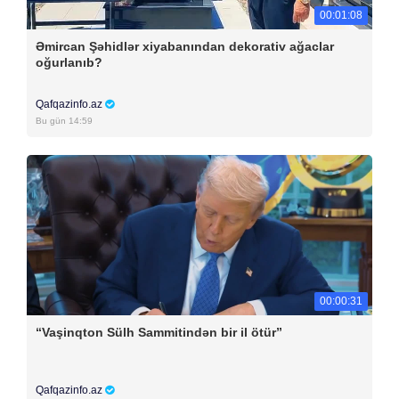
00:01:08
Əmircan Şəhidlər xiyabanından dekorativ ağaclar
oğurlanıb?
Qafqazinfo.az
Bu gün 14:59
00:00:31
“Vaşinqton Sülh Sammitindən bir il ötür”
Qafqazinfo.az