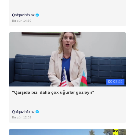
Qafqazinfo.az
Bu gün 14:39
00:02:55
"Qarşıda bizi daha çox uğurlar gözləyir"
Qafqazinfo.az
Bu gün 12:02