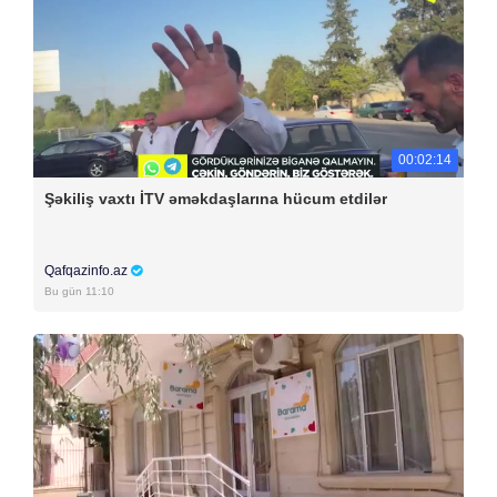
00:02:14
Şəkiliş vaxtı İTV əməkdaşlarına hücum etdilər
Qafqazinfo.az
Bu gün 11:10