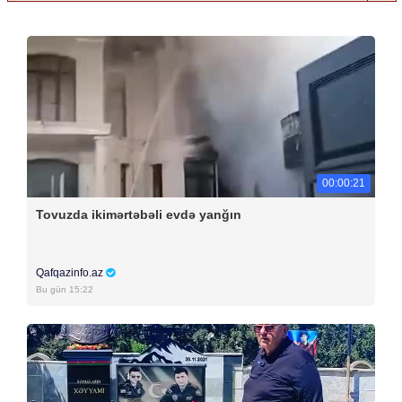
00:00:21
Tovuzda ikimərtəbəli evdə yanğın
Qafqazinfo.az
Bu gün 15:22