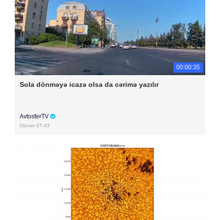
00:00:35
Sola dönməyə icazə olsa da cərimə yazılır
AvtosferTV
Dünən 07:43