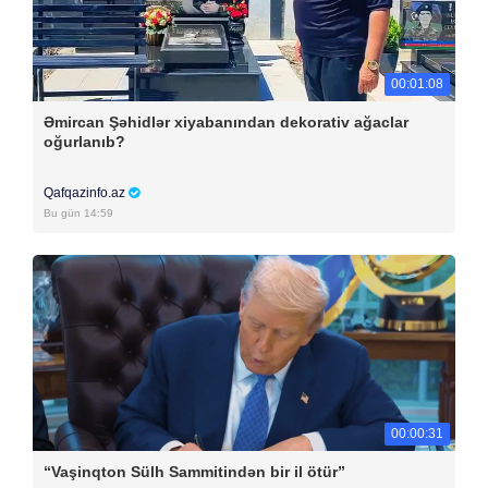
00:01:08
Əmircan Şəhidlər xiyabanından dekorativ ağaclar
oğurlanıb?
Qafqazinfo.az
Bu gün 14:59
00:00:31
“Vaşinqton Sülh Sammitindən bir il ötür”