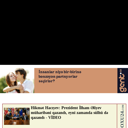
Bbak
10.05.2026
0
AVTOSFERTV
ABUNƏ OL
Nə düşünürsən?