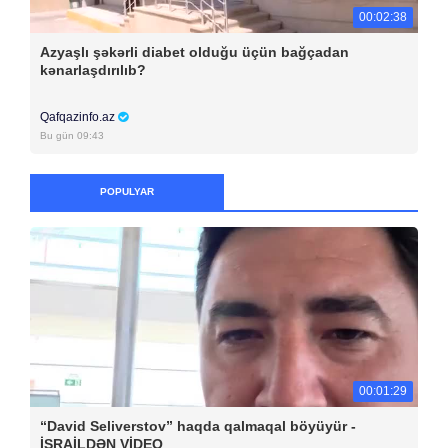
00:02:38
Azyaşlı şəkərli diabet olduğu üçün bağçadan
kənarlaşdırılıb?
Qafqazinfo.az
Bu gün 09:43
POPULYAR
00:01:29
“David Seliverstov” haqda qalmaqal böyüyür -
İSRAİLDƏN VİDEO