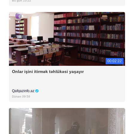
Bu gün 15:22
00:02:22
Onlar işini itirmək təhlükəsi yaşayır
Qafqazinfo.az
Dünən 09:59