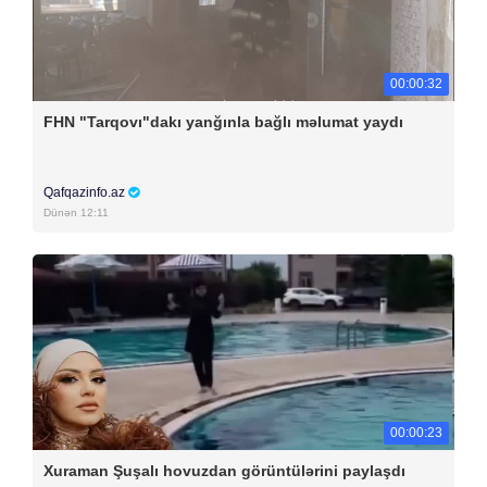
00:00:32
FHN "Tarqovı"dakı yanğınla bağlı məlumat yaydı
Qafqazinfo.az
Dünən 12:11
00:00:23
Xuraman Şuşalı hovuzdan görüntülərini paylaşdı