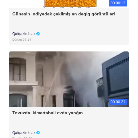
00:00:12
Günəşin indiyədək çəkilmiş ən dəqiq görüntüləri
Qafqazinfo.az
Dünən 07:14
00:00:21
Tovuzda ikimərtəbəli evdə yanğın
Qafqazinfo.az