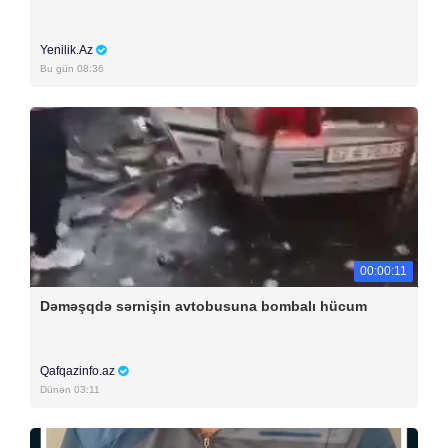
Yenilik.Az
Bu gün 08:36
00:00:11
Dəməşqdə sərnişin avtobusuna bombalı hücum
Qafqazinfo.az
Dünən 03:11