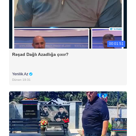
00:01:51
Rəşad Dağlı Azadlığa çıxır?
Yenilik.Az
Dünən 19:31