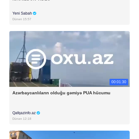
Yeni Sabah
Dünən 15:57
00:01:30
Azərbaycanlıların olduğu gəmiyə PUA hücumu
Qafqazinfo.az
Dünən 12:18