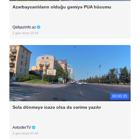
Azərbaycanlıların olduğu gəmiyə PUA hücumu
Qafqazinfo.az
2 gün öncə 12:18
00:00:35
Sola dönməyə icazə olsa da cərimə yazılır
AvtosferTV
2 gün öncə 07:43