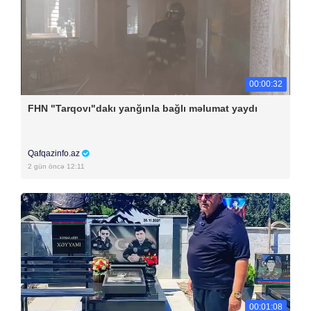
00:00:32
FHN "Tarqovı"dakı yanğınla bağlı məlumat yaydı
Qafqazinfo.az
2 gün öncə 12:11
00:01:08