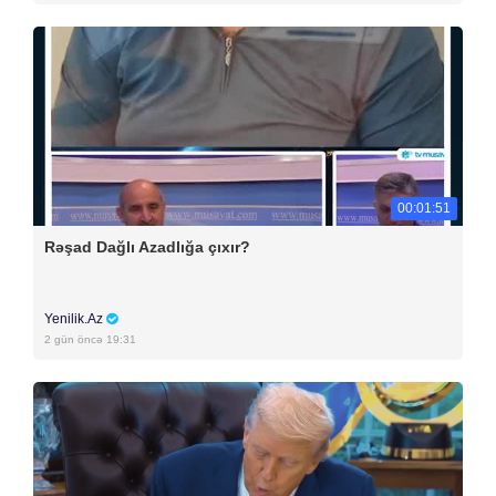
00:01:51
Rəşad Dağlı Azadlığa çıxır?
Yenilik.Az
2 gün öncə 19:31