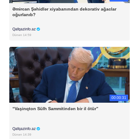
Əmircan Şəhidlər xiyabanından dekorativ ağaclar
oğurlanıb?
Qafqazinfo.az
Dünən 14:59
00:00:31
“Vaşinqton Sülh Sammitindən bir il ötür”
Qafqazinfo.az
Dünən 14:39