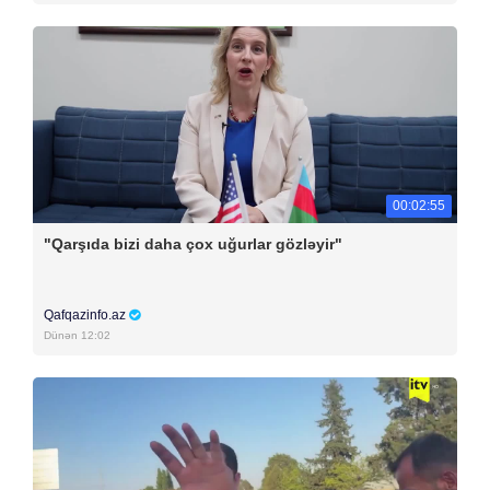
00:02:55
"Qarşıda bizi daha çox uğurlar gözləyir"
Qafqazinfo.az
Dünən 12:02