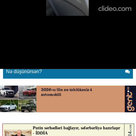
Bakubusdan şikayət var
13.06.2026
0
XEBER SHOW
ABUNƏ OL
Bakubus
Nə düşünürsən?