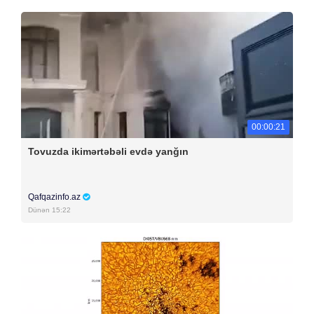
00:00:21
Tovuzda ikimərtəbəli evdə yanğın
Qafqazinfo.az
Dünən 15:22