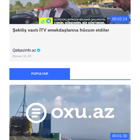
00:02:14
Şəkiliş vaxtı İTV əməkdaşlarına hücum etdilər
Qafqazinfo.az
Dünən 11:10
POPULYAR
00:01:30