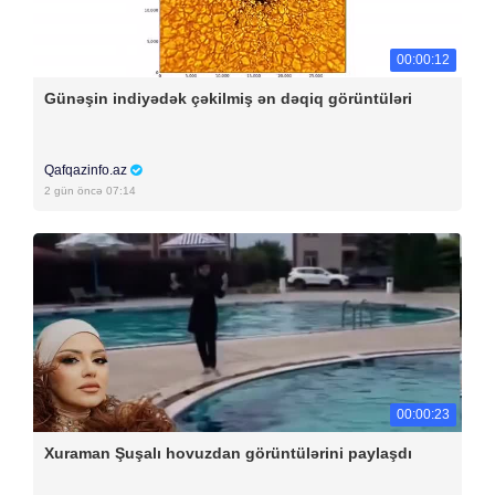
00:00:12
Günəşin indiyədək çəkilmiş ən dəqiq görüntüləri
Qafqazinfo.az
2 gün öncə 07:14
00:00:23
Xuraman Şuşalı hovuzdan görüntülərini paylaşdı