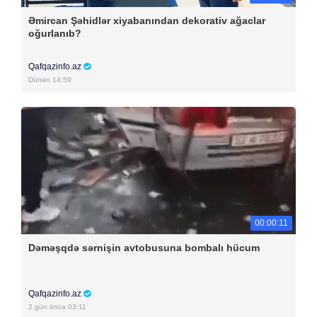
Əmircan Şəhidlər xiyabanından dekorativ ağaclar
oğurlanıb?
Qafqazinfo.az
Dünən 14:59
00:00:11
Dəməşqdə sərnişin avtobusuna bombalı hücum
Qafqazinfo.az
2 gün öncə 03:11