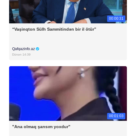
00:00:31
“Vaşinqton Sülh Sammitindən bir il ötür”
Qafqazinfo.az
Dünən 14:39
00:01:03
"Ana olmaq şansım yoxdur"