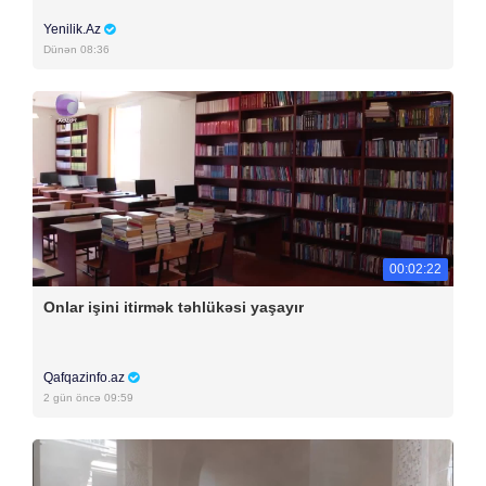
Yenilik.Az
Dünən 08:36
00:02:22
Onlar işini itirmək təhlükəsi yaşayır
Qafqazinfo.az
2 gün öncə 09:59