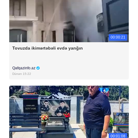
00:00:21
Tovuzda ikimərtəbəli evdə yanğın
Qafqazinfo.az
Dünən 15:22
00:01:08