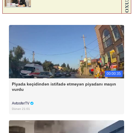
00:00:35
Piyada keçidindən istifadə etməyən piyadanı maşın
vurdu
AvtosferTV
Dünən 21:01