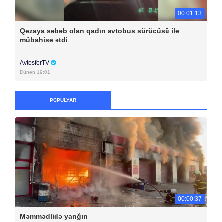
00:01:13
Qəzaya səbəb olan qadın avtobus sürücüsü ilə
mübahisə etdi
AvtosferTV
Dünən 19:01
POPULYAR
00:00:37
Məmmədlidə yanğın