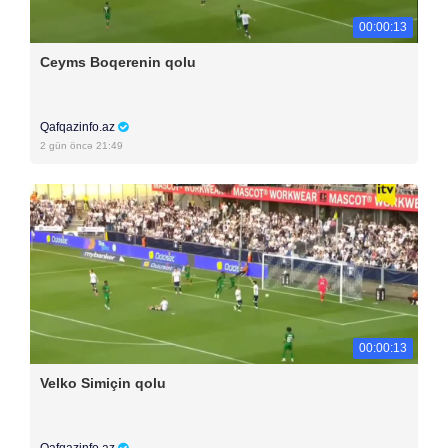
00:00:13
Ceyms Boqerenin qolu
Qafqazinfo.az
2 gün öncə 21:49
00:00:13
Velko Simiçin qolu