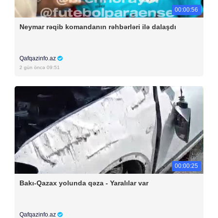
00:00:56
Neymar rəqib komandanın rəhbərləri ilə dalaşdı
Qafqazinfo.az
2 gün öncə 09:51
00:00:25
Bakı-Qazax yolunda qəza - Yaralılar var
Qafqazinfo.az