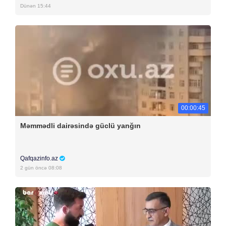
Dünən 15:44
00:00:45
Məmmədli dairəsində güclü yanğın
Qafqazinfo.az
2 gün öncə 08:08