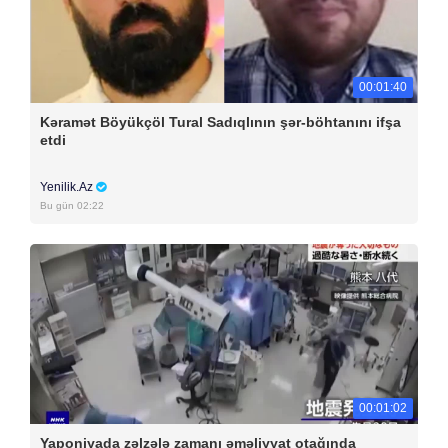
00:01:40
Kəramət Böyükçöl Tural Sadıqlının şər-böhtanını ifşa
etdi
Yenilik.Az
Bu gün 02:22
00:01:02
Yaponiyada zəlzələ zamanı əməliyyat otağında