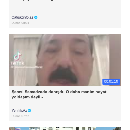
Qafqazinfo.az
Dünən 08:04
00:01:10
Şəmsi Səmədzadə danışdı: O daha mənim həyat
yoldaşım deyil -
Yenilik.Az
Dünən 07:56