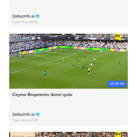
Qafqazinfo.az
2 gün öncə 09:01
00:00:08
Ceyms Boqerenin ikinci qolu
Qafqazinfo.az
2 gün öncə 22:58