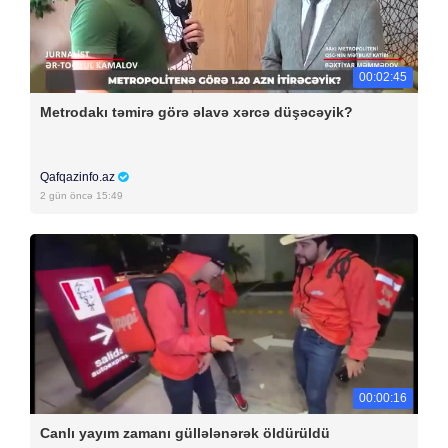
00:02:45
Metrodakı təmirə görə əlavə xərcə düşəcəyik?
Qafqazinfo.az
2 gün öncə 15:49
00:00:16
Canlı yayım zamanı güllələnərək öldürüldü