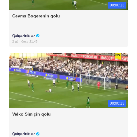
00:00:13
Ceyms Boqerenin qolu
Qafqazinfo.az
2 gün öncə 21:49
00:00:13
Velko Simiçin qolu
Qafqazinfo.az