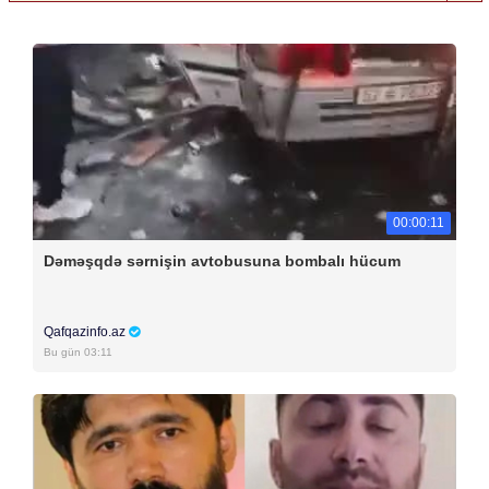
00:00:11
Dəməşqdə sərnişin avtobusuna bombalı hücum
Qafqazinfo.az
Bu gün 03:11