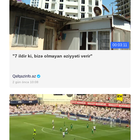
00:03:11
"7 ildir ki, bizə olmayan əziyyəti verir"
Qafqazinfo.az
2 gün öncə 10:08