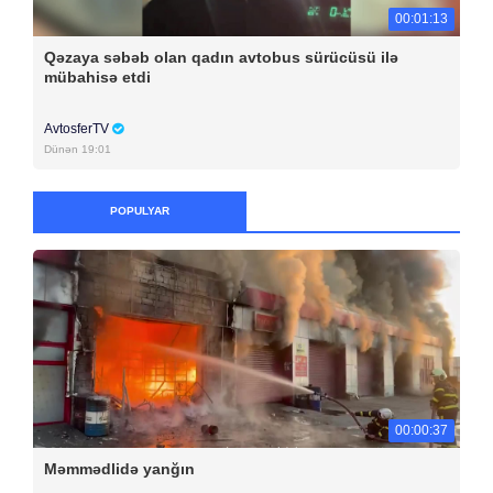
00:01:13
Qəzaya səbəb olan qadın avtobus sürücüsü ilə
mübahisə etdi
AvtosferTV
Dünən 19:01
POPULYAR
00:00:37
Məmmədlidə yanğın