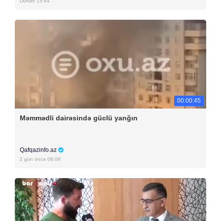
Dünən 15:44
00:00:45
Məmmədli dairəsində güclü yanğın
Qafqazinfo.az
2 gün öncə 08:08