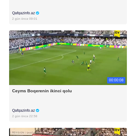
Qafqazinfo.az
2 gün öncə 09:01
00:00:08
Ceyms Boqerenin ikinci qolu
Qafqazinfo.az
2 gün öncə 22:58