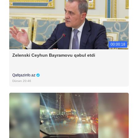
00:00:18
Zelenski Ceyhun Bayramovu qəbul etdi
Qafqazinfo.az
Dünən 20:46