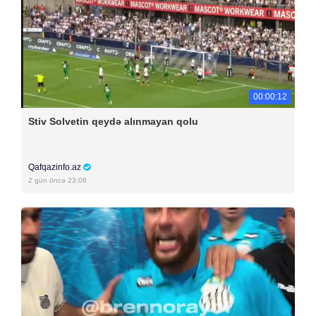
00:00:12
Stiv Solvetin qeydə alınmayan qolu
Qafqazinfo.az
2 gün öncə 23:06