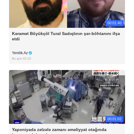
00:01:40
Kəramət Böyükçöl Tural Sadıqlının şər-böhtanını ifşa
etdi
Yenilik.Az
Bu gün 02:22
00:01:02
Yaponiyada zəlzələ zamanı əməliyyat otağında