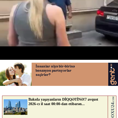
Bakıda qonşular arasında DAVA
18.06.2026
0
AVTOSFERTV
ABUNƏ OL
Nə düşünürsən?