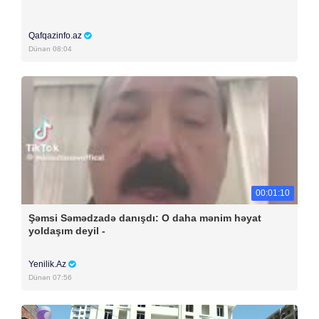
Qafqazinfo.az
Dünən 08:04
00:01:10
Şəmsi Səmədzadə danışdı: O daha mənim həyat
yoldaşım deyil -
Yenilik.Az
Dünən 07:56