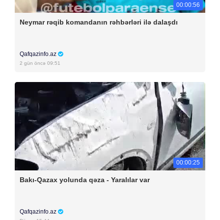
00:00:56
Neymar rəqib komandanın rəhbərləri ilə dalaşdı
Qafqazinfo.az
2 gün öncə 09:51
00:00:25
Bakı-Qazax yolunda qəza - Yaralılar var
Qafqazinfo.az