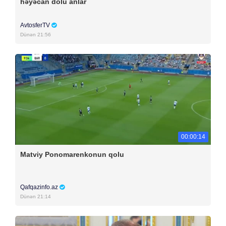
həyəcan dolu anlar
AvtosferTV
Dünən 21:56
00:00:14
Matviy Ponomarenkonun qolu
Qafqazinfo.az
Dünən 21:14