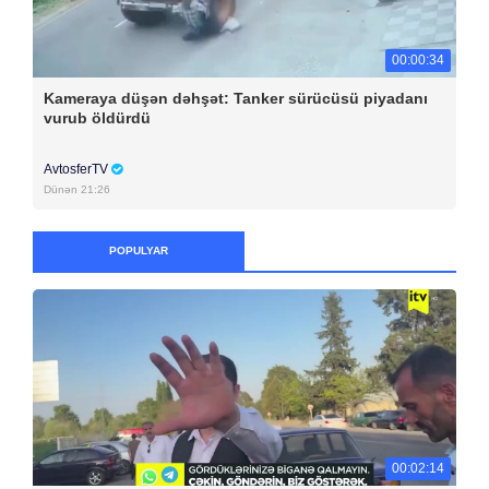
00:00:34
Kameraya düşən dəhşət: Tanker sürücüsü piyadanı
vurub öldürdü
AvtosferTV
Dünən 21:26
POPULYAR
00:02:14