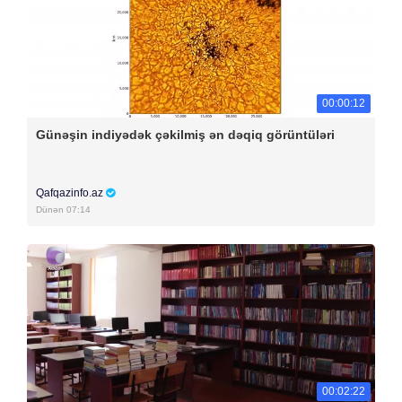
00:00:12
Günəşin indiyədək çəkilmiş ən dəqiq görüntüləri
Qafqazinfo.az
Dünən 07:14
00:02:22