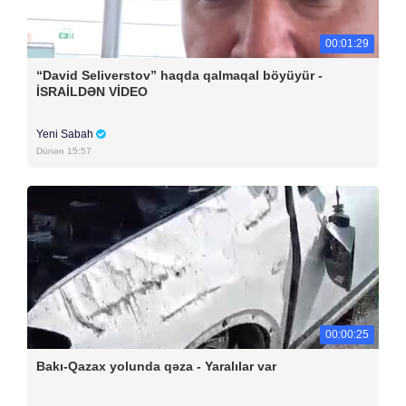
00:01:29
“David Seliverstov” haqda qalmaqal böyüyür -
İSRAİLDƏN VİDEO
Yeni Sabah
Dünən 15:57
00:00:25
Bakı-Qazax yolunda qəza - Yaralılar var