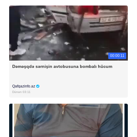
00:00:11
Dəməşqdə sərnişin avtobusuna bombalı hücum
Qafqazinfo.az
Dünən 03:11