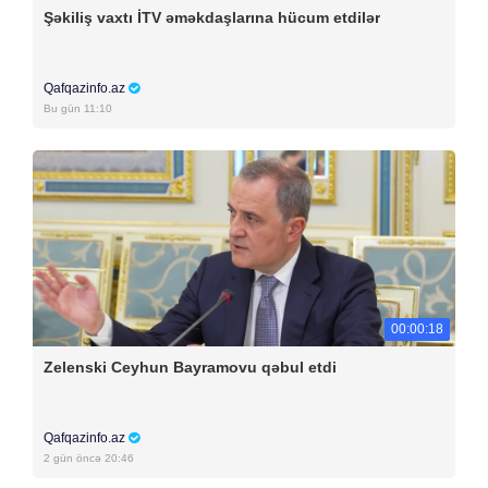
Şəkiliş vaxtı İTV əməkdaşlarına hücum etdilər
Qafqazinfo.az
Bu gün 11:10
00:00:18
Zelenski Ceyhun Bayramovu qəbul etdi
Qafqazinfo.az
2 gün öncə 20:46