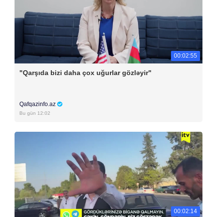
00:02:55
"Qarşıda bizi daha çox uğurlar gözləyir"
Qafqazinfo.az
Bu gün 12:02
00:02:14