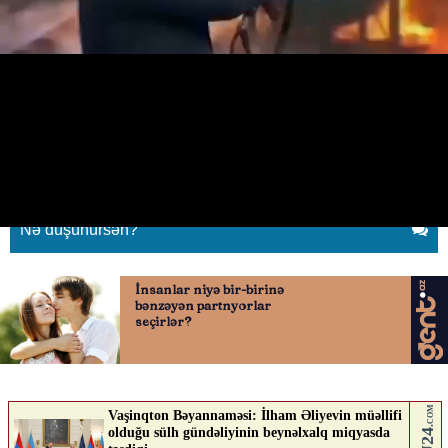
Aparıcı canlı yayımda
“Kalaşnikov”dan atəş açdı
17.05.2026
0
QAFQAZINFO.AZ
ABUNƏ OL
Nə düşünürsən?