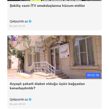
Şəkiliş vaxtı İTV əməkdaşlarına hücum etdilər
Qafqazinfo.az
Bu gün 11:10
00:02:38
Azyaşlı şəkərli diabet olduğu üçün bağçadan
kənarlaşdırılıb?
Qafqazinfo.az
Bu gün 09:43