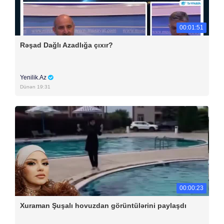
00:01:51
Rəşad Dağlı Azadlığa çıxır?
Yenilik.Az
Dünən 19:31
00:00:23
Xuraman Şuşalı hovuzdan görüntülərini paylaşdı