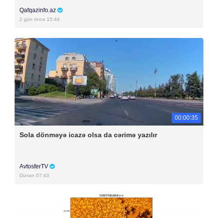
Qafqazinfo.az
2 gün öncə 15:44
00:00:35
Sola dönməyə icazə olsa da cərimə yazılır
AvtosferTV
Dünən 07:43