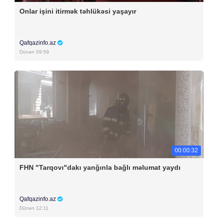
Onlar işini itirmək təhlükəsi yaşayır
Qafqazinfo.az
Dünən 09:59
00:00:32
FHN "Tarqovı"dakı yanğınla bağlı məlumat yaydı
Qafqazinfo.az
Dünən 12:11