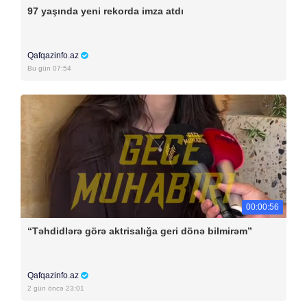
97 yaşında yeni rekorda imza atdı
Qafqazinfo.az
Bu gün 07:54
00:00:56
“Təhdidlərə görə aktrisalığa geri dönə bilmirəm”
Qafqazinfo.az
2 gün öncə 23:01