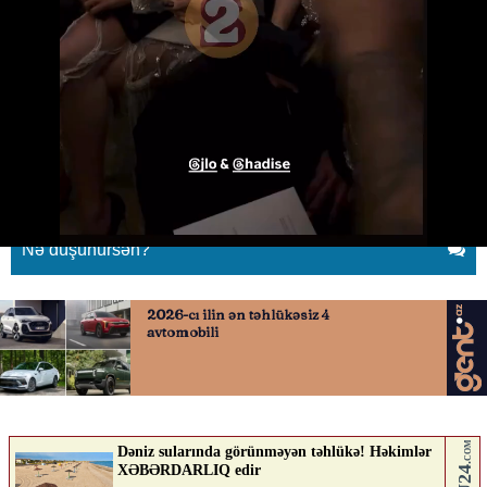
Hadisə və Cennifer Lopez bir
arada
09.07.2026
0
QAFQAZINFO.AZ
ABUNƏ OL
Nə düşünürsən?