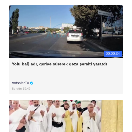
00:00:34
Yolu bağladı, geriyə sürərək qəza şəraiti yaratdı
AvtosferTV
Bu gün 15:45