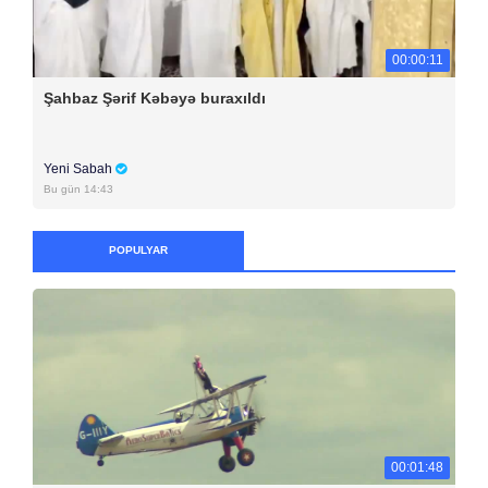
00:00:11
Şahbaz Şərif Kəbəyə buraxıldı
Yeni Sabah
Bu gün 14:43
POPULYAR
00:01:48