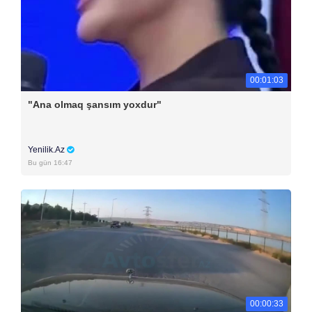
00:01:03
"Ana olmaq şansım yoxdur"
Yenilik.Az
Bu gün 16:47
00:00:33