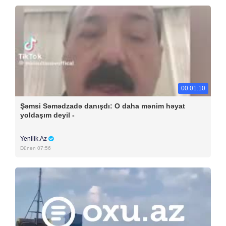
00:01:10
Şəmsi Səmədzadə danışdı: O daha mənim həyat
yoldaşım deyil -
Yenilik.Az
Dünən 07:56