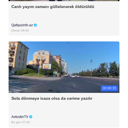
Canlı yayım zamanı güllələnərək öldürüldü
Qafqazinfo.az
Dünən 08:04
00:00:35
Sola dönməyə icazə olsa da cərimə yazılır
AvtosferTV
Bu gün 07:43