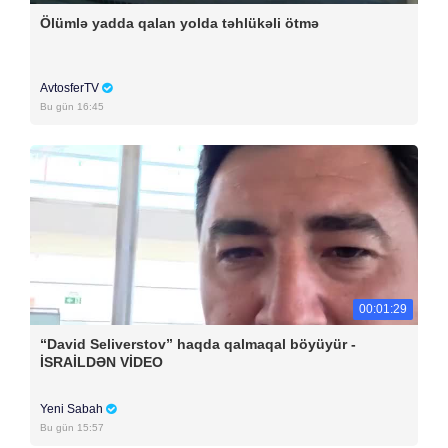
Ölümlə yadda qalan yolda təhlükəli ötmə
AvtosferTV
Bu gün 16:45
00:01:29
“David Seliverstov” haqda qalmaqal böyüyür -
İSRAİLDƏN VİDEO
Yeni Sabah
Bu gün 15:57