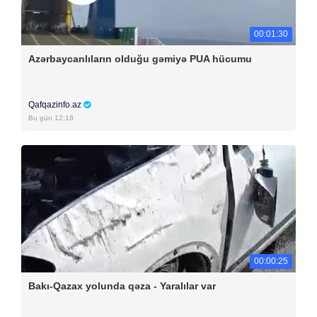
00:01:30
Azərbaycanlıların olduğu gəmiyə PUA hücumu
Qafqazinfo.az
Bu gün 12:18
00:00:25
Bakı-Qazax yolunda qəza - Yaralılar var