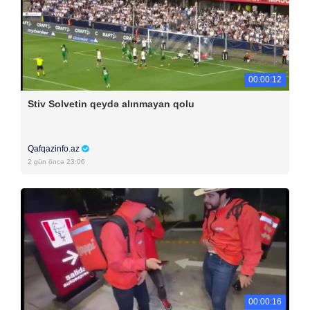
00:00:12
Stiv Solvetin qeydə alınmayan qolu
Qafqazinfo.az
2 gün öncə 23:06
00:00:16