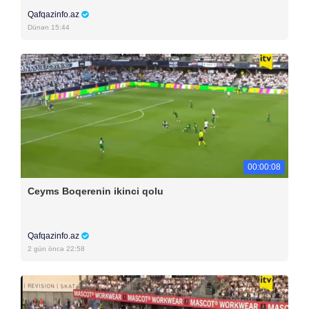
Qafqazinfo.az
Dünən 15:44
00:00:08
Ceyms Boqerenin ikinci qolu
Qafqazinfo.az
2 gün öncə 22:58