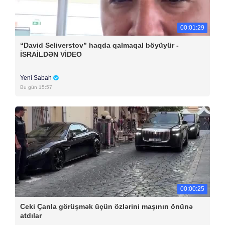
00:01:29
“David Seliverstov” haqda qalmaqal böyüyür -
İSRAİLDƏN VİDEO
Yeni Sabah
Bu gün 15:57
00:00:25
Ceki Çanla görüşmək üçün özlərini maşının önünə
atdılar