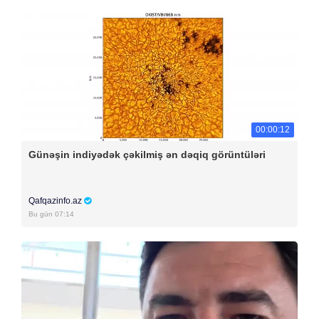
00:00:12
Günəşin indiyədək çəkilmiş ən dəqiq görüntüləri
Qafqazinfo.az
Bu gün 07:14