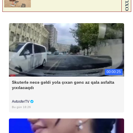
00:00:25
Skuterlə necə gəldi yola çıxan gənc az qala asfalta
yıxılacaqdı
AvtosferTV
Bu gün 18:26