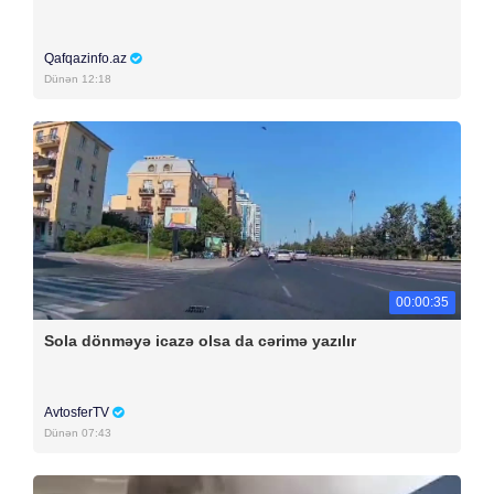
Qafqazinfo.az
Dünən 12:18
00:00:35
Sola dönməyə icazə olsa da cərimə yazılır
AvtosferTV
Dünən 07:43