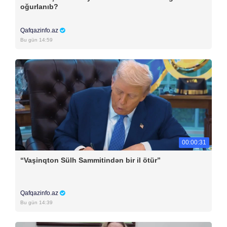
oğurlanıb?
Qafqazinfo.az
Bu gün 14:59
00:00:31
“Vaşinqton Sülh Sammitindən bir il ötür”
Qafqazinfo.az
Bu gün 14:39