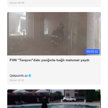
Dünən 09:59
00:00:32
FHN "Tarqovı"dakı yanğınla bağlı məlumat yaydı
Qafqazinfo.az
Dünən 12:11