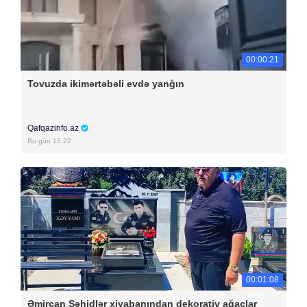
00:00:21
Tovuzda ikimərtəbəli evdə yanğın
Qafqazinfo.az
Bu gün 15:22
00:01:08
Əmircan Şəhidlər xiyabanından dekorativ ağaclar