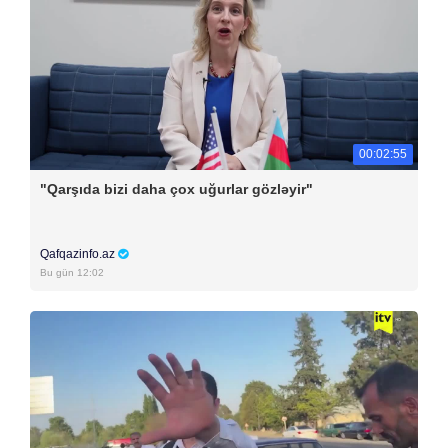
00:02:55
"Qarşıda bizi daha çox uğurlar gözləyir"
Qafqazinfo.az
Bu gün 12:02