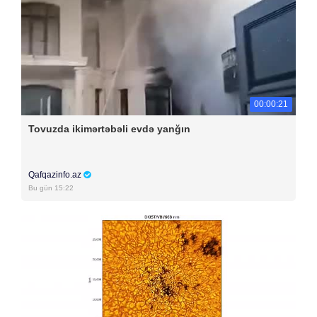
00:00:21
Tovuzda ikimərtəbəli evdə yanğın
Qafqazinfo.az
Bu gün 15:22