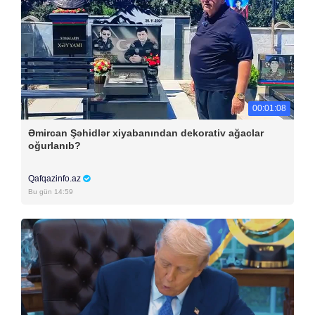
00:01:08
Əmircan Şəhidlər xiyabanından dekorativ ağaclar
oğurlanıb?
Qafqazinfo.az
Bu gün 14:59