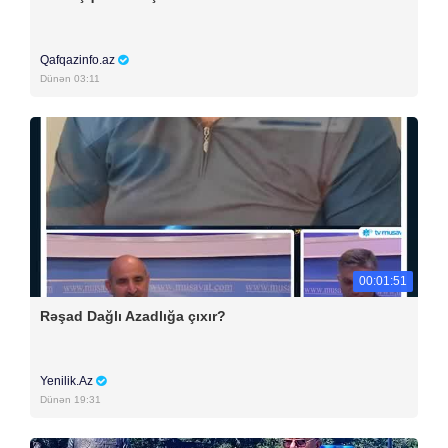
Qafqazinfo.az
Dünən 03:11
00:01:51
Rəşad Dağlı Azadlığa çıxır?
Yenilik.Az
Dünən 19:31