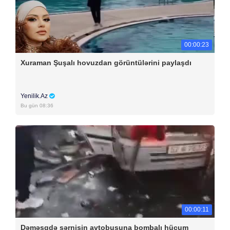
00:00:23
Xuraman Şuşalı hovuzdan görüntülərini paylaşdı
Yenilik.Az
Bu gün 08:36
00:00:11
Dəməşqdə sərnişin avtobusuna bombalı hücum