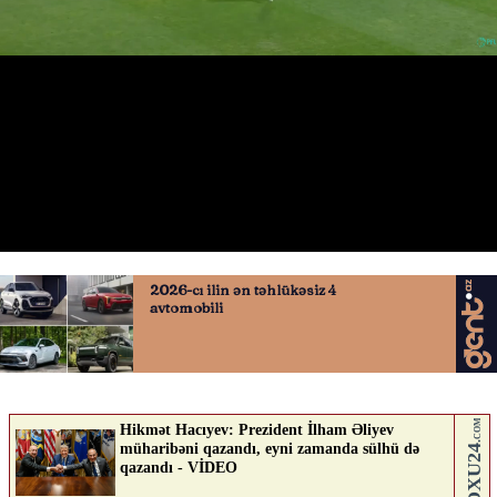
Velko Simiçin qolu
22.04.2026
0
QAFQAZINFO.AZ
ABUNƏ OL
Nə düşünürsən?