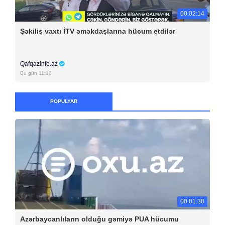
00:02:14
Şəkiliş vaxtı İTV əməkdaşlarına hücum etdilər
Qafqazinfo.az
Bu gün 11:10
POPULYAR
00:01:30
Azərbaycanlıların olduğu gəmiyə PUA hücumu