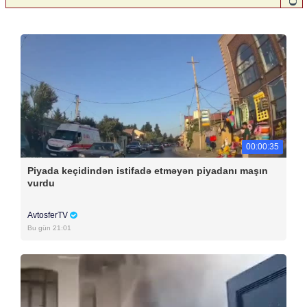
00:00:35
Piyada keçidindən istifadə etməyən piyadanı maşın
vurdu
AvtosferTV
Bu gün 21:01