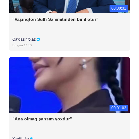
00:00:31
“Vaşinqton Sülh Sammitindən bir il ötür”
Qafqazinfo.az
Bu gün 14:39
00:01:03
"Ana olmaq şansım yoxdur"