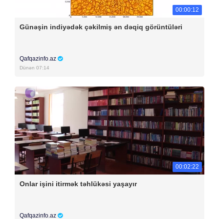
00:00:12
Günəşin indiyədək çəkilmiş ən dəqiq görüntüləri
Qafqazinfo.az
Dünən 07:14
00:02:22
Onlar işini itirmək təhlükəsi yaşayır
Qafqazinfo.az