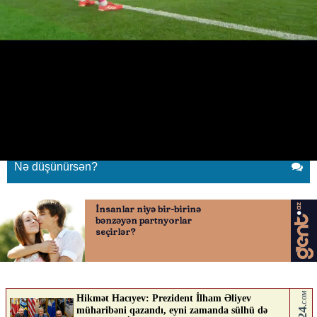
TRT1-də daha bir rüsvayçılıq
18.06.2026
0
YENI SABAH
ABUNƏ OL
TRT1-də daha bir rüsvayçılıq
Nə düşünürsən?