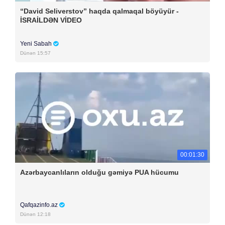
“David Seliverstov” haqda qalmaqal böyüyür -
İSRAİLDƏN VİDEO
Yeni Sabah
Dünən 15:57
00:01:30
Azərbaycanlıların olduğu gəmiyə PUA hücumu
Qafqazinfo.az
Dünən 12:18