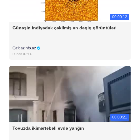
00:00:12
Günəşin indiyədək çəkilmiş ən dəqiq görüntüləri
Qafqazinfo.az
Dünən 07:14
00:00:21
Tovuzda ikimərtəbəli evdə yanğın