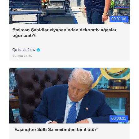
00:01:08
Əmircan Şəhidlər xiyabanından dekorativ ağaclar
oğurlanıb?
Qafqazinfo.az
Bu gün 14:59
00:00:31
“Vaşinqton Sülh Sammitindən bir il ötür”