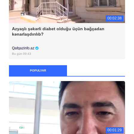
00:02:38
Azyaşlı şəkərli diabet olduğu üçün bağçadan
kənarlaşdırılıb?
Qafqazinfo.az
Bu gün 09:43
POPULYAR
00:01:29