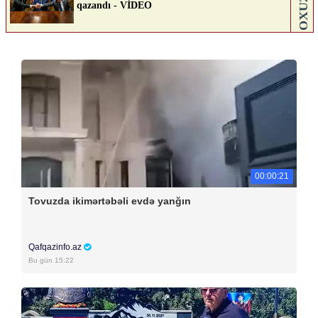
00:00:21
Tovuzda ikimərtəbəli evdə yanğın
Qafqazinfo.az
Bu gün 15:22