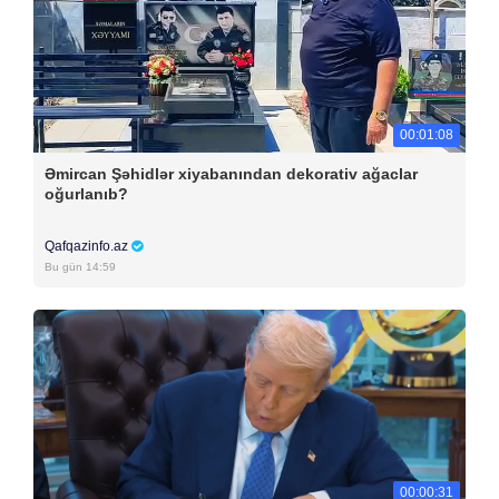
00:01:08
Əmircan Şəhidlər xiyabanından dekorativ ağaclar
oğurlanıb?
Qafqazinfo.az
Bu gün 14:59
00:00:31