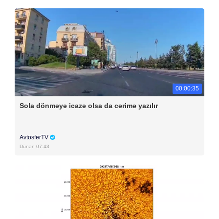
00:00:35
Sola dönməyə icazə olsa da cərimə yazılır
AvtosferTV
Dünən 07:43