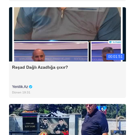
00:01:51
Rəşad Dağlı Azadlığa çıxır?
Yenilik.Az
Dünən 19:31