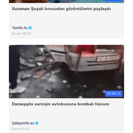
Xuraman Şuşalı hovuzdan görüntülərini paylaşdı
Yenilik.Az
Bu gün 08:36
00:00:11
Dəməşqdə sərnişin avtobusuna bombalı hücum
Qafqazinfo.az
Dünən 03:11