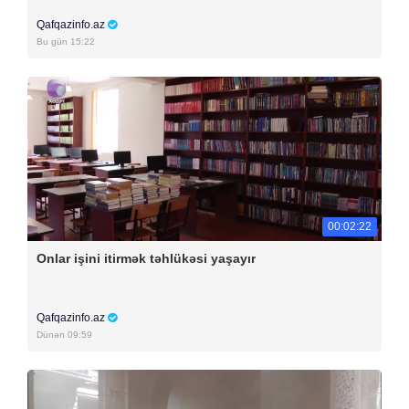
Qafqazinfo.az
Bu gün 15:22
00:02:22
Onlar işini itirmək təhlükəsi yaşayır
Qafqazinfo.az
Dünən 09:59