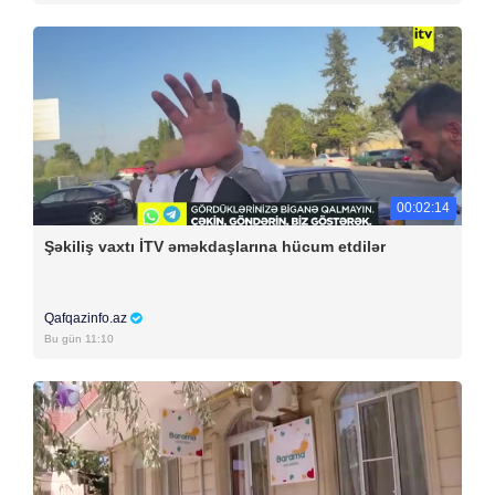
00:02:14
Şəkiliş vaxtı İTV əməkdaşlarına hücum etdilər
Qafqazinfo.az
Bu gün 11:10