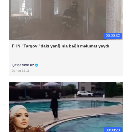
00:00:32
FHN "Tarqovı"dakı yanğınla bağlı məlumat yaydı
Qafqazinfo.az
Dünən 12:11
00:00:23