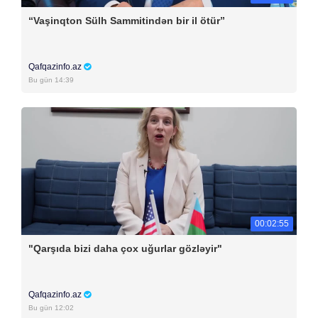
“Vaşinqton Sülh Sammitindən bir il ötür”
Qafqazinfo.az
Bu gün 14:39
00:02:55
"Qarşıda bizi daha çox uğurlar gözləyir"
Qafqazinfo.az
Bu gün 12:02