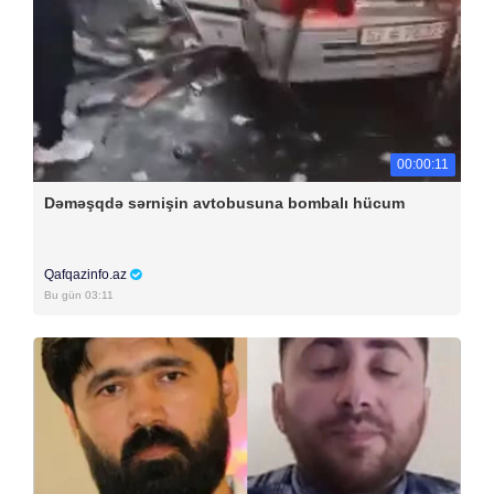
00:00:11
Dəməşqdə sərnişin avtobusuna bombalı hücum
Qafqazinfo.az
Bu gün 03:11