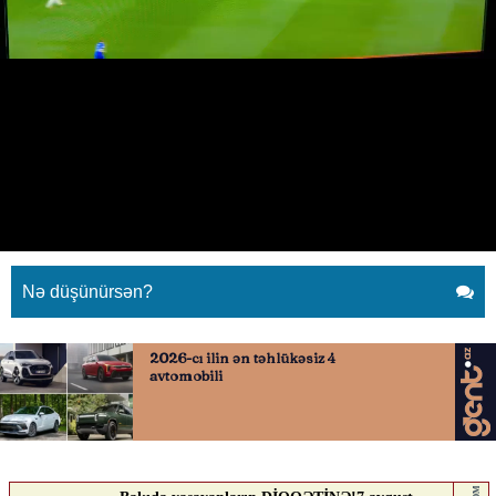
Tamaşaçılar TRT şərhçisinin daha
bir səhvini tutdu
18.06.2026
0
YENI SABAH
ABUNƏ OL
Tamaşaçılar TRT şərhçisinin daha bir səhvini tutdu
Nə düşünürsən?