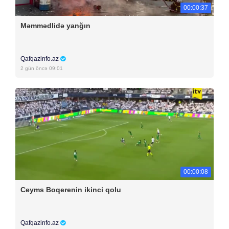
00:00:37
Məmmədlidə yanğın
Qafqazinfo.az
2 gün öncə 09:01
00:00:08
Ceyms Boqerenin ikinci qolu
Qafqazinfo.az