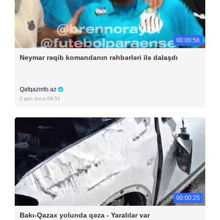
00:00:56
Neymar rəqib komandanın rəhbərləri ilə dalaşdı
Qafqazinfo.az
2 gün öncə 09:51
00:00:25
Bakı-Qazax yolunda qəza - Yaralılar var