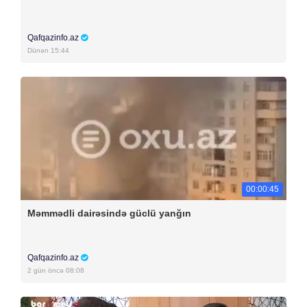
Qafqazinfo.az
Dünən 15:44
00:00:45
Məmmədli dairəsində güclü yanğın
Qafqazinfo.az
2 gün öncə 08:08