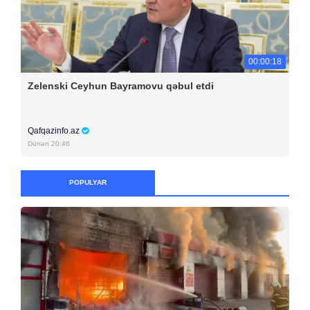
00:00:18
Zelenski Ceyhun Bayramovu qəbul etdi
Qafqazinfo.az
Dünən 20:46
POPULYAR