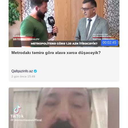
00:02:45
Metrodakı təmirə görə əlavə xərcə düşəcəyik?
Qafqazinfo.az
2 gün öncə 15:49