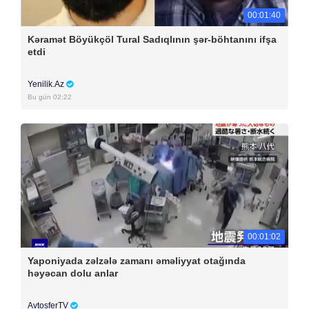
00:01:40
Kəramət Böyükçöl Tural Sadıqlının şər-böhtanını ifşa
etdi
Yenilik.Az
Bu gün 02:22
00:01:02
Yaponiyada zəlzələ zamanı əməliyyat otağında
həyəcan dolu anlar
AvtosferTV