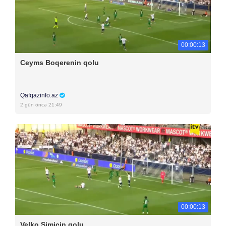
00:00:13
Ceyms Boqerenin qolu
Qafqazinfo.az
2 gün öncə 21:49
00:00:13
Velko Simiçin qolu