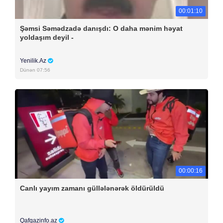
00:01:10
Şəmsi Səmədzadə danışdı: O daha mənim həyat
yoldaşım deyil -
Yenilik.Az
Dünən 07:56
00:00:16
Canlı yayım zamanı güllələnərək öldürüldü
Qafqazinfo.az