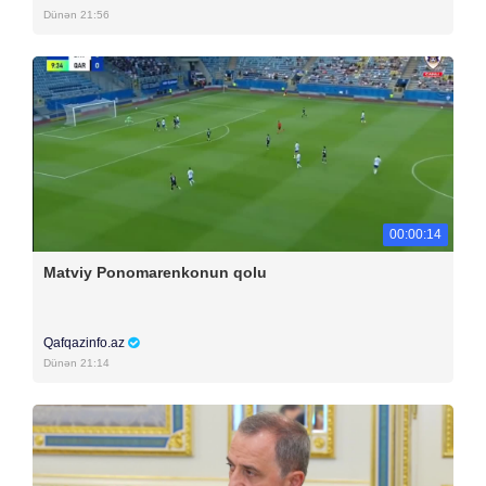
Dünən 21:56
00:00:14
Matviy Ponomarenkonun qolu
Qafqazinfo.az
Dünən 21:14