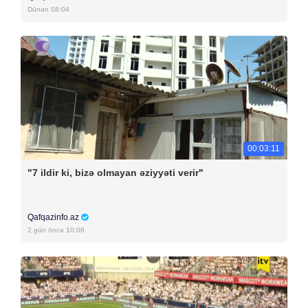
Dünən 08:04
00:03:11
"7 ildir ki, bizə olmayan əziyyəti verir"
Qafqazinfo.az
2 gün öncə 10:08