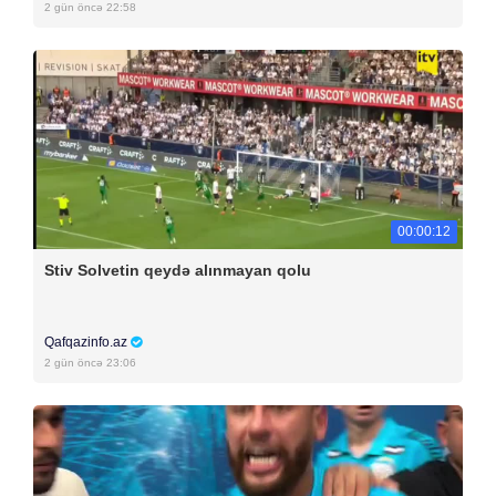
2 gün öncə 22:58
00:00:12
Stiv Solvetin qeydə alınmayan qolu
Qafqazinfo.az
2 gün öncə 23:06