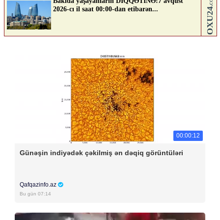
00:00:12
Günəşin indiyədək çəkilmiş ən dəqiq görüntüləri
Qafqazinfo.az
Bu gün 07:14