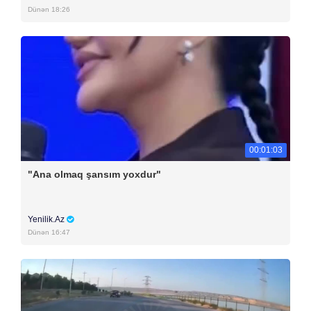
Dünən 18:26
00:01:03
"Ana olmaq şansım yoxdur"
Yenilik.Az
Dünən 16:47