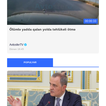
00:00:33
Ölümlə yadda qalan yolda təhlükəli ötmə
AvtosferTV
Dünən 16:45
POPULYAR