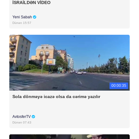
İSRAİLDƏN VİDEO
Yeni Sabah
Dünən 15:57
00:00:35
Sola dönməyə icazə olsa da cərimə yazılır
AvtosferTV
Dünən 07:43