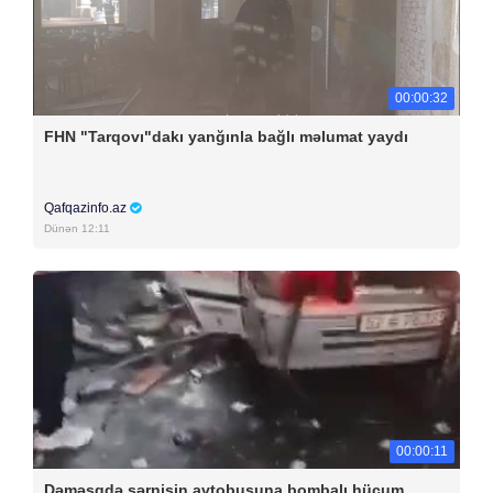
00:00:32
FHN "Tarqovı"dakı yanğınla bağlı məlumat yaydı
Qafqazinfo.az
Dünən 12:11
00:00:11
Dəməşqdə sərnişin avtobusuna bombalı hücum