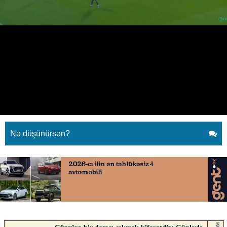
“Sabah”dan mükəmməl
bərabərlik qolu
13.05.2026
0
QAFQAZINFO.AZ
ABUNƏ OL
“Sabah”dan mükəmməl bərabərlik qolu
Nə düşünürsən?