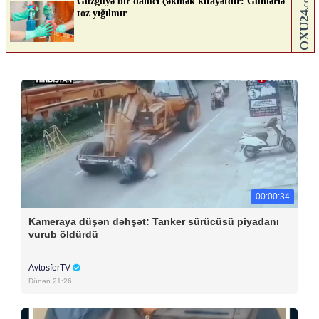
00:00:34
Kameraya düşən dəhşət: Tanker sürücüsü piyadanı
vurub öldürdü
AvtosferTV
Dünən 21:26