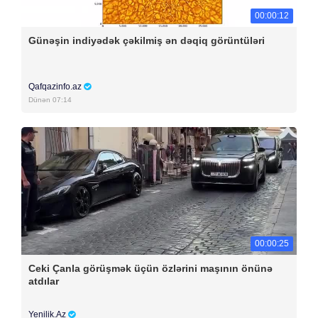
00:00:12
Günəşin indiyədək çəkilmiş ən dəqiq görüntüləri
Qafqazinfo.az
Dünən 07:14
00:00:25
Ceki Çanla görüşmək üçün özlərini maşının önünə
atdılar
Yenilik.Az