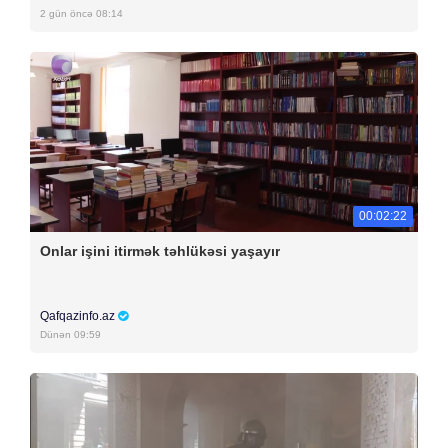
2 gün öncə 08:14
00:02:22
Onlar işini itirmək təhlükəsi yaşayır
Qafqazinfo.az
Dünən 09:59