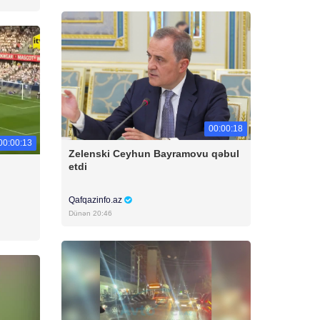
00:00:18
00:00:13
Zelenski Ceyhun Bayramovu qəbul
etdi
Qafqazinfo.az
Dünən 20:46