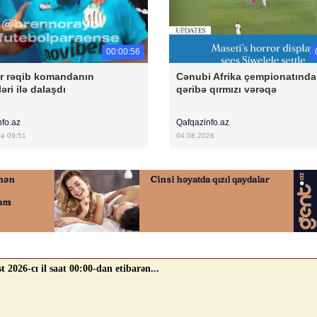
00:00:56
r rəqib komandanın
Cənubi Afrika çempionatında
əri ilə dalaşdı
qəribə qırmızı vərəqə
nfo.az
Qafqazinfo.az
cə 09:51
04.08.2026