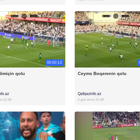
00:00:13
Simiçin qolu
Ceyms Boqerenin qolu
nfo.az
Qafqazinfo.az
cə 22:39
2 gün öncə 21:49