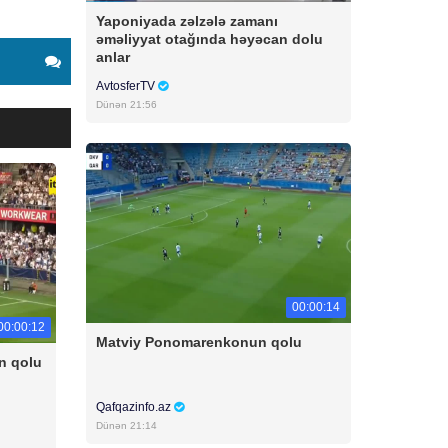
Yaponiyada zəlzələ zamanı
əməliyyat otağında həyəcan dolu
anlar
AvtosferTV
Dünən 21:56
00:00:14
00:00:12
Matviy Ponomarenkonun qolu
n qolu
Qafqazinfo.az
Dünən 21:14