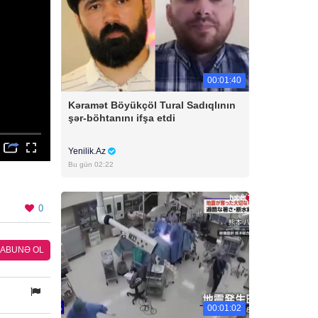
00:01:40
Kəramət Böyükçöl Tural Sadıqlının
şər-böhtanını ifşa etdi
Yenilik.Az
Bu gün 02:22
0
ABUNƏ OL
00:01:02