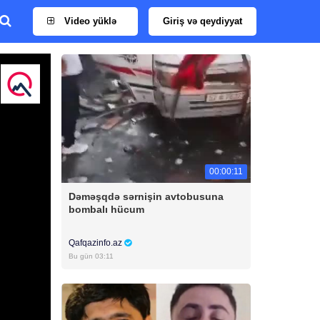
Video yüklə
Giriş və qeydiyyat
00:00:11
Dəməşqdə sərnişin avtobusuna
bombalı hücum
Qafqazinfo.az
Bu gün 03:11