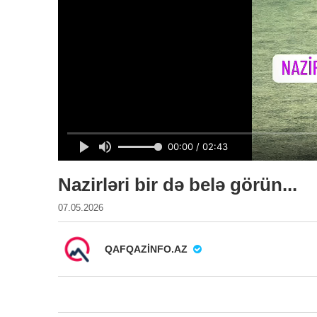
Nazirləri bir də belə görün...
07.05.2026
QAFQAZINFO.AZ