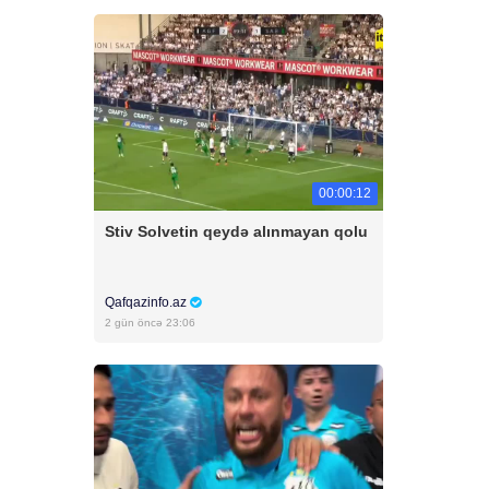
00:00:12
Stiv Solvetin qeydə alınmayan qolu
Qafqazinfo.az
2 gün öncə 23:06