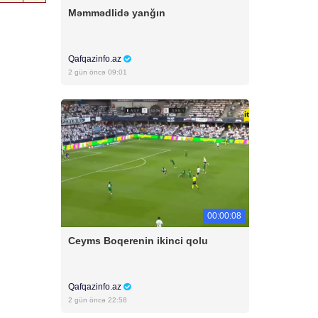
Məmmədlidə yanğın
Qafqazinfo.az
2 gün öncə 09:01
00:00:08
Ceyms Boqerenin ikinci qolu
Qafqazinfo.az
2 gün öncə 22:58