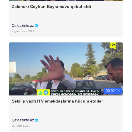
Zelenski Ceyhun Bayramovu qəbul etdi
Qafqazinfo.az
2 gün öncə 20:46
00:02:14
Şəkiliş vaxtı İTV əməkdaşlarına hücum etdilər
Qafqazinfo.az
Bu gün 11:10