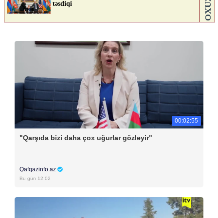
00:02:55
"Qarşıda bizi daha çox uğurlar gözləyir"
Qafqazinfo.az
Bu gün 12:02