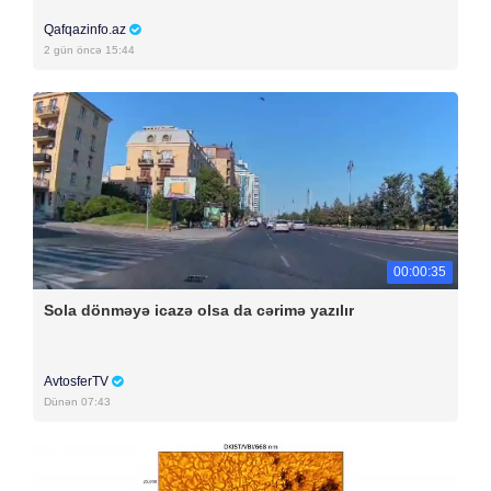
Qafqazinfo.az
2 gün öncə 15:44
00:00:35
Sola dönməyə icazə olsa da cərimə yazılır
AvtosferTV
Dünən 07:43