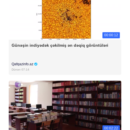
00:00:12
Günəşin indiyədək çəkilmiş ən dəqiq görüntüləri
Qafqazinfo.az
Dünən 07:14
00:02:22