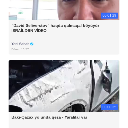
00:01:29
“David Seliverstov” haqda qalmaqal böyüyür -
İSRAİLDƏN VİDEO
Yeni Sabah
Dünən 15:57
00:00:25
Bakı-Qazax yolunda qəza - Yaralılar var