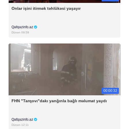
Onlar işini itirmək təhlükəsi yaşayır
Qafqazinfo.az
Dünən 09:59
00:00:32
FHN "Tarqovı"dakı yanğınla bağlı məlumat yaydı
Qafqazinfo.az
Dünən 12:11