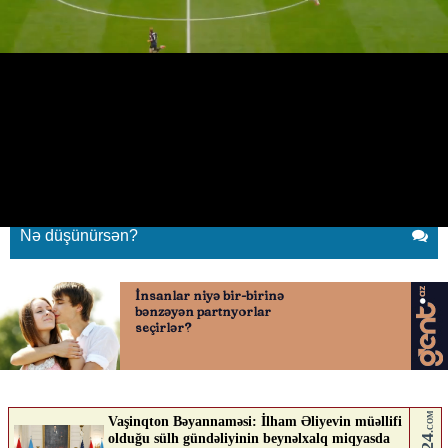
Mərakeşdən 3-cü qol
04.07.2026
0
QAFQAZINFO.AZ
ABUNƏ OL
Mərakeşdən 3-cü qol
Nə düşünürsən?