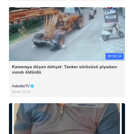
00:00:34
Kameraya düşən dəhşət: Tanker sürücüsü piyadanı
vurub öldürdü
AvtosferTV
Dünən 21:26