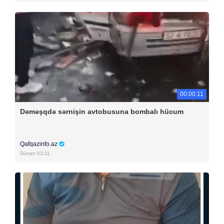
00:00:11
Dəməşqdə sərnişin avtobusuna bombalı hücum
Qafqazinfo.az
Dünən 03:11