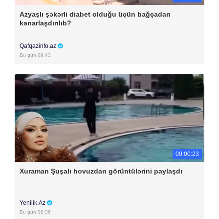
Azyaşlı şəkərli diabet olduğu üçün bağçadan
kənarlaşdırılıb?
Qafqazinfo.az
Bu gün 09:43
00:00:23
Xuraman Şuşalı hovuzdan görüntülərini paylaşdı
Yenilik.Az
Bu gün 08:36