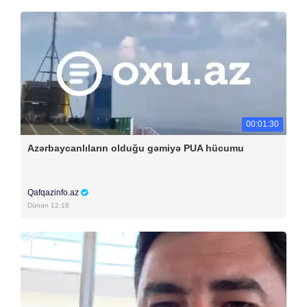
00:01:30
Azərbaycanlıların olduğu gəmiyə PUA hücumu
Qafqazinfo.az
Dünən 12:18