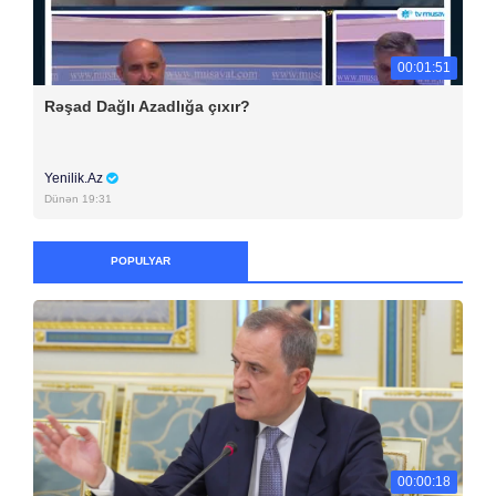
00:01:51
Rəşad Dağlı Azadlığa çıxır?
Yenilik.Az
Dünən 19:31
POPULYAR
00:00:18