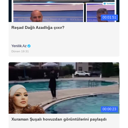
00:01:51
Rəşad Dağlı Azadlığa çıxır?
Yenilik.Az
Dünən 19:31
00:00:23
Xuraman Şuşalı hovuzdan görüntülərini paylaşdı