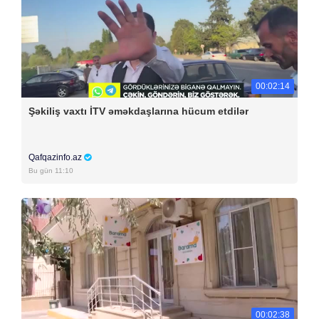
00:02:14
Şəkiliş vaxtı İTV əməkdaşlarına hücum etdilər
Qafqazinfo.az
Bu gün 11:10
00:02:38