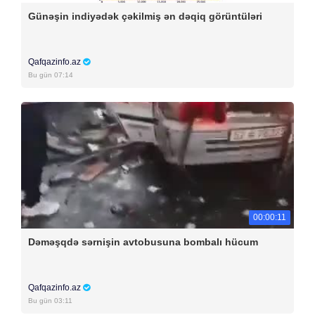
Günəşin indiyədək çəkilmiş ən dəqiq görüntüləri
Qafqazinfo.az
Bu gün 07:14
00:00:11
Dəməşqdə sərnişin avtobusuna bombalı hücum
Qafqazinfo.az
Bu gün 03:11