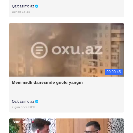
Qafqazinfo.az
Dünən 15:44
00:00:45
Məmmədli dairəsində güclü yanğın
Qafqazinfo.az
2 gün öncə 08:08