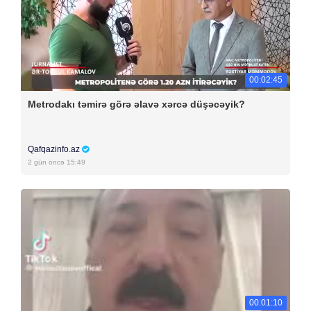
00:02:45
Metrodakı təmirə görə əlavə xərcə düşəcəyik?
Qafqazinfo.az
2 gün öncə 15:49
00:01:10