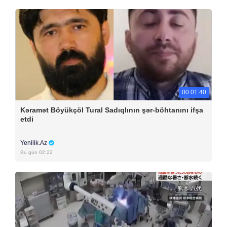
00:01:40
Kəramət Böyükçöl Tural Sadıqlının şər-böhtanını ifşa
etdi
Yenilik.Az
Bu gün 02:22