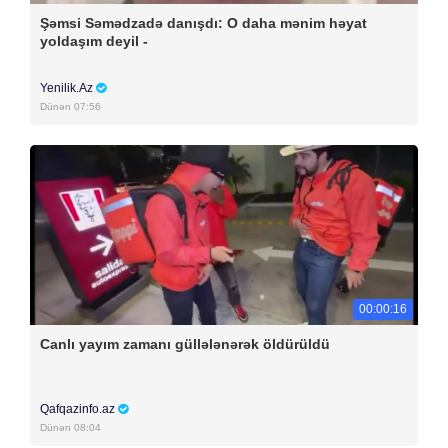
Şəmsi Səmədzadə danışdı: O daha mənim həyat
yoldaşım deyil -
Yenilik.Az
Dünən 07:56
00:00:16
Canlı yayım zamanı güllələnərək öldürüldü
Qafqazinfo.az
Dünən 08:04