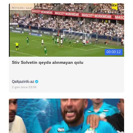
00:00:12
Stiv Solvetin qeydə alınmayan qolu
Qafqazinfo.az
2 gün öncə 23:06