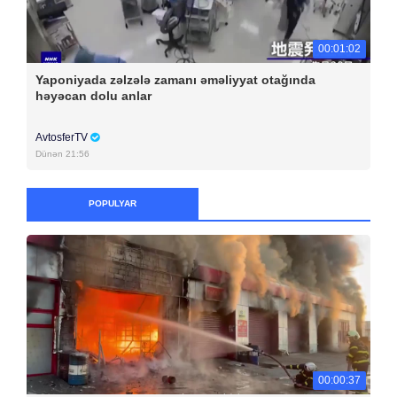
00:01:02
Yaponiyada zəlzələ zamanı əməliyyat otağında
həyəcan dolu anlar
AvtosferTV
Dünən 21:56
POPULYAR
00:00:37