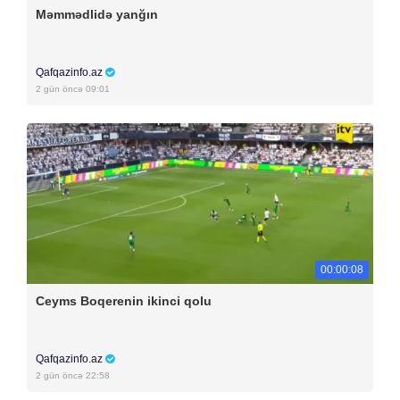
Məmmədlidə yanğın
Qafqazinfo.az
2 gün öncə 09:01
00:00:08
Ceyms Boqerenin ikinci qolu
Qafqazinfo.az
2 gün öncə 22:58