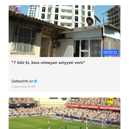
00:03:11
"7 ildir ki, bizə olmayan əziyyəti verir"
Qafqazinfo.az
2 gün öncə 10:08