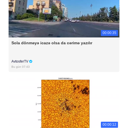
00:00:35
Sola dönməyə icazə olsa da cərimə yazılır
AvtosferTV
Bu gün 07:43
00:00:12