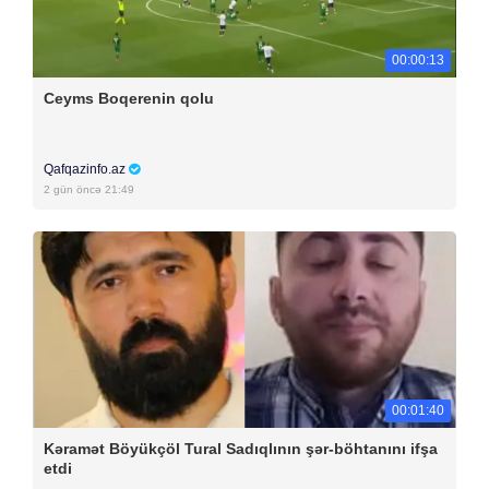
00:00:13
Ceyms Boqerenin qolu
Qafqazinfo.az
2 gün öncə 21:49
00:01:40
Kəramət Böyükçöl Tural Sadıqlının şər-böhtanını ifşa
etdi