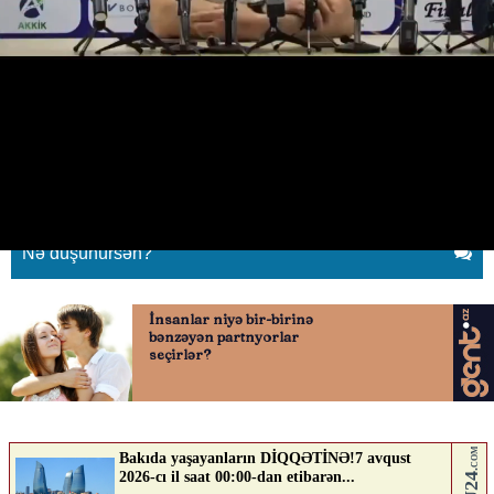
“Juninyo qayıtsa, “yox”
demərəm”
04.05.2026
0
QAFQAZINFO.AZ
ABUNƏ OL
Nə düşünürsən?