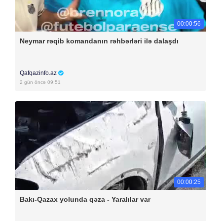
00:00:56
Neymar rəqib komandanın rəhbərləri ilə dalaşdı
Qafqazinfo.az
2 gün öncə 09:51
00:00:25
Bakı-Qazax yolunda qəza - Yaralılar var