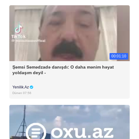
00:01:10
Şəmsi Səmədzadə danışdı: O daha mənim həyat
yoldaşım deyil -
Yenilik.Az
Dünən 07:56