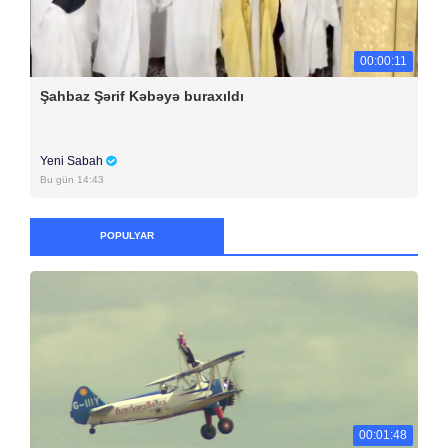
00:00:11
Şahbaz Şərif Kəbəyə buraxıldı
Yeni Sabah
Bu gün 14:43
POPULYAR
00:01:48