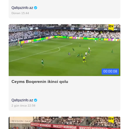
Qafqazinfo.az
Dünən 15:44
00:00:08
Ceyms Boqerenin ikinci qolu
Qafqazinfo.az
2 gün öncə 22:58