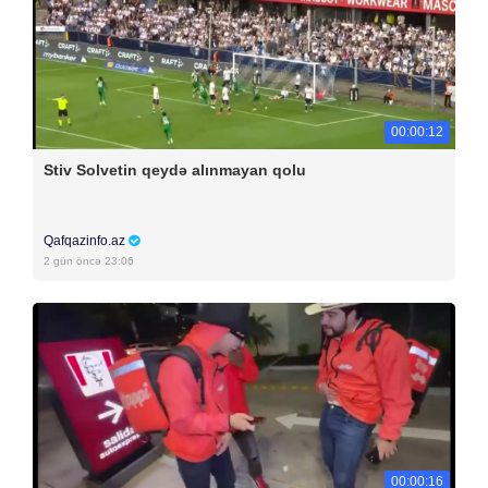
00:00:12
Stiv Solvetin qeydə alınmayan qolu
Qafqazinfo.az
2 gün öncə 23:06
00:00:16