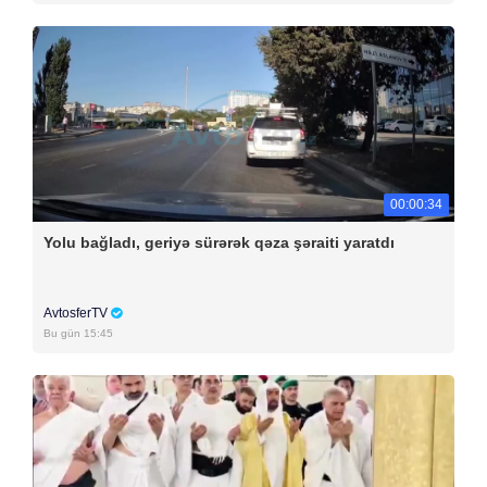
00:00:34
Yolu bağladı, geriyə sürərək qəza şəraiti yaratdı
AvtosferTV
Bu gün 15:45