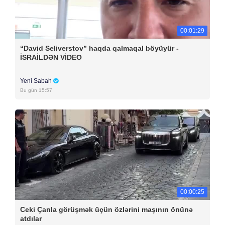
00:01:29
“David Seliverstov” haqda qalmaqal böyüyür -
İSRAİLDƏN VİDEO
Yeni Sabah
Bu gün 15:57
00:00:25
Ceki Çanla görüşmək üçün özlərini maşının önünə
atdılar