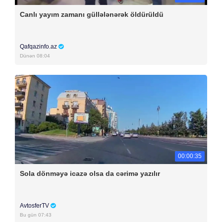
Canlı yayım zamanı güllələnərək öldürüldü
Qafqazinfo.az
Dünən 08:04
00:00:35
Sola dönməyə icazə olsa da cərimə yazılır
AvtosferTV
Bu gün 07:43