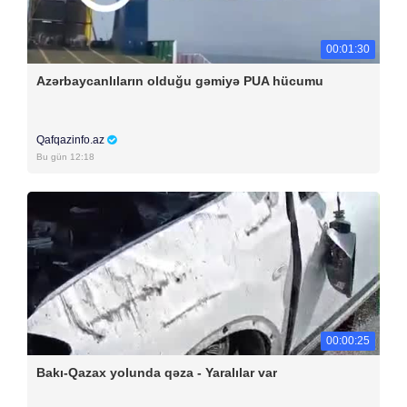
00:01:30
Azərbaycanlıların olduğu gəmiyə PUA hücumu
Qafqazinfo.az
Bu gün 12:18
00:00:25
Bakı-Qazax yolunda qəza - Yaralılar var