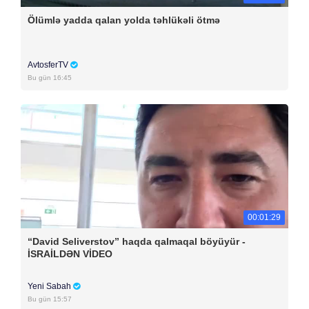
Ölümlə yadda qalan yolda təhlükəli ötmə
AvtosferTV
Bu gün 16:45
00:01:29
“David Seliverstov” haqda qalmaqal böyüyür -
İSRAİLDƏN VİDEO
Yeni Sabah
Bu gün 15:57