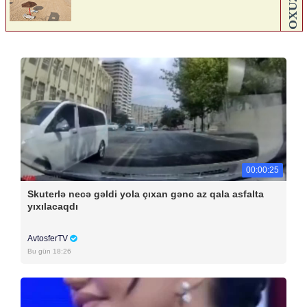
00:00:25
Skuterlə necə gəldi yola çıxan gənc az qala asfalta
yıxılacaqdı
AvtosferTV
Bu gün 18:26