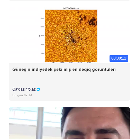
00:00:12
Günəşin indiyədək çəkilmiş ən dəqiq görüntüləri
Qafqazinfo.az
Bu gün 07:14