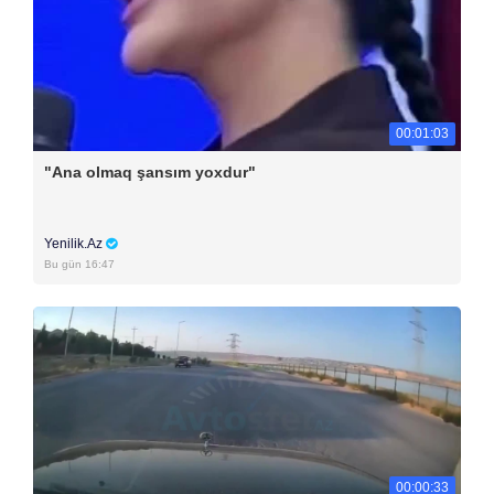
00:01:03
"Ana olmaq şansım yoxdur"
Yenilik.Az
Bu gün 16:47
00:00:33