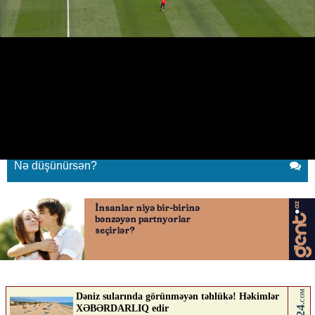
İspaniya hesabı açdı
03.07.2026
0
QAFQAZINFO.AZ
ABUNƏ OL
İspaniya hesabı açdı
Nə düşünürsən?