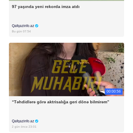
97 yaşında yeni rekorda imza atdı
Qafqazinfo.az
Bu gün 07:54
00:00:56
“Təhdidlərə görə aktrisalığa geri dönə bilmirəm”
Qafqazinfo.az
2 gün öncə 23:01