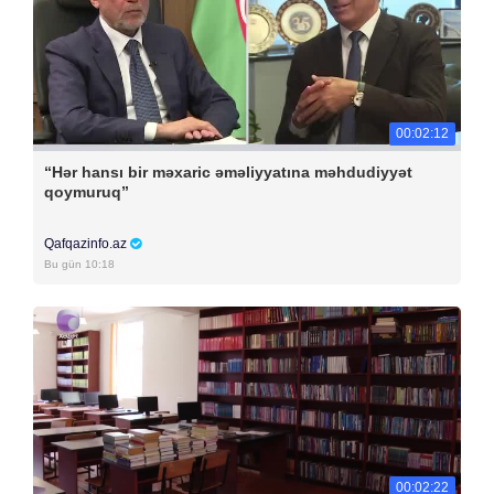
00:02:12
“Hər hansı bir məxaric əməliyyatına məhdudiyyət
qoymuruq”
Qafqazinfo.az
Bu gün 10:18
00:02:22