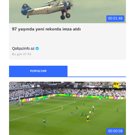
00:01:48
97 yaşında yeni rekorda imza atdı
Qafqazinfo.az
Bu gün 07:54
POPULYAR
00:00:08