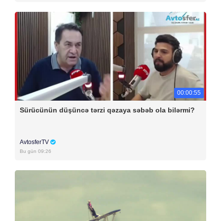
00:00:55
Sürücünün düşüncə tərzi qəzaya səbəb ola bilərmi?
AvtosferTV
Bu gün 09:26