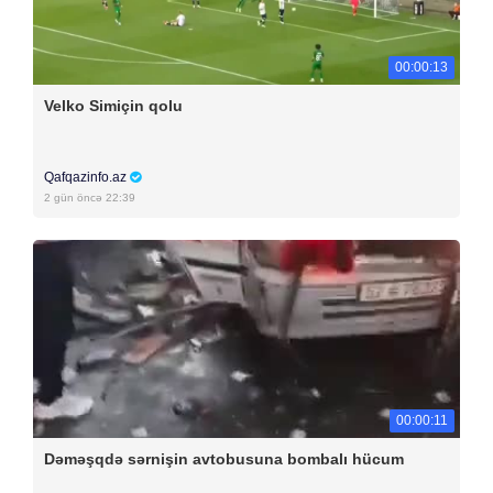
00:00:13
Velko Simiçin qolu
Qafqazinfo.az
2 gün öncə 22:39
00:00:11
Dəməşqdə sərnişin avtobusuna bombalı hücum