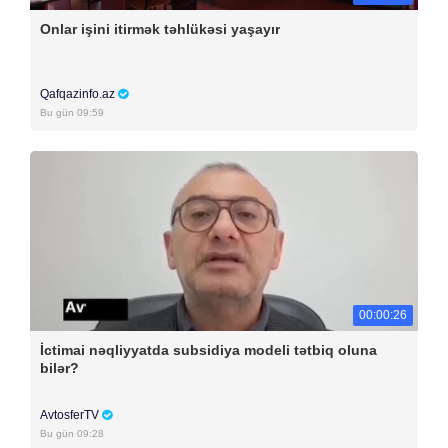
Onlar işini itirmək təhlükəsi yaşayır
Qafqazinfo.az
Bu gün 09:59
00:00:26
İctimai nəqliyyatda subsidiya modeli tətbiq oluna
bilər?
AvtosferTV
Bu gün 09:28