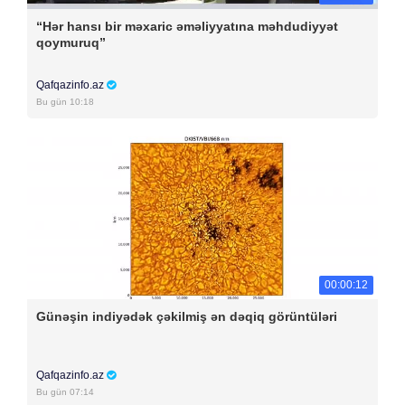
“Hər hansı bir məxaric əməliyyatına məhdudiyyət
qoymuruq”
Qafqazinfo.az
Bu gün 10:18
00:00:12
Günəşin indiyədək çəkilmiş ən dəqiq görüntüləri
Qafqazinfo.az
Bu gün 07:14