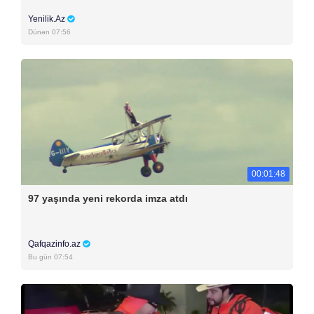
Yenilik.Az
Dünən 07:56
00:01:48
97 yaşında yeni rekorda imza atdı
Qafqazinfo.az
Bu gün 07:54