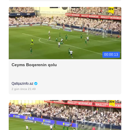
00:00:13
Ceyms Boqerenin qolu
Qafqazinfo.az
2 gün öncə 21:49