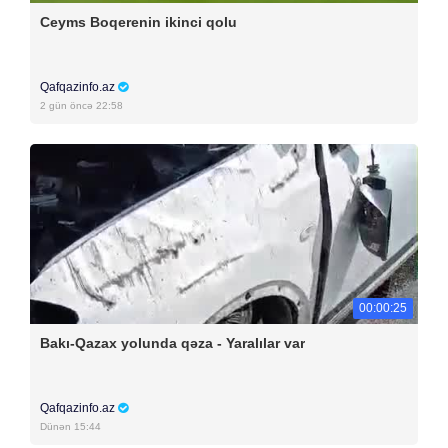
Ceyms Boqerenin ikinci qolu
Qafqazinfo.az
2 gün öncə 22:58
00:00:25
Bakı-Qazax yolunda qəza - Yaralılar var
Qafqazinfo.az
Dünən 15:44