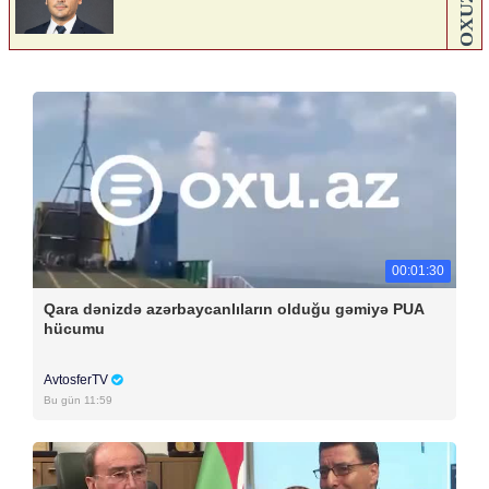
00:01:30
Qara dənizdə azərbaycanlıların olduğu gəmiyə PUA
hücumu
AvtosferTV
Bu gün 11:59