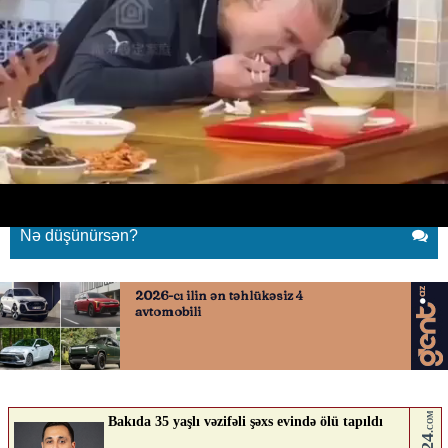
Güzgüdə əksini görüb diksindi
29.06.2026
0
YENI SABAH
ABUNƏ OL
Güzgüdə əksini görüb diksindi
Nə düşünürsən?