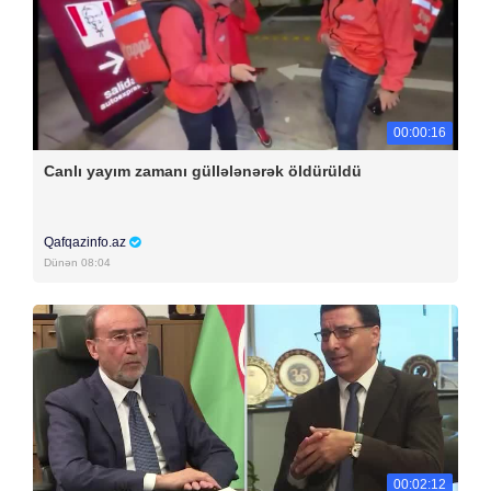
00:00:16
Canlı yayım zamanı güllələnərək öldürüldü
Qafqazinfo.az
Dünən 08:04
00:02:12