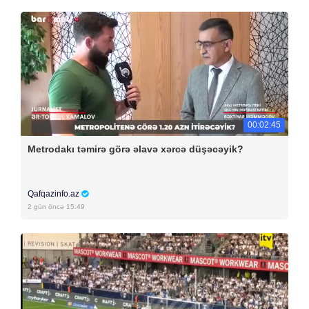
00:02:45
Metrodakı təmirə görə əlavə xərcə düşəcəyik?
Qafqazinfo.az
2 gün öncə 15:49