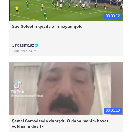
00:00:12
Stiv Solvetin qeydə alınmayan qolu
Qafqazinfo.az
2 gün öncə 23:06
00:01:10
Şəmsi Səmədzadə danışdı: O daha mənim həyat
yoldaşım deyil -