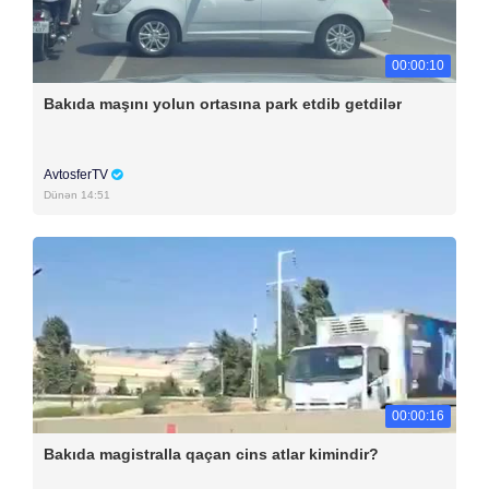
00:00:10
Bakıda maşını yolun ortasına park etdib getdilər
AvtosferTV
Dünən 14:51
00:00:16
Bakıda magistralla qaçan cins atlar kimindir?