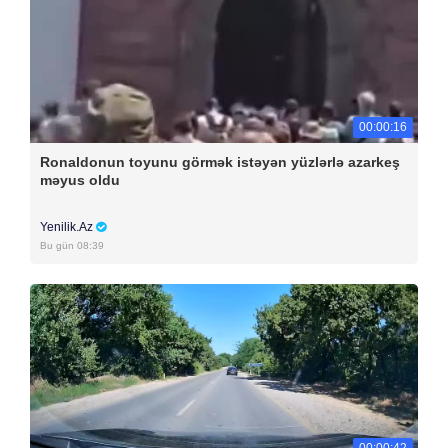
00:00:16
Ronaldonun toyunu görmək istəyən yüzlərlə azarkeş
məyus oldu
Yenilik.Az
Bu gün 08:39