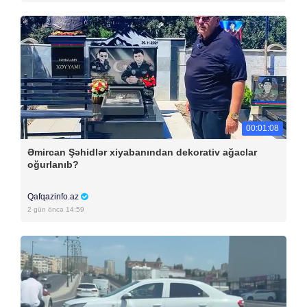
00:01:08
Əmircan Şəhidlər xiyabanından dekorativ ağaclar
oğurlanıb?
Qafqazinfo.az
2 gün öncə 14:59