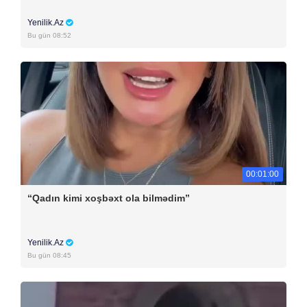
Yenilik.Az
Bu gün 08:52
00:01:00
“Qadın kimi xoşbəxt ola bilmədim”
Yenilik.Az
Bu gün 08:45