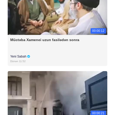
00:00:12
Müctəba Xamenei uzun fasilədən sonra
Yeni Sabah
Dünən 11:52
00:00:21