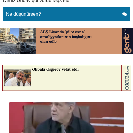
Deniz Undav qol vurub rəqs etdi
Nə düşünürsən?