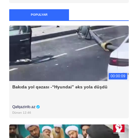
POPULYAR
00:00:09
Bakıda yol qəzası -“Hyundai” əks yola düşdü
Qafqazinfo.az
Dünən 12:46