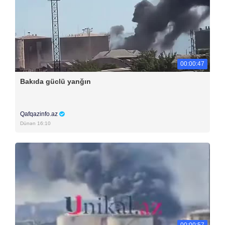
00:00:47
Bakıda güclü yanğın
Qafqazinfo.az
Dünən 16:10