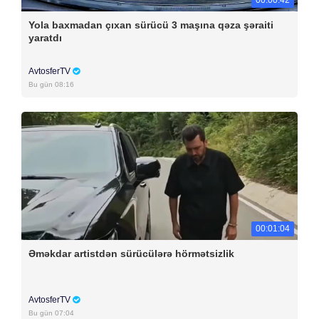
00:00:42
Yola baxmadan çıxan sürücü 3 maşına qəza şəraiti
yaratdı
AvtosferTV
Bu gün 08:16
00:01:04
Əməkdar artistdən sürücülərə hörmətsizlik
AvtosferTV
Bu gün 07:04