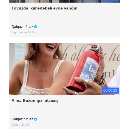
Tovuzda ikimərtəbəli evdə yanğın
Qafqazinfo.az
2 gün öncə 15:22
00:00:23
Alina Bozun qızı olacaq
Qafqazinfo.az
Dünən 21:09