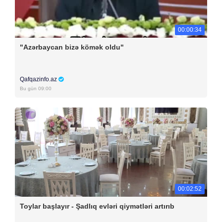
00:00:34
"Azərbaycan bizə kömək oldu"
Qafqazinfo.az
Bu gün 09:00
00:02:52
Toylar başlayır - Şadlıq evləri qiymətləri artırıb