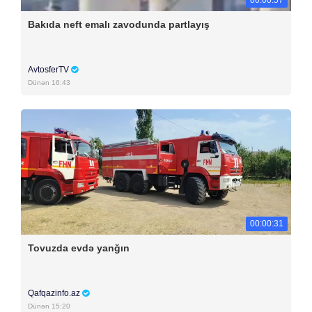
00:00:57
Bakıda neft emalı zavodunda partlayış
AvtosferTV
Dünən 16:43
00:00:31
Tovuzda evdə yanğın
Qafqazinfo.az
Dünən 15:20