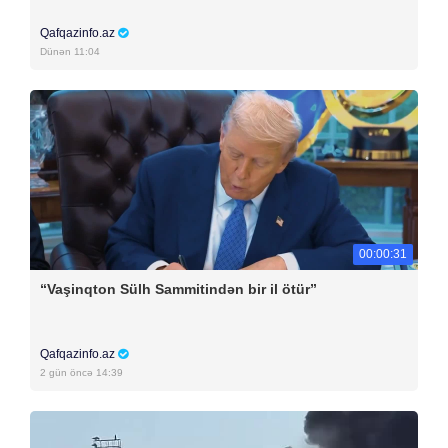
Qafqazinfo.az
Dünən 11:04
00:00:31
“Vaşinqton Sülh Sammitindən bir il ötür”
Qafqazinfo.az
2 gün öncə 14:39