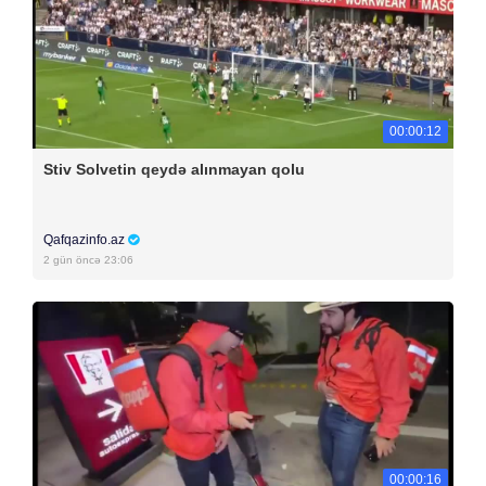
00:00:12
Stiv Solvetin qeydə alınmayan qolu
Qafqazinfo.az
2 gün öncə 23:06
00:00:16