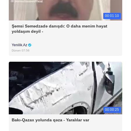
00:01:10
Şəmsi Səmədzadə danışdı: O daha mənim həyat
yoldaşım deyil -
Yenilik.Az
Dünən 07:56
00:00:25
Bakı-Qazax yolunda qəza - Yaralılar var