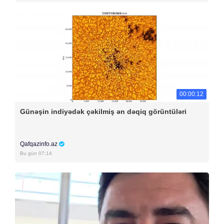
00:00:12
Günəşin indiyədək çəkilmiş ən dəqiq görüntüləri
Qafqazinfo.az
Bu gün 07:14