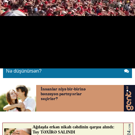
Avar çəkən norveçlilər
17.06.2026
0
YENI SABAH
ABUNƏ OL
Avar çəkən norveçlilər
Nə düşünürsən?