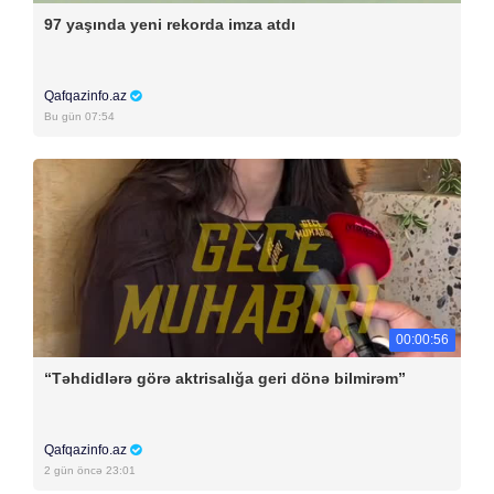
97 yaşında yeni rekorda imza atdı
Qafqazinfo.az
Bu gün 07:54
00:00:56
“Təhdidlərə görə aktrisalığa geri dönə bilmirəm”
Qafqazinfo.az
2 gün öncə 23:01