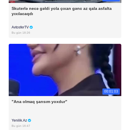
Skuterlə necə gəldi yola çıxan gənc az qala asfalta
yıxılacaqdı
AvtosferTV
Bu gün 18:26
00:01:03
"Ana olmaq şansım yoxdur"
Yenilik.Az
Bu gün 16:47