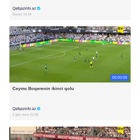
Qafqazinfo.az
Dünən 15:44
00:00:08
Ceyms Boqerenin ikinci qolu
Qafqazinfo.az
2 gün öncə 22:58