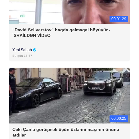
00:01:29
“David Seliverstov” haqda qalmaqal böyüyür -
İSRAİLDƏN VİDEO
Yeni Sabah
Bu gün 15:57
00:00:25
Ceki Çanla görüşmək üçün özlərini maşının önünə
atdılar