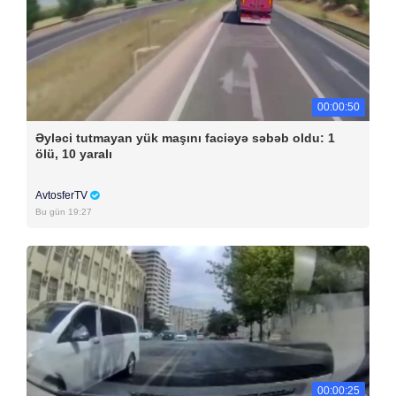
00:00:50
Əyləci tutmayan yük maşını faciəyə səbəb oldu: 1
ölü, 10 yaralı
AvtosferTV
Bu gün 19:27
00:00:25