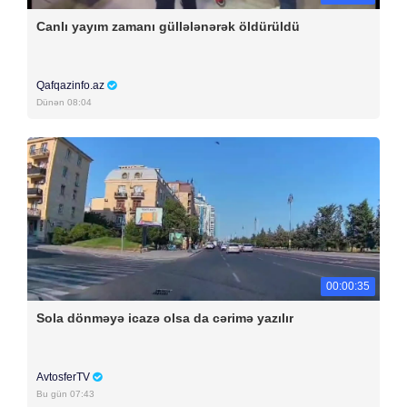
Canlı yayım zamanı güllələnərək öldürüldü
Qafqazinfo.az
Dünən 08:04
00:00:35
Sola dönməyə icazə olsa da cərimə yazılır
AvtosferTV
Bu gün 07:43