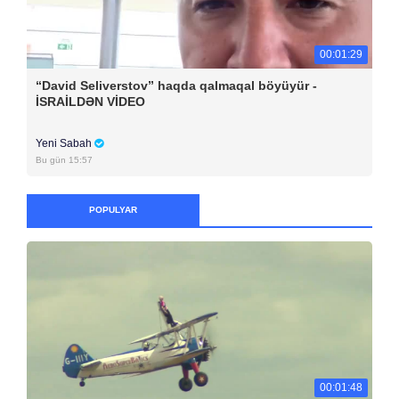
00:01:29
“David Seliverstov” haqda qalmaqal böyüyür -
İSRAİLDƏN VİDEO
Yeni Sabah
Bu gün 15:57
POPULYAR
00:01:48