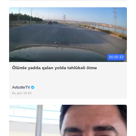
00:00:33
Ölümlə yadda qalan yolda təhlükəli ötmə
AvtosferTV
Bu gün 16:45