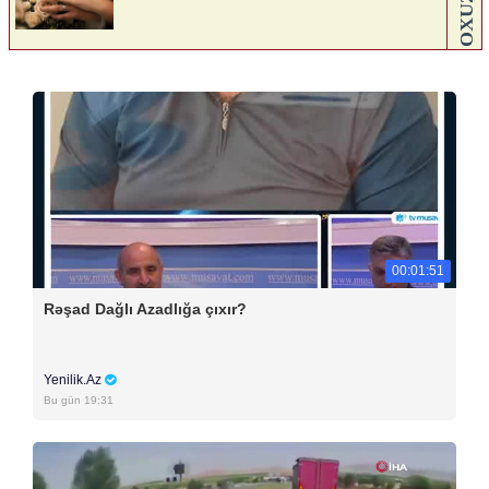
00:01:51
Rəşad Dağlı Azadlığa çıxır?
Yenilik.Az
Bu gün 19:31