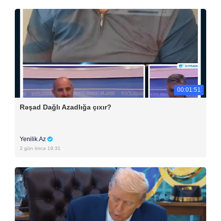
00:01:51
Rəşad Dağlı Azadlığa çıxır?
Yenilik.Az
2 gün öncə 19:31