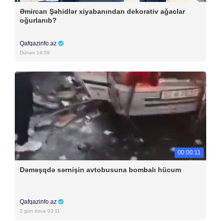
Əmircan Şəhidlər xiyabanından dekorativ ağaclar
oğurlanıb?
Qafqazinfo.az
Dünən 14:59
00:00:11
Dəməşqdə sərnişin avtobusuna bombalı hücum
Qafqazinfo.az
2 gün öncə 03:11