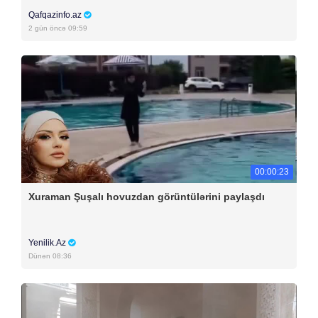
Qafqazinfo.az
2 gün öncə 09:59
00:00:23
Xuraman Şuşalı hovuzdan görüntülərini paylaşdı
Yenilik.Az
Dünən 08:36