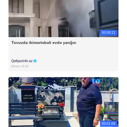
00:00:21
Tovuzda ikimərtəbəli evdə yanğın
Qafqazinfo.az
Dünən 15:22
00:01:08