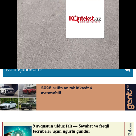
Xırdalanda küçə itləri qadına
hücum etdi
05.05.2026
0
KONTEKST.AZ
ABUNƏ OL
Nə düşünürsən?