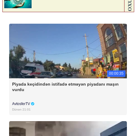
00:00:35
Piyada keçidindən istifadə etməyən piyadanı maşın
vurdu
AvtosferTV
Dünən 21:01