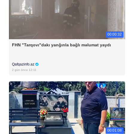
00:00:32
FHN "Tarqovı"dakı yanğınla bağlı məlumat yaydı
Qafqazinfo.az
2 gün öncə 12:11
00:01:08