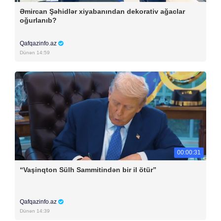
Əmircan Şəhidlər xiyabanından dekorativ ağaclar
oğurlanıb?
Qafqazinfo.az
Dünən 14:59
00:00:31
“Vaşinqton Sülh Sammitindən bir il ötür”
Qafqazinfo.az
Dünən 14:39