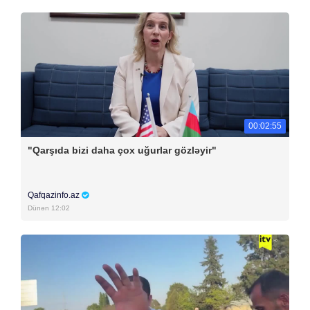
00:02:55
"Qarşıda bizi daha çox uğurlar gözləyir"
Qafqazinfo.az
Dünən 12:02