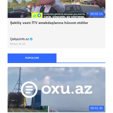
00:02:14
Şəkiliş vaxtı İTV əməkdaşlarına hücum etdilər
Qafqazinfo.az
Dünən 11:10
POPULYAR
00:01:30