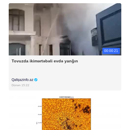
00:00:21
Tovuzda ikimərtəbəli evdə yanğın
Qafqazinfo.az
Dünən 15:22