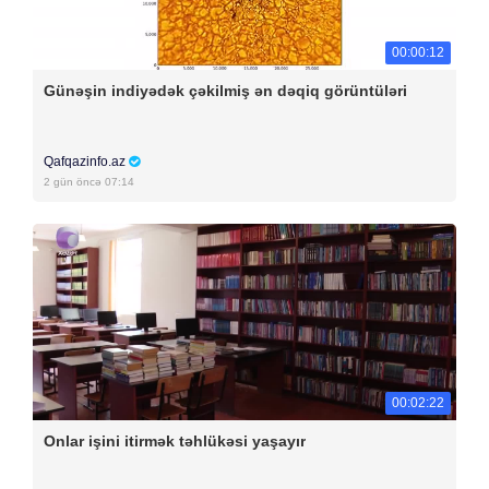
00:00:12
Günəşin indiyədək çəkilmiş ən dəqiq görüntüləri
Qafqazinfo.az
2 gün öncə 07:14
00:02:22
Onlar işini itirmək təhlükəsi yaşayır