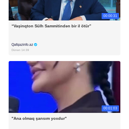
00:00:31
“Vaşinqton Sülh Sammitindən bir il ötür”
Qafqazinfo.az
Dünən 14:39
00:01:03
"Ana olmaq şansım yoxdur"