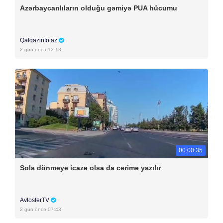
Azərbaycanlıların olduğu gəmiyə PUA hücumu
Qafqazinfo.az
2 gün öncə 12:18
00:00:35
Sola dönməyə icazə olsa da cərimə yazılır
AvtosferTV
2 gün öncə 07:43