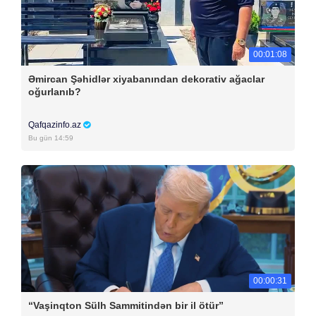
00:01:08
Əmircan Şəhidlər xiyabanından dekorativ ağaclar
oğurlanıb?
Qafqazinfo.az
Bu gün 14:59
00:00:31
“Vaşinqton Sülh Sammitindən bir il ötür”