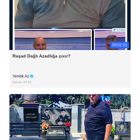
00:01:51
Rəşad Dağlı Azadlığa çıxır?
Yenilik.Az
Dünən 19:31