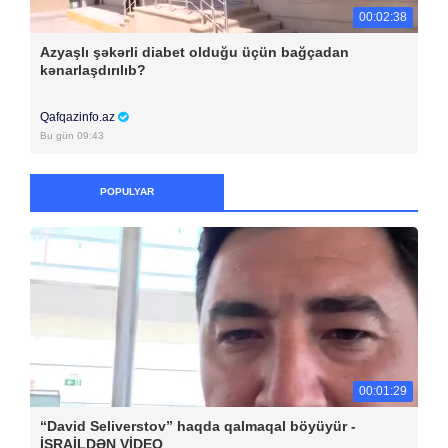
00:02:38
Azyaşlı şəkərli diabet olduğu üçün bağçadan
kənarlaşdırılıb?
Qafqazinfo.az
Bu gün 09:43
POPULYAR
00:01:29
“David Seliverstov” haqda qalmaqal böyüyür -
İSRAİLDƏN VİDEO