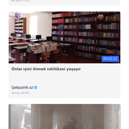
Bu gün 15:22
00:02:22
Onlar işini itirmək təhlükəsi yaşayır
Qafqazinfo.az
Dünən 09:59