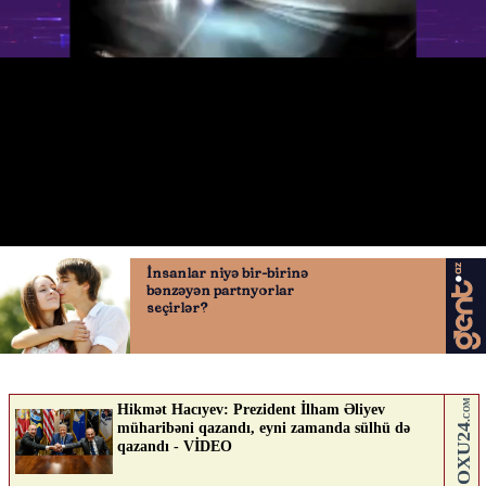
Təmirə bağlanan yolda qəza
25.04.2026
0
AVTOSFERTV
ABUNƏ OL
Nə düşünürsən?