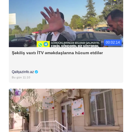
00:02:14
Şəkiliş vaxtı İTV əməkdaşlarına hücum etdilər
Qafqazinfo.az
Bu gün 11:10