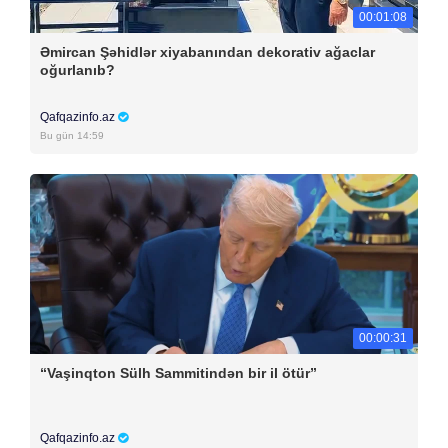
00:01:08
Əmircan Şəhidlər xiyabanından dekorativ ağaclar
oğurlanıb?
Qafqazinfo.az
Bu gün 14:59
00:00:31
“Vaşinqton Sülh Sammitindən bir il ötür”
Qafqazinfo.az