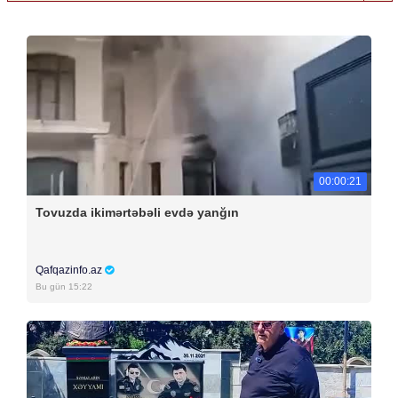
00:00:21
Tovuzda ikimərtəbəli evdə yanğın
Qafqazinfo.az
Bu gün 15:22