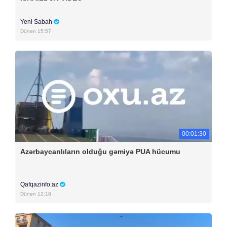
Yeni Sabah
Dünən 15:57
00:01:30
Azərbaycanlıların olduğu gəmiyə PUA hücumu
Qafqazinfo.az
Dünən 12:18