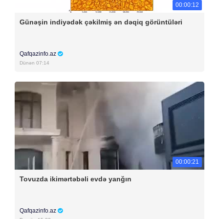
00:00:12
Günəşin indiyədək çəkilmiş ən dəqiq görüntüləri
Qafqazinfo.az
Dünən 07:14
00:00:21
Tovuzda ikimərtəbəli evdə yanğın
Qafqazinfo.az