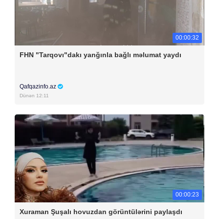
00:00:32
FHN "Tarqovı"dakı yanğınla bağlı məlumat yaydı
Qafqazinfo.az
Dünən 12:11
00:00:23
Xuraman Şuşalı hovuzdan görüntülərini paylaşdı