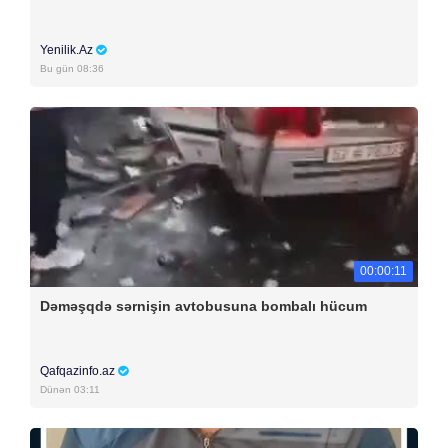
Yenilik.Az
Bu gün 08:36
00:00:11
Dəməşqdə sərnişin avtobusuna bombalı hücum
Qafqazinfo.az
Dünən 03:11