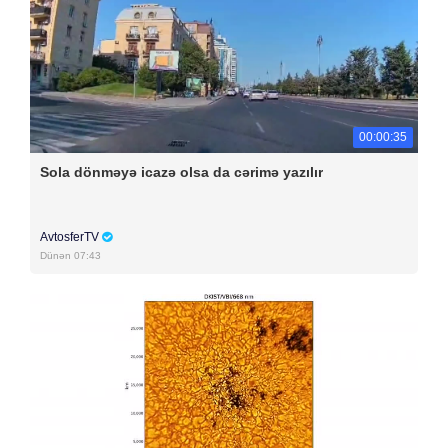
00:00:35
Sola dönməyə icazə olsa da cərimə yazılır
AvtosferTV
Dünən 07:43