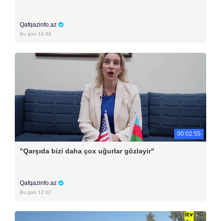
Qafqazinfo.az
Bu gün 14:39
00:02:55
"Qarşıda bizi daha çox uğurlar gözləyir"
Qafqazinfo.az
Bu gün 12:02