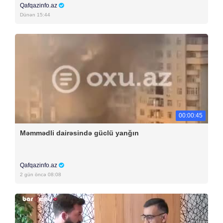
Qafqazinfo.az
Dünən 15:44
00:00:45
Məmmədli dairəsində güclü yanğın
Qafqazinfo.az
2 gün öncə 08:08