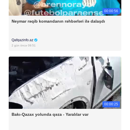
00:00:56
Neymar rəqib komandanın rəhbərləri ilə dalaşdı
Qafqazinfo.az
2 gün öncə 09:51
00:00:25
Bakı-Qazax yolunda qəza - Yaralılar var