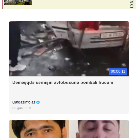
00:00:11
Dəməşqdə sərnişin avtobusuna bombalı hücum
Qafqazinfo.az
Bu gün 03:11