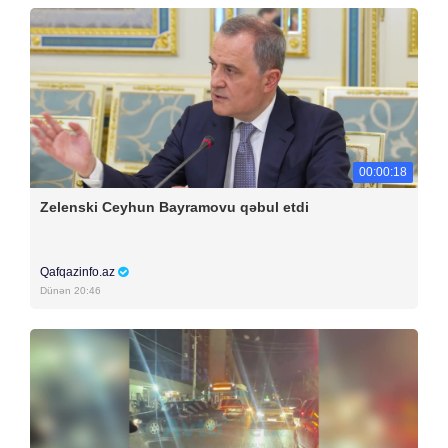
00:00:18
Zelenski Ceyhun Bayramovu qəbul etdi
Qafqazinfo.az
Dünən 20:46