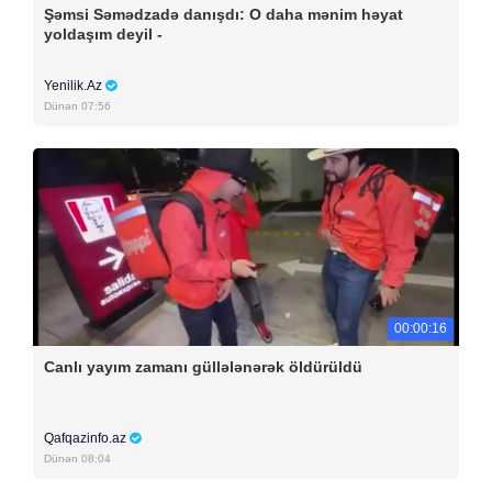
Şəmsi Səmədzadə danışdı: O daha mənim həyat
yoldaşım deyil -
Yenilik.Az
Dünən 07:56
00:00:16
Canlı yayım zamanı güllələnərək öldürüldü
Qafqazinfo.az
Dünən 08:04