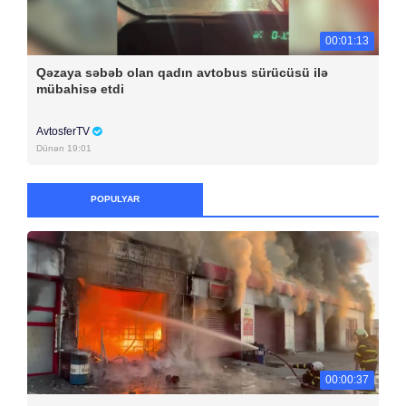
00:01:13
Qəzaya səbəb olan qadın avtobus sürücüsü ilə
mübahisə etdi
AvtosferTV
Dünən 19:01
POPULYAR
00:00:37