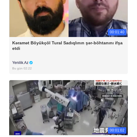
00:01:40
Kəramət Böyükçöl Tural Sadıqlının şər-böhtanını ifşa
etdi
Yenilik.Az
Bu gün 02:22
00:01:02