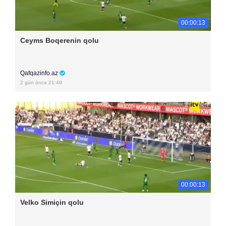
00:00:13
Ceyms Boqerenin qolu
Qafqazinfo.az
2 gün öncə 21:49
00:00:13
Velko Simiçin qolu