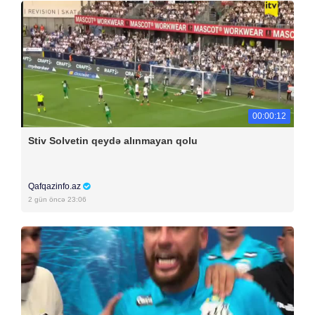
00:00:12
Stiv Solvetin qeydə alınmayan qolu
Qafqazinfo.az
2 gün öncə 23:06