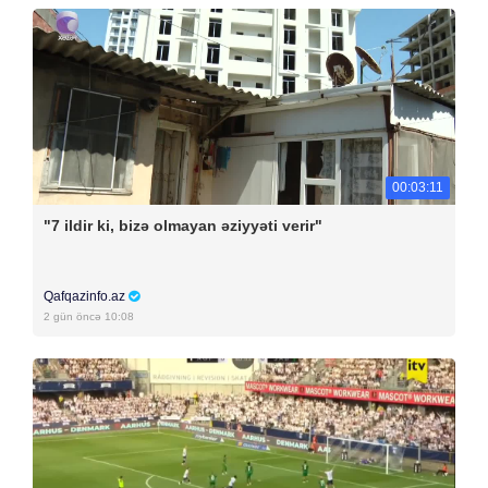
00:03:11
"7 ildir ki, bizə olmayan əziyyəti verir"
Qafqazinfo.az
2 gün öncə 10:08