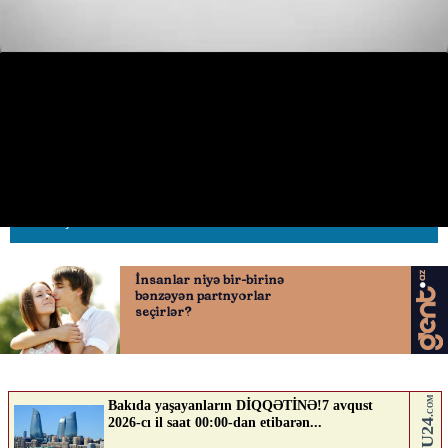
Sürücü tuneldən əks istiqamətdə
çıxdı
19.06.2026
0
AVTOSFERTV
ABUNƏ OL
Nə düşünürsən?