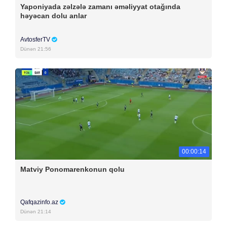
Yaponiyada zəlzələ zamanı əməliyyat otağında
həyəcan dolu anlar
AvtosferTV
Dünən 21:56
00:00:14
Matviy Ponomarenkonun qolu
Qafqazinfo.az
Dünən 21:14