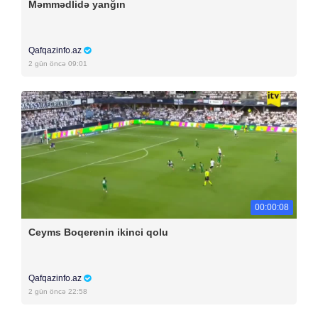
Məmmədlidə yanğın
Qafqazinfo.az
2 gün öncə 09:01
00:00:08
Ceyms Boqerenin ikinci qolu
Qafqazinfo.az
2 gün öncə 22:58