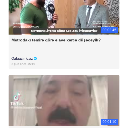
00:02:45
Metrodakı təmirə görə əlavə xərcə düşəcəyik?
Qafqazinfo.az
2 gün öncə 15:49
00:01:10