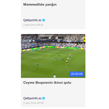
Məmmədlidə yanğın
Qafqazinfo.az
2 gün öncə 09:01
00:00:08
Ceyms Boqerenin ikinci qolu
Qafqazinfo.az
2 gün öncə 22:58