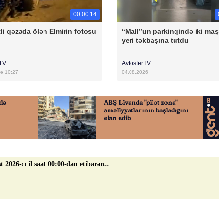
00:00:14
li qəzada ölən Elmirin fotosu
“Mall”un parkinqində iki maş
yeri təkbaşına tutdu
rTV
AvtosferTV
cə 10:27
04.08.2026