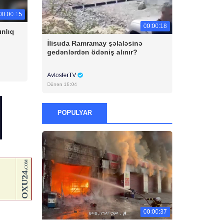
00:00:15
00:00:18
ınlıq
İlisuda Ramramay şəlaləsinə
gedənlərdən ödəniş alınır?
AvtosferTV
Dünən 18:04
POPULYAR
00:00:37