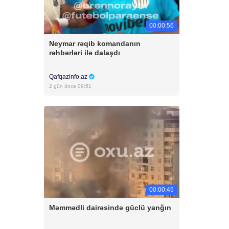
00:00:56
Neymar rəqib komandanın
rəhbərləri ilə dalaşdı
Qafqazinfo.az
2 gün öncə 09:51
00:00:45
Məmmədli dairəsində güclü yanğın