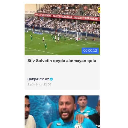
00:00:12
Stiv Solvetin qeydə alınmayan qolu
Qafqazinfo.az
2 gün öncə 23:06