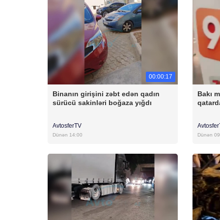
00:00:17
Binanın girişini zəbt edən qadın
Bakı m
sürücü sakinləri boğaza yığdı
qatar
AvtosferTV
Avtosfe
Dünən 14:00
Dünən 09