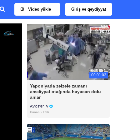
Video yüklə
Giriş və qeydiyyat
00:01:02
Yaponiyada zəlzələ zamanı
əməliyyat otağında həyəcan dolu
anlar
AvtosferTV
Dünən 21:56