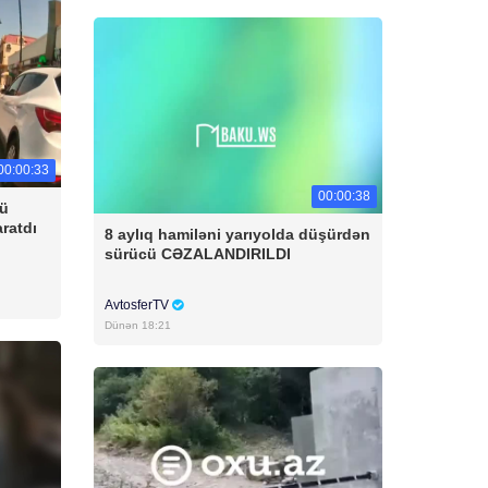
00:00:33
00:00:38
cü
aratdı
8 aylıq hamiləni yarıyolda düşürdən
sürücü CƏZALANDIRILDI
AvtosferTV
Dünən 18:21