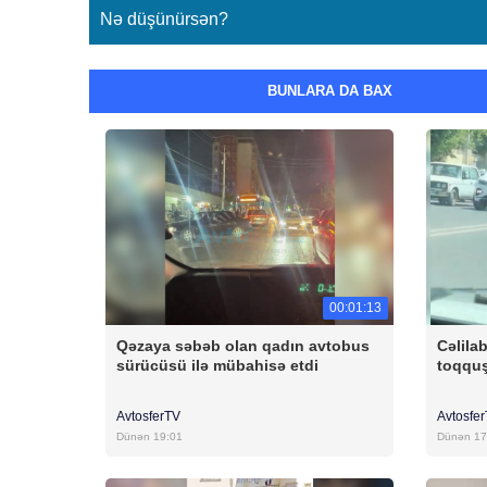
Nə düşünürsən?
BUNLARA DA BAX
00:01:13
Qəzaya səbəb olan qadın avtobus
Cəlila
sürücüsü ilə mübahisə etdi
toqqu
AvtosferTV
Avtosfe
Dünən 19:01
Dünən 17