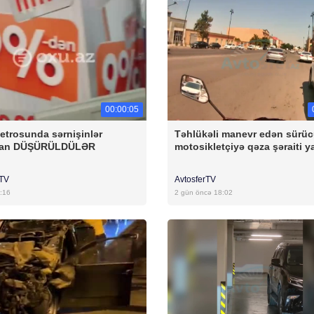
00:00:05
etrosunda sərnişinlər
Təhlükəli manevr edən sürü
dan DÜŞÜRÜLDÜLƏR
motosikletçiyə qəza şəraiti y
rTV
AvtosferTV
:16
2 gün öncə 18:02