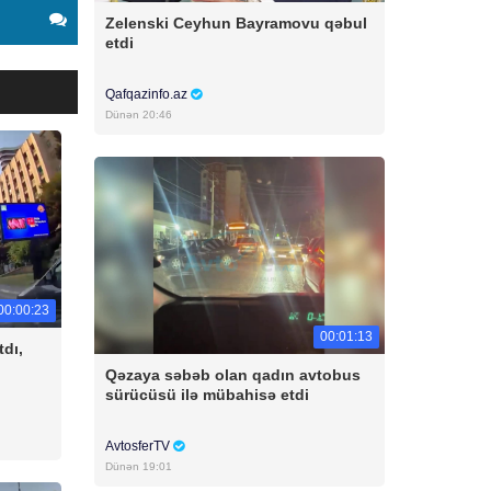
Zelenski Ceyhun Bayramovu qəbul
etdi
Qafqazinfo.az
Dünən 20:46
00:00:23
00:01:13
tdı,
Qəzaya səbəb olan qadın avtobus
sürücüsü ilə mübahisə etdi
AvtosferTV
Dünən 19:01