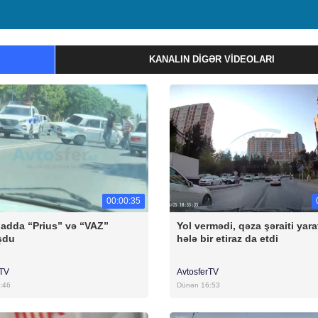
KANALIN DIGƏR VIDEOLARI
00:00:35
badda “Prius” və “VAZ”
Yol vermədi, qəza şəraiti yara
şdu
hələ bir etiraz da etdi
rTV
AvtosferTV
:46
Dünən 16:53