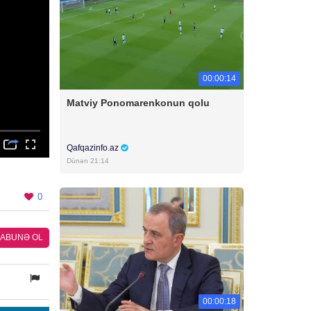
00:00:14
Matviy Ponomarenkonun qolu
Qafqazinfo.az
Dünən 21:14
0
ABUNƏ OL
00:00:18