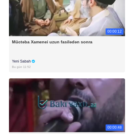
00:00:12
Müctəba Xamenei uzun fasilədən sonra
Yeni Sabah
Bu gün 11:52
00:00:48