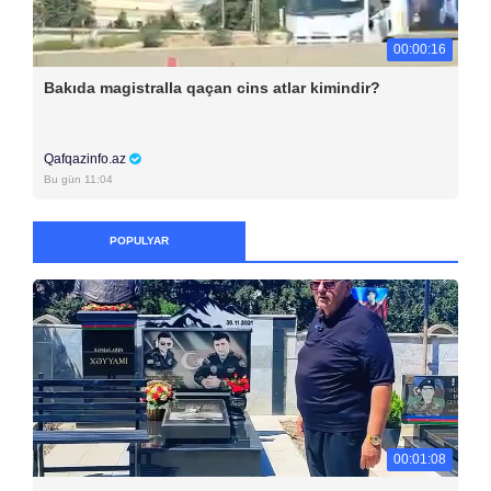
00:00:16
Bakıda magistralla qaçan cins atlar kimindir?
Qafqazinfo.az
Bu gün 11:04
POPULYAR
00:01:08