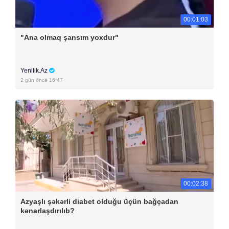
00:01:03
"Ana olmaq şansım yoxdur"
Yenilik.Az
2 gün öncə 16:47
00:02:38
Azyaşlı şəkərli diabet olduğu üçün bağçadan
kənarlaşdırılıb?