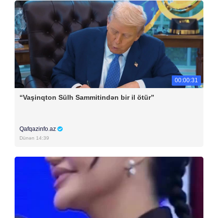
00:00:31
“Vaşinqton Sülh Sammitindən bir il ötür”
Qafqazinfo.az
Dünən 14:39