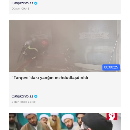
Qafqazinfo.az
Dünən 09:43
00:00:25
“Tarqovı”dakı yanğın məhdudlaşdırıldı
Qafqazinfo.az
2 gün öncə 13:45