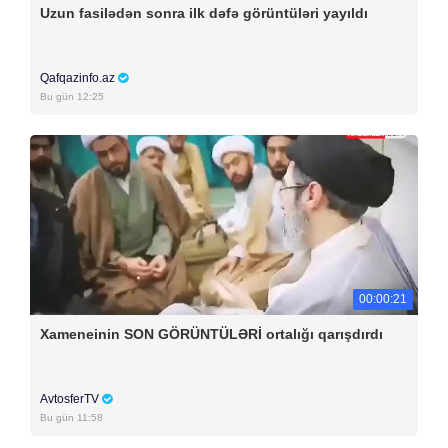
Uzun fasilədən sonra ilk dəfə görüntüləri yayıldı
Qafqazinfo.az
Bu gün 12:25
00:00:21
Xameneinin SON GÖRÜNTÜLƏRİ ortalığı qarışdırdı
AvtosferTV
Bu gün 11:58