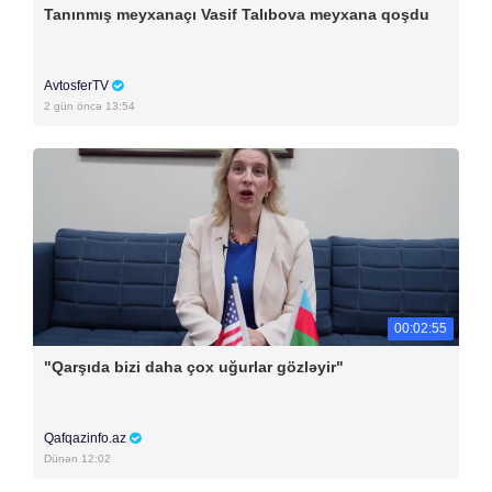
Tanınmış meyxanaçı Vasif Talıbova meyxana qoşdu
AvtosferTV
2 gün öncə 13:54
00:02:55
"Qarşıda bizi daha çox uğurlar gözləyir"
Qafqazinfo.az
Dünən 12:02