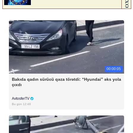
00:00:05
Bakıda qadın sürücü qəza törətdi: “Hyundai” əks yola
çıxdı
AvtosferTV
Bu gün 12:48