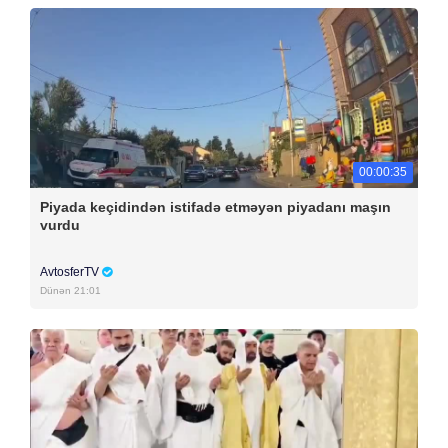
00:00:35
Piyada keçidindən istifadə etməyən piyadanı maşın
vurdu
AvtosferTV
Dünən 21:01