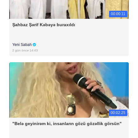
00:00:11
Şahbaz Şərif Kəbəyə buraxıldı
Yeni Sabah
2 gün öncə 14:43
00:02:25
"Belə geyinirəm ki, insanların gözü gözəllik görsün"