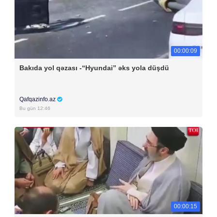
00:00:09
Bakıda yol qəzası -“Hyundai” əks yola düşdü
Qafqazinfo.az
Bu gün 12:46
00:00:15