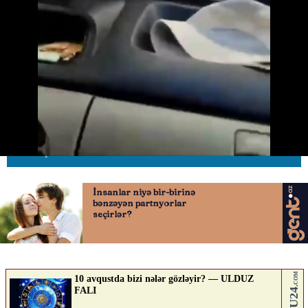
Səfərbərlikdən qaçan sürücü
avtomobili qadın polis
25.05.2026
0
AVTOSFERTV
ABUNƏ OL
Nə düşünürsən?