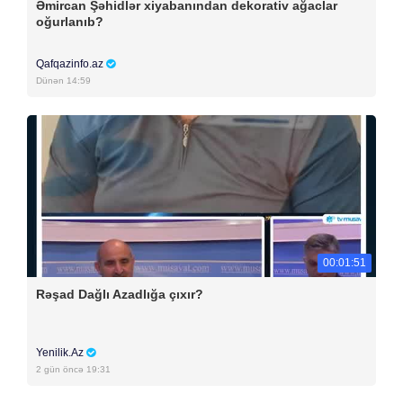
Əmircan Şəhidlər xiyabanından dekorativ ağaclar
oğurlanıb?
Qafqazinfo.az
Dünən 14:59
00:01:51
Rəşad Dağlı Azadlığa çıxır?
Yenilik.Az
2 gün öncə 19:31