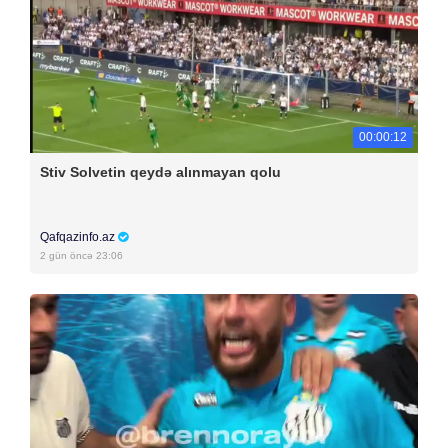
00:00:12
Stiv Solvetin qeydə alınmayan qolu
Qafqazinfo.az
2 gün öncə 23:06