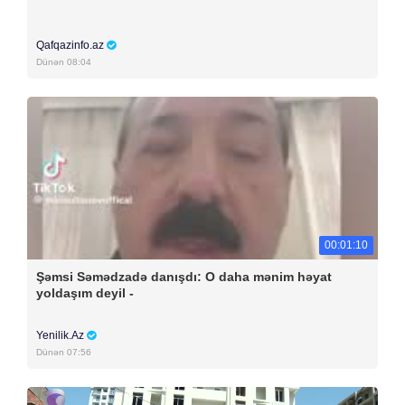
Qafqazinfo.az
Dünən 08:04
00:01:10
Şəmsi Səmədzadə danışdı: O daha mənim həyat
yoldaşım deyil -
Yenilik.Az
Dünən 07:56