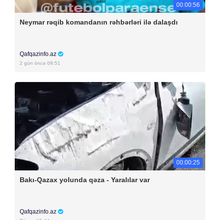
00:00:56
Neymar rəqib komandanın rəhbərləri ilə dalaşdı
Qafqazinfo.az
2 gün öncə 09:51
00:00:25
Bakı-Qazax yolunda qəza - Yaralılar var
Qafqazinfo.az