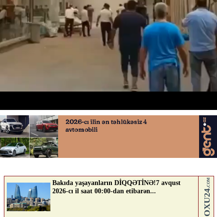
“Sədərək”də yanğın təhlükəsi
15.06.2026
0
AVTOSFERTV
ABUNƏ OL
Nə düşünürsən?