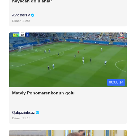
həyəcan dolu anlar
AvtosferTV
Dünən 21:56
00:00:14
Matviy Ponomarenkonun qolu
Qafqazinfo.az
Dünən 21:14