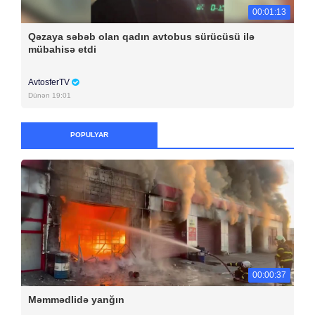
00:01:13
Qəzaya səbəb olan qadın avtobus sürücüsü ilə
mübahisə etdi
AvtosferTV
Dünən 19:01
POPULYAR
00:00:37
Məmmədlidə yanğın