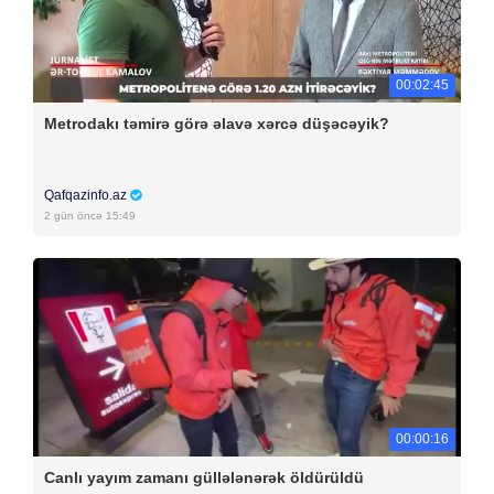
00:02:45
Metrodakı təmirə görə əlavə xərcə düşəcəyik?
Qafqazinfo.az
2 gün öncə 15:49
00:00:16
Canlı yayım zamanı güllələnərək öldürüldü