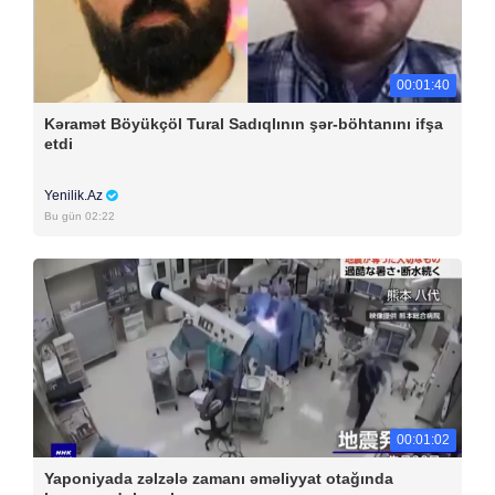
00:01:40
Kəramət Böyükçöl Tural Sadıqlının şər-böhtanını ifşa
etdi
Yenilik.Az
Bu gün 02:22
00:01:02
Yaponiyada zəlzələ zamanı əməliyyat otağında