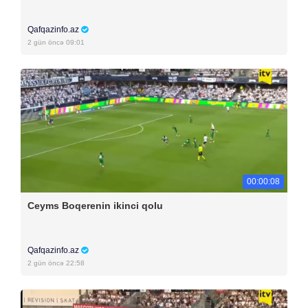
Qafqazinfo.az
2 gün öncə 09:01
00:00:08
Ceyms Boqerenin ikinci qolu
Qafqazinfo.az
2 gün öncə 22:58