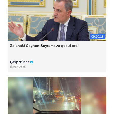
00:00:18
Zelenski Ceyhun Bayramovu qəbul etdi
Qafqazinfo.az
Dünən 20:46