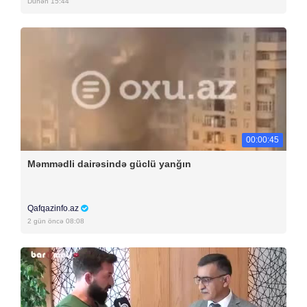
Dünən 15:44
00:00:45
Məmmədli dairəsində güclü yanğın
Qafqazinfo.az
2 gün öncə 08:08