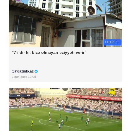
00:03:11
"7 ildir ki, bizə olmayan əziyyəti verir"
Qafqazinfo.az
2 gün öncə 10:08