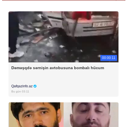
00:00:11
Dəməşqdə sərnişin avtobusuna bombalı hücum
Qafqazinfo.az
Bu gün 03:11