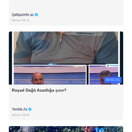
Qafqazinfo.az
Dünən 03:11
00:01:51
Rəşad Dağlı Azadlığa çıxır?
Yenilik.Az
Dünən 19:31