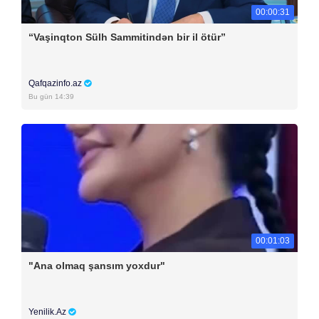
00:00:31
“Vaşinqton Sülh Sammitindən bir il ötür”
Qafqazinfo.az
Bu gün 14:39
00:01:03
"Ana olmaq şansım yoxdur"
Yenilik.Az