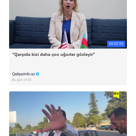
00:02:55
"Qarşıda bizi daha çox uğurlar gözləyir"
Qafqazinfo.az
Bu gün 12:02