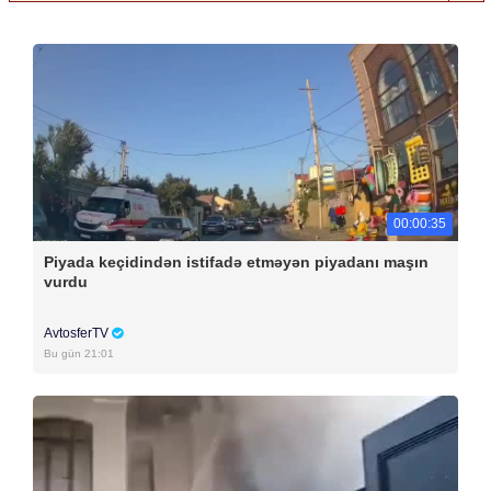
00:00:35
Piyada keçidindən istifadə etməyən piyadanı maşın
vurdu
AvtosferTV
Bu gün 21:01