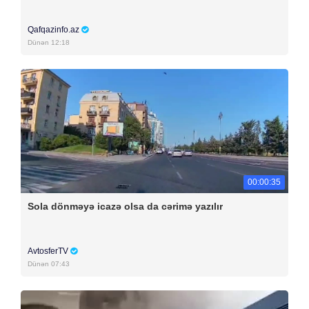
Qafqazinfo.az
Dünən 12:18
00:00:35
Sola dönməyə icazə olsa da cərimə yazılır
AvtosferTV
Dünən 07:43