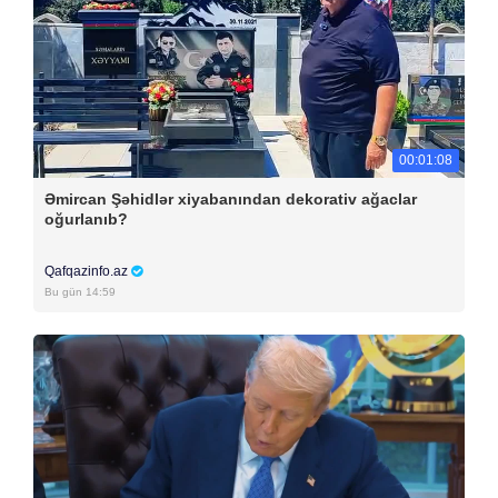
00:01:08
Əmircan Şəhidlər xiyabanından dekorativ ağaclar
oğurlanıb?
Qafqazinfo.az
Bu gün 14:59