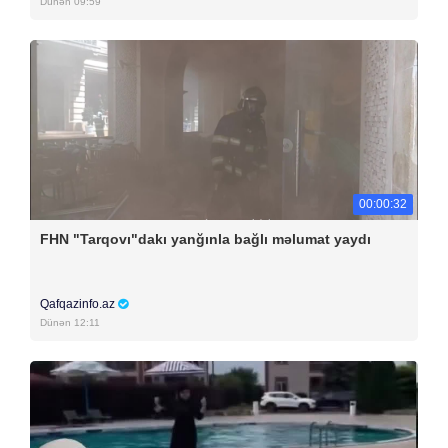
Dünən 09:59
00:00:32
FHN "Tarqovı"dakı yanğınla bağlı məlumat yaydı
Qafqazinfo.az
Dünən 12:11