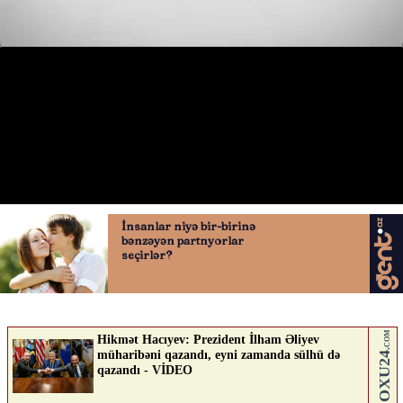
Hövsanda təhlükəli “şou”
05.06.2026
0
AVTOSFERTV
ABUNƏ OL
Nə düşünürsən?