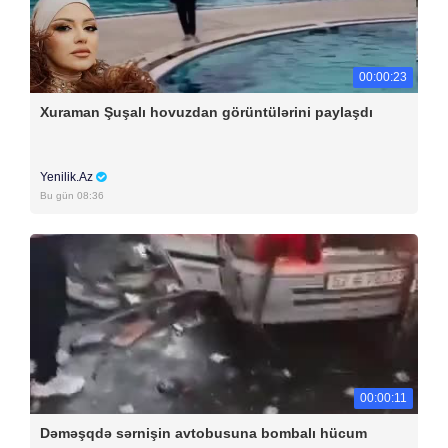
00:00:23
Xuraman Şuşalı hovuzdan görüntülərini paylaşdı
Yenilik.Az
Bu gün 08:36
00:00:11
Dəməşqdə sərnişin avtobusuna bombalı hücum