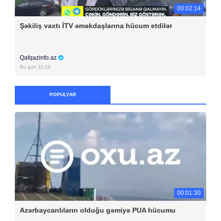
00:02:14
Şəkiliş vaxtı İTV əməkdaşlarına hücum etdilər
Qafqazinfo.az
Bu gün 11:10
POPULYAR
00:01:30
Azərbaycanlıların olduğu gəmiyə PUA hücumu