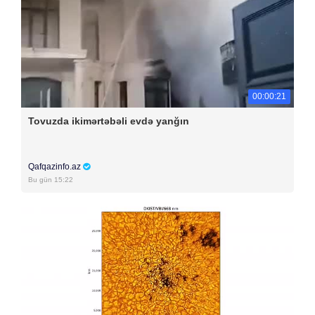
00:00:21
Tovuzda ikimərtəbəli evdə yanğın
Qafqazinfo.az
Bu gün 15:22