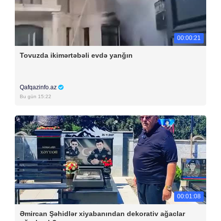
00:00:21
Tovuzda ikimərtəbəli evdə yanğın
Qafqazinfo.az
Bu gün 15:22
00:01:08
Əmircan Şəhidlər xiyabanından dekorativ ağaclar