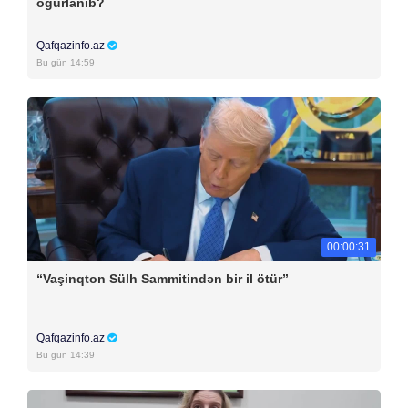
oğurlanıb?
Qafqazinfo.az
Bu gün 14:59
00:00:31
“Vaşinqton Sülh Sammitindən bir il ötür”
Qafqazinfo.az
Bu gün 14:39