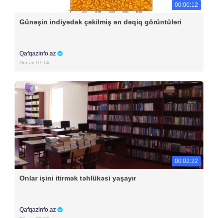
00:00:12
Günəşin indiyədək çəkilmiş ən dəqiq görüntüləri
Qafqazinfo.az
Dünən 07:14
00:02:22
Onlar işini itirmək təhlükəsi yaşayır
Qafqazinfo.az