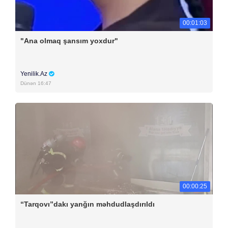
00:01:03
"Ana olmaq şansım yoxdur"
Yenilik.Az
Dünən 16:47
00:00:25
“Tarqovı”dakı yanğın məhdudlaşdırıldı