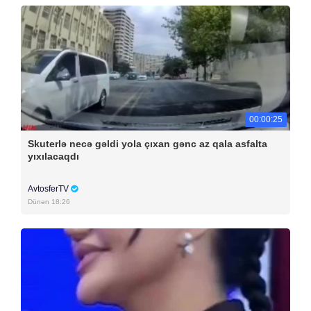
00:00:25
Skuterlə necə gəldi yola çıxan gənc az qala asfalta
yıxılacaqdı
AvtosferTV
Dünən 18:26