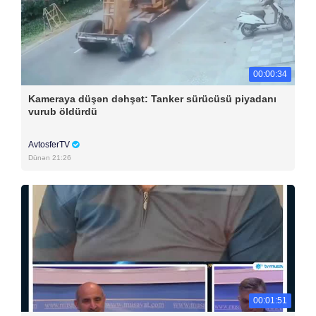
00:00:34
Kameraya düşən dəhşət: Tanker sürücüsü piyadanı
vurub öldürdü
AvtosferTV
Dünən 21:26
00:01:51