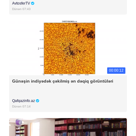
AvtosferTV
Dünən 07:43
00:00:12
Günəşin indiyədək çəkilmiş ən dəqiq görüntüləri
Qafqazinfo.az
Dünən 07:14