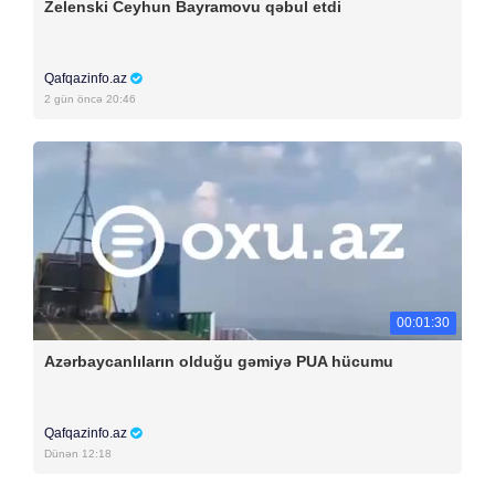
Zelenski Ceyhun Bayramovu qəbul etdi
Qafqazinfo.az
2 gün öncə 20:46
00:01:30
Azərbaycanlıların olduğu gəmiyə PUA hücumu
Qafqazinfo.az
Dünən 12:18