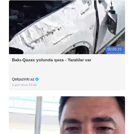
00:00:25
Bakı-Qazax yolunda qəza - Yaralılar var
Qafqazinfo.az
2 gün öncə 15:44