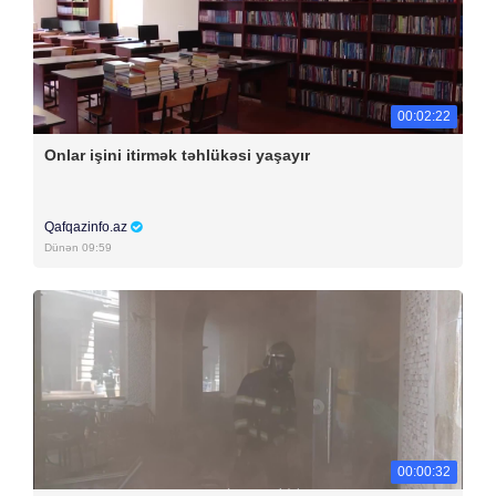
00:02:22
Onlar işini itirmək təhlükəsi yaşayır
Qafqazinfo.az
Dünən 09:59
00:00:32