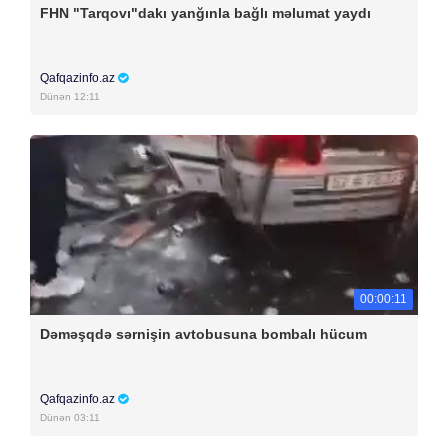
FHN "Tarqovı"dakı yanğınla bağlı məlumat yaydı
Qafqazinfo.az
Dünən 12:11
00:00:11
Dəməşqdə sərnişin avtobusuna bombalı hücum
Qafqazinfo.az
Dünən 03:11