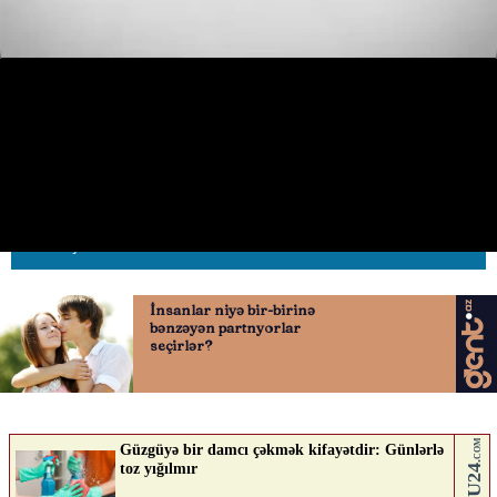
Bu ərazidə avtobus zolağı
taksilərin dayanacağına çevrilib
18.05.2026
0
AVTOSFERTV
ABUNƏ OL
Nə düşünürsən?