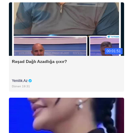
00:01:51
Rəşad Dağlı Azadlığa çıxır?
Yenilik.Az
Dünən 19:31