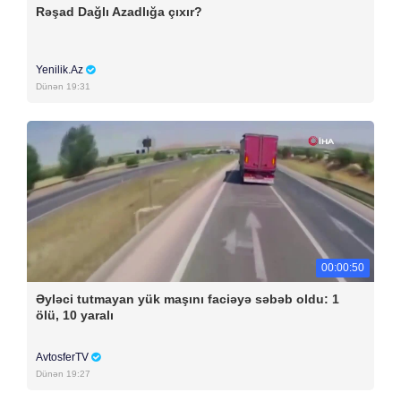
Rəşad Dağlı Azadlığa çıxır?
Yenilik.Az
Dünən 19:31
00:00:50
Əyləci tutmayan yük maşını faciəyə səbəb oldu: 1
ölü, 10 yaralı
AvtosferTV
Dünən 19:27