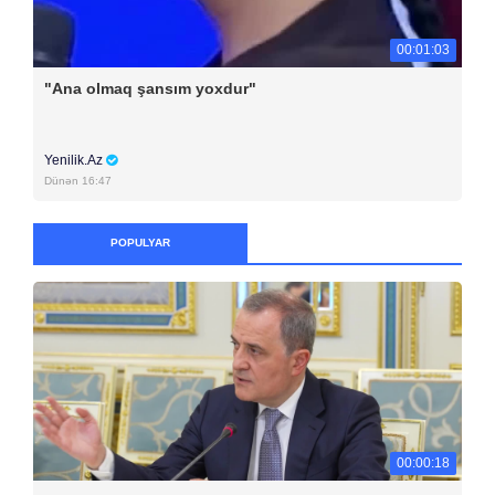
00:01:03
"Ana olmaq şansım yoxdur"
Yenilik.Az
Dünən 16:47
POPULYAR
00:00:18