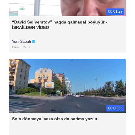
00:01:29
“David Seliverstov” haqda qalmaqal böyüyür -
İSRAİLDƏN VİDEO
Yeni Sabah
Dünən 15:57
00:00:35
Sola dönməyə icazə olsa da cərimə yazılır