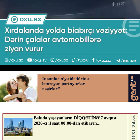
biabırçı vəziyyət olan yol
09.05.2026
0
AVTOSFERTV
ABUNƏ OL
Nə düşünürsən?