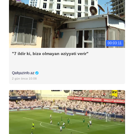
00:03:11
"7 ildir ki, bizə olmayan əziyyəti verir"
Qafqazinfo.az
2 gün öncə 10:08