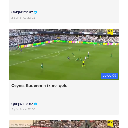
Qafqazinfo.az
2 gün öncə 23:01
00:00:08
Ceyms Boqerenin ikinci qolu
Qafqazinfo.az
2 gün öncə 22:58