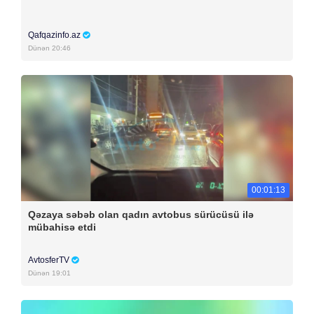
Qafqazinfo.az
Dünən 20:46
00:01:13
Qəzaya səbəb olan qadın avtobus sürücüsü ilə
mübahisə etdi
AvtosferTV
Dünən 19:01