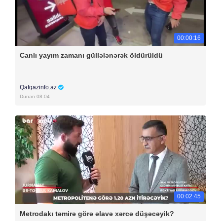
00:00:16
Canlı yayım zamanı güllələnərək öldürüldü
Qafqazinfo.az
Dünən 08:04
00:02:45
Metrodakı təmirə görə əlavə xərcə düşəcəyik?