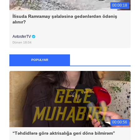
00:00:18
İlisuda Ramramay şəlaləsinə gedənlərdən ödəniş
alınır?
AvtosferTV
Dünən 18:04
POPULYAR
00:00:56
“Təhdidlərə görə aktrisalığa geri dönə bilmirəm”