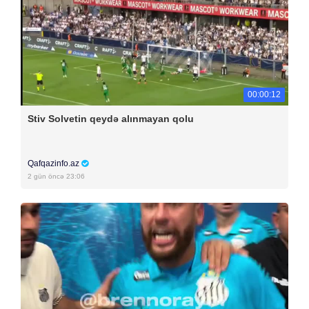
00:00:12
Stiv Solvetin qeydə alınmayan qolu
Qafqazinfo.az
2 gün öncə 23:06