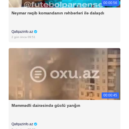
00:00:56
Neymar rəqib komandanın rəhbərləri ilə dalaşdı
Qafqazinfo.az
2 gün öncə 09:51
00:00:45
Məmmədli dairəsində güclü yanğın
Qafqazinfo.az