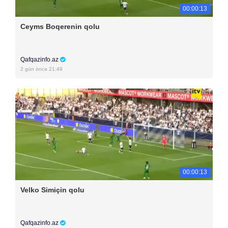
00:00:13
Ceyms Boqerenin qolu
Qafqazinfo.az
2 gün öncə 21:49
00:00:13
Velko Simiçin qolu
Qafqazinfo.az