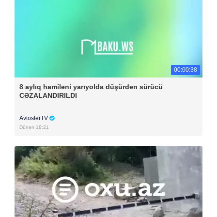
00:00:38
8 aylıq hamiləni yarıyolda düşürdən sürücü
CƏZALANDIRILDI
AvtosferTV
Dünən 18:21