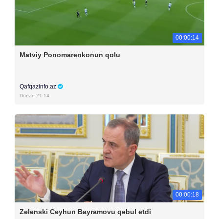
00:00:14
Matviy Ponomarenkonun qolu
Qafqazinfo.az
Dünən 21:14
00:00:18
Zelenski Ceyhun Bayramovu qəbul etdi