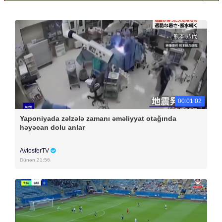
00:01:02
Yaponiyada zəlzələ zamanı əməliyyat otağında
həyəcan dolu anlar
AvtosferTV
Dünən 21:56