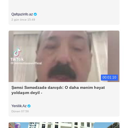
Qafqazinfo.az
2 gün öncə 15:49
00:01:10
Şəmsi Səmədzadə danışdı: O daha mənim həyat
yoldaşım deyil -
Yenilik.Az
Dünən 07:56