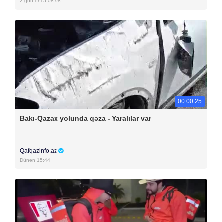
2 gün öncə 08:08
00:00:25
Bakı-Qazax yolunda qəza - Yaralılar var
Qafqazinfo.az
Dünən 15:44