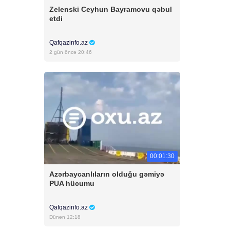
Zelenski Ceyhun Bayramovu qəbul
etdi
Qafqazinfo.az
2 gün öncə 20:46
00:01:30
Azərbaycanlıların olduğu gəmiyə
PUA hücumu
Qafqazinfo.az
Dünən 12:18