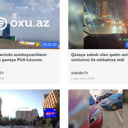
00:01:30
ənizdə azərbaycanlıların
Qəzaya səbəb olan qadın av
u gəmiyə PUA hücumu
sürücüsü ilə mübahisə etdi
rTV
AvtosferTV
:59
2 gün öncə 19:01