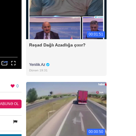
00:01:51
Rəşad Dağlı Azadlığa çıxır?
Yenilik.Az
Dünən 19:31
0
ABUNƏ OL
00:00:50