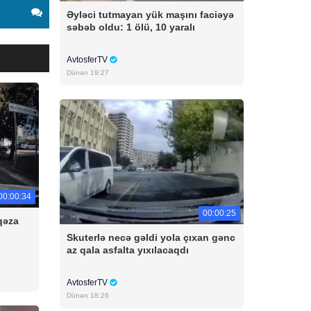
Əyləci tutmayan yük maşını faciəyə
səbəb oldu: 1 ölü, 10 yaralı
AvtosferTV
Dünən 19:27
00:00:34
00:00:25
qəza
Skuterlə necə gəldi yola çıxan gənc
az qala asfalta yıxılacaqdı
AvtosferTV
Dünən 18:26