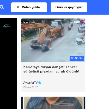
Video yüklə
Giriş və qeydiyyat
00:00:34
Kameraya düşən dəhşət: Tanker
sürücüsü piyadanı vurub öldürdü
AvtosferTV
Dünən 21:26