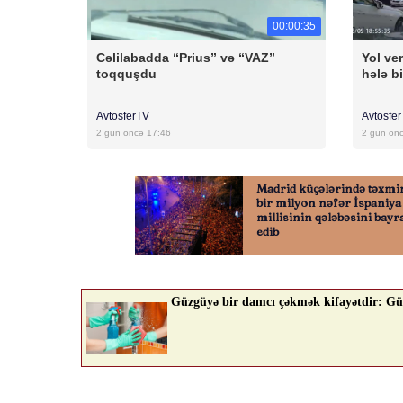
00:00:35
Cəlilabadda “Prius” və “VAZ”
Yol ver
toqquşdu
hələ bi
AvtosferTV
Avtosfe
2 gün öncə 17:46
2 gün ön