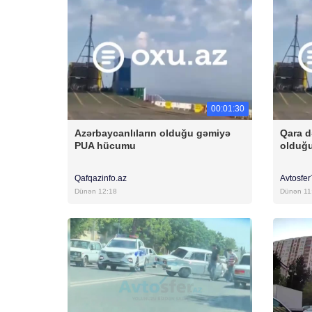
00:01:30
Azərbaycanlıların olduğu gəmiyə
Qara d
PUA hücumu
olduğ
Qafqazinfo.az
Avtosfe
Dünən 12:18
Dünən 11