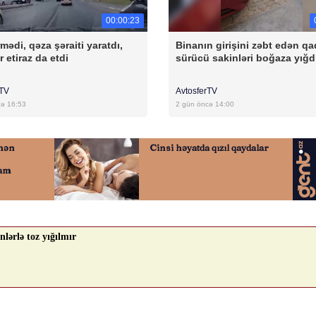
00:00:23
mədi, qəza şəraiti yaratdı,
Binanın girişini zəbt edən qa
r etiraz da etdi
sürücü sakinləri boğaza yığd
rTV
AvtosferTV
cə 16:53
2 gün öncə 14:00