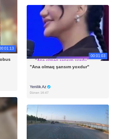
00:01:13
00:01:03
tobus
"Ana olmaq şansım yoxdur"
Yenilik.Az
Dünən 16:47