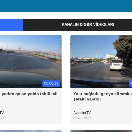
KANALIN DIGƏR VIDEOLARI
00:00:33
 yadda qalan yolda təhlükəli
Yolu bağladı, geriyə sürərək 
şəraiti yaratdı
rTV
AvtosferTV
:45
Dünən 15:45