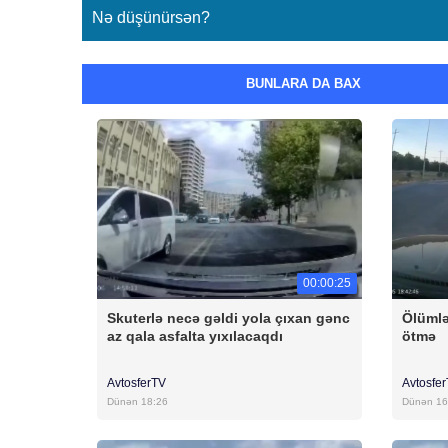
Nə düşünürsən?
BUNLARA DA BAX
00:00:25
Skuterlə necə gəldi yola çıxan gənc
Ölümlə
az qala asfalta yıxılacaqdı
ötmə
AvtosferTV
Avtosfe
Dünən 18:26
Dünən 16