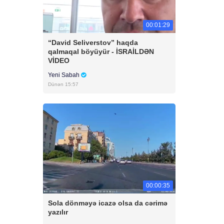
00:01:29
“David Seliverstov” haqda
qalmaqal böyüyür - İSRAİLDƏN
VİDEO
Yeni Sabah
Dünən 15:57
00:00:35
Sola dönməyə icazə olsa da cərimə
yazılır