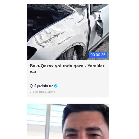
00:00:25
Bakı-Qazax yolunda qəza - Yaralılar
var
Qafqazinfo.az
2 gün öncə 15:44