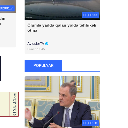
00:00:17
00:00:33
dın
ı
Ölümlə yadda qalan yolda təhlükəli
ötmə
AvtosferTV
Dünən 16:45
POPULYAR
00:00:18