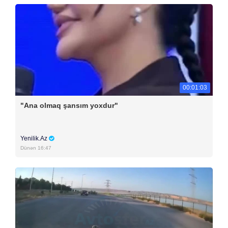
00:01:03
"Ana olmaq şansım yoxdur"
Yenilik.Az
Dünən 16:47