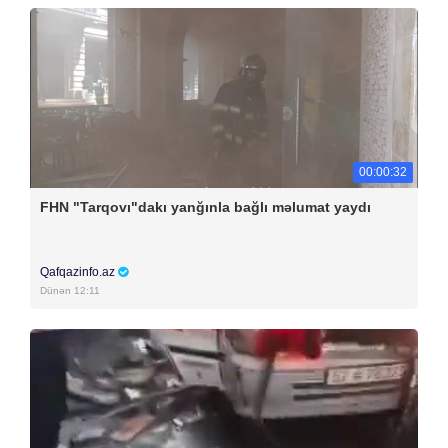
00:00:32
FHN "Tarqovı"dakı yanğınla bağlı məlumat yaydı
Qafqazinfo.az
Dünən 12:11