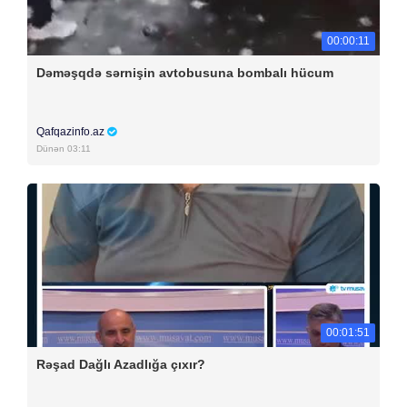
00:00:11
Dəməşqdə sərnişin avtobusuna bombalı hücum
Qafqazinfo.az
Dünən 03:11
00:01:51
Rəşad Dağlı Azadlığa çıxır?