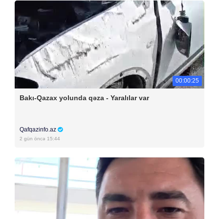
00:00:25
Bakı-Qazax yolunda qəza - Yaralılar var
Qafqazinfo.az
2 gün öncə 15:44