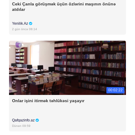
Ceki Çanla görüşmək üçün özlərini maşının önünə
atdılar
Yenilik.Az
2 gün öncə 08:14
00:02:22
Onlar işini itirmək təhlükəsi yaşayır
Qafqazinfo.az
Dünən 09:59