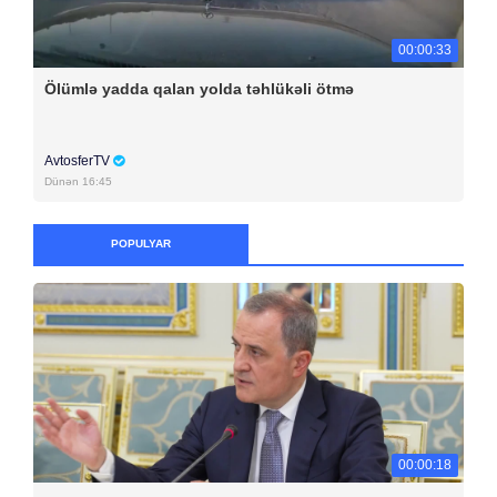
00:00:33
Ölümlə yadda qalan yolda təhlükəli ötmə
AvtosferTV
Dünən 16:45
POPULYAR
00:00:18