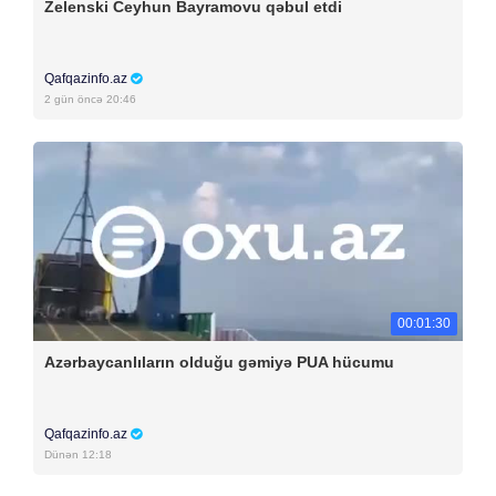
Zelenski Ceyhun Bayramovu qəbul etdi
Qafqazinfo.az
2 gün öncə 20:46
00:01:30
Azərbaycanlıların olduğu gəmiyə PUA hücumu
Qafqazinfo.az
Dünən 12:18