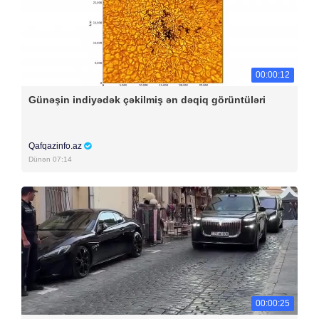
00:00:12
Günəşin indiyədək çəkilmiş ən dəqiq görüntüləri
Qafqazinfo.az
Dünən 07:14
00:00:25