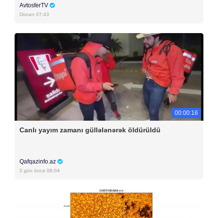
AvtosferTV
Dünən 07:43
00:00:16
Canlı yayım zamanı güllələnərək öldürüldü
Qafqazinfo.az
2 gün öncə 08:04