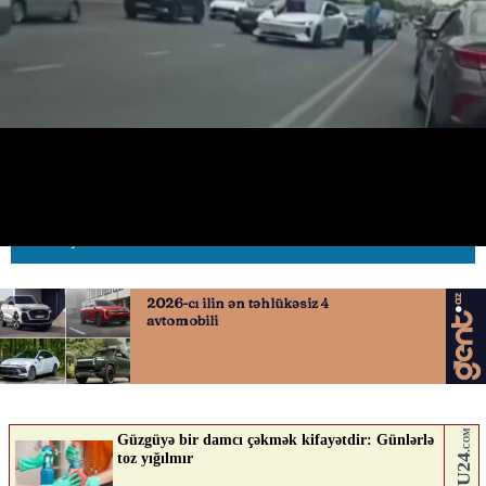
Azadlıq prospektində qəribə
hadisə
09.06.2026
0
AVTOSFERTV
ABUNƏ OL
Nə düşünürsən?