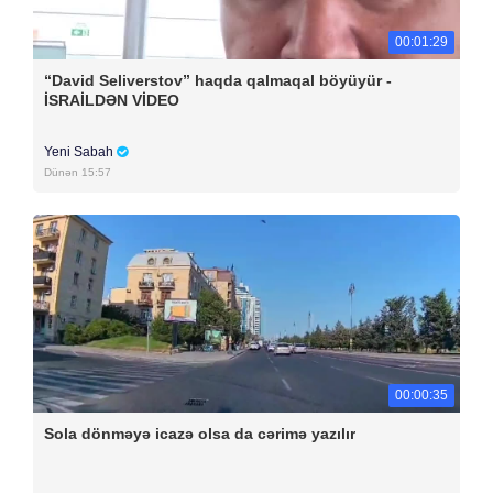
00:01:29
“David Seliverstov” haqda qalmaqal böyüyür -
İSRAİLDƏN VİDEO
Yeni Sabah
Dünən 15:57
00:00:35
Sola dönməyə icazə olsa da cərimə yazılır