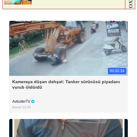
00:00:34
Kameraya düşən dəhşət: Tanker sürücüsü piyadanı
vurub öldürdü
AvtosferTV
Dünən 21:26