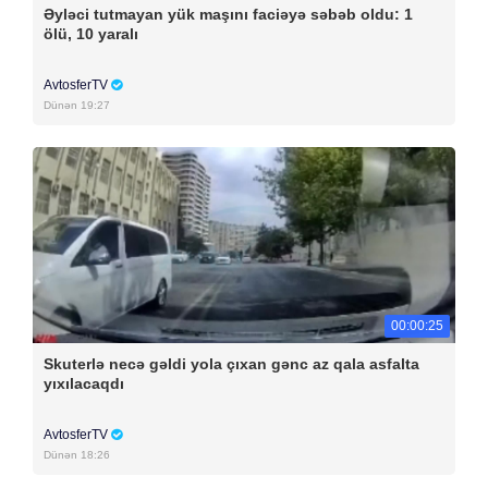
Əyləci tutmayan yük maşını faciəyə səbəb oldu: 1
ölü, 10 yaralı
AvtosferTV
Dünən 19:27
00:00:25
Skuterlə necə gəldi yola çıxan gənc az qala asfalta
yıxılacaqdı
AvtosferTV
Dünən 18:26