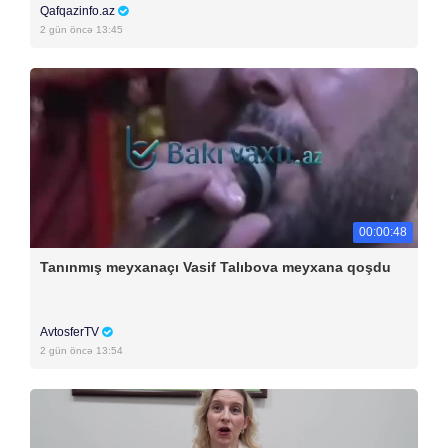
Qafqazinfo.az
2 gün öncə 13:45
00:00:48
Tanınmış meyxanaçı Vasif Talıbova meyxana qoşdu
AvtosferTV
2 gün öncə 13:54