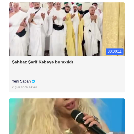
00:00:11
Şahbaz Şərif Kəbəyə buraxıldı
Yeni Sabah
2 gün öncə 14:43