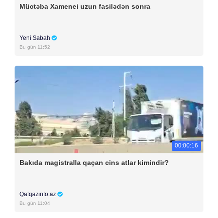
Müctəba Xamenei uzun fasilədən sonra
Yeni Sabah
Bu gün 11:52
00:00:16
Bakıda magistralla qaçan cins atlar kimindir?
Qafqazinfo.az
Bu gün 11:04