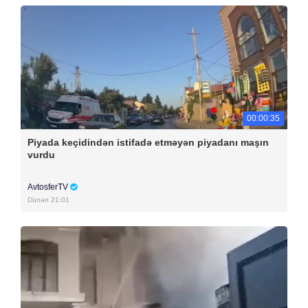
00:00:35
Piyada keçidindən istifadə etməyən piyadanı maşın
vurdu
AvtosferTV
Dünən 21:01