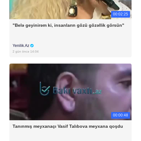
00:02:25
"Belə geyinirəm ki, insanların gözü gözəllik görsün"
Yenilik.Az
2 gün öncə 14:04
00:00:48
Tanınmış meyxanaçı Vasif Talıbova meyxana qoşdu