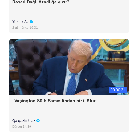
Rəşad Dağlı Azadlığa çıxır?
Yenilik.Az
2 gün öncə 19:31
00:00:31
“Vaşinqton Sülh Sammitindən bir il ötür”
Qafqazinfo.az
Dünən 14:39