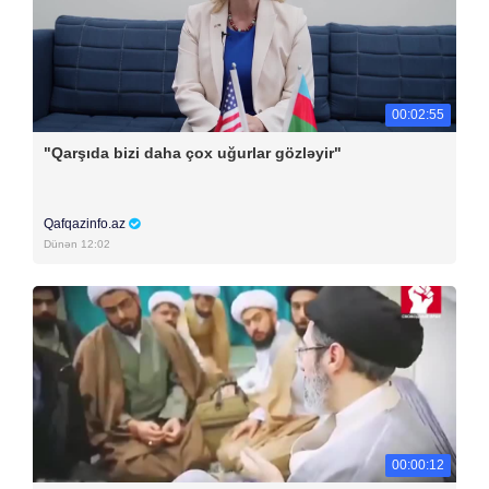
00:02:55
"Qarşıda bizi daha çox uğurlar gözləyir"
Qafqazinfo.az
Dünən 12:02
00:00:12