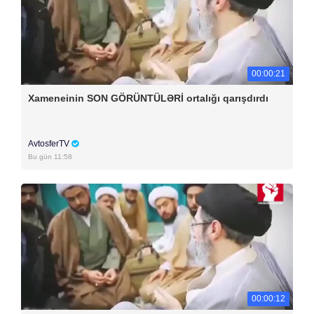
00:00:21
Xameneinin SON GÖRÜNTÜLƏRİ ortalığı qarışdırdı
AvtosferTV
Bu gün 11:58
00:00:12