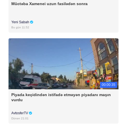
Müctəba Xamenei uzun fasilədən sonra
Yeni Sabah
Bu gün 11:52
00:00:35
Piyada keçidindən istifadə etməyən piyadanı maşın
vurdu
AvtosferTV
Dünən 21:01