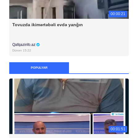
00:00:21
Tovuzda ikimərtəbəli evdə yanğın
Qafqazinfo.az
Dünən 15:22
POPULYAR
00:01:51