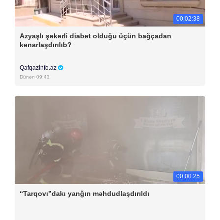
00:02:38
Azyaşlı şəkərli diabet olduğu üçün bağçadan
kənarlaşdırılıb?
Qafqazinfo.az
Dünən 09:43
00:00:25
“Tarqovı”dakı yanğın məhdudlaşdırıldı