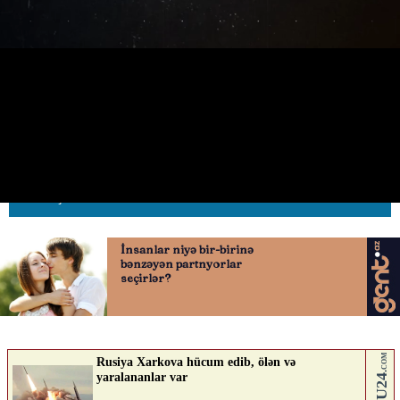
Ağcabədidə 6 kq narkotik vasitə
aşkarlandı
30.06.2026
0
AVTOSFERTV
ABUNƏ OL
Nə düşünürsən?