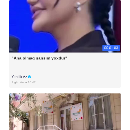
00:01:03
"Ana olmaq şansım yoxdur"
Yenilik.Az
2 gün öncə 16:47