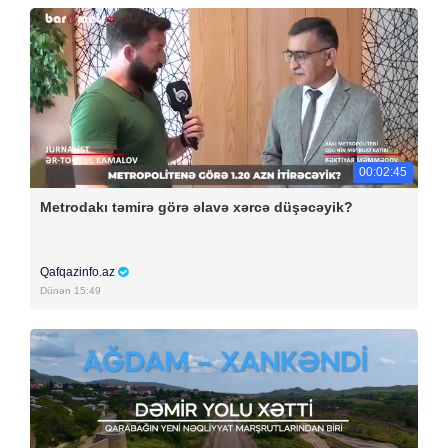
00:02:45
Metrodakı təmirə görə əlavə xərcə düşəcəyik?
Qafqazinfo.az
Dünən 15:49