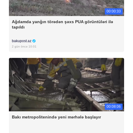
00:00:33
Ağdamda yanğın törədən şəxs PUA görüntüləri ilə
tapıldı
bakupost.az
2 gün öncə 10:01
00:08:06
Bakı metropolitenində yeni mərhələ başlayır