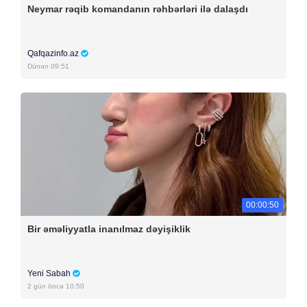
Neymar rəqib komandanın rəhbərləri ilə dalaşdı
Qafqazinfo.az
Dünən 09:51
00:00:50
Bir əməliyyatla inanılmaz dəyişiklik
Yeni Sabah
2 gün öncə 10:50