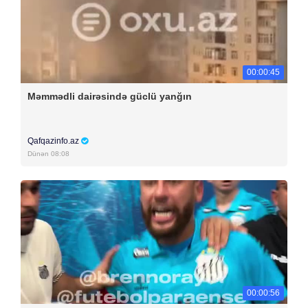
00:00:45
Məmmədli dairəsində güclü yanğın
Qafqazinfo.az
Dünən 08:08
00:00:56