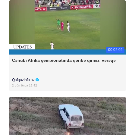
00:02:02
Cənubi Afrika çempionatında qəribə qırmızı vərəqə
Qafqazinfo.az
2 gün öncə 12:42