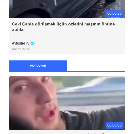
00:00:26
Ceki Çanla görüşmək üçün özlərini maşının önünə
atdılar
AvtosferTV
Dünən 22:19
POPULYAR
00:00:08