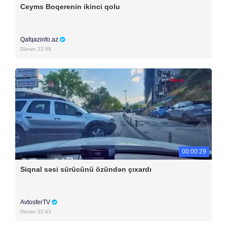
Ceyms Boqerenin ikinci qolu
Qafqazinfo.az
Dünən 22:58
00:00:29
Siqnal səsi sürücünü özündən çıxardı
AvtosferTV
Dünən 22:43