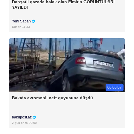
Dəhşətli qəzada həlak olan Elmirin GÖRÜNTÜLƏRİ
YAYILDI
Yeni Sabah
Dünən 11:33
00:00:07
Bakıda avtomobil neft quyusuna düşdü
bakupost.az
2 gün öncə 09:50