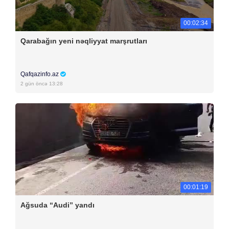
00:02:34
Qarabağın yeni nəqliyyat marşrutları
Qafqazinfo.az
2 gün öncə 13:28
00:01:19
Ağsuda “Audi” yandı