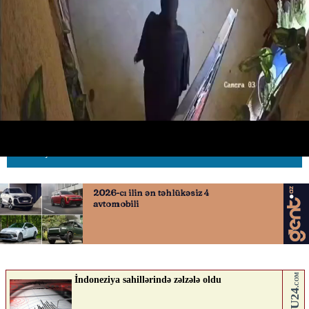
Ürəyi dayanan professor həyata
belə qaytarıldı
20.05.2026
0
AVTOSFERTV
ABUNƏ OL
Nə düşünürsən?