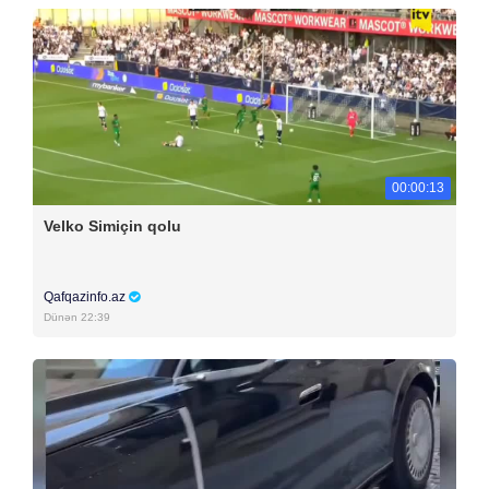
00:00:13
Velko Simiçin qolu
Qafqazinfo.az
Dünən 22:39