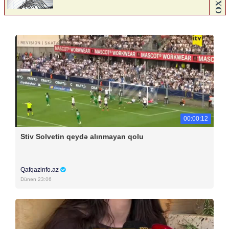
00:00:12
Stiv Solvetin qeydə alınmayan qolu
Qafqazinfo.az
Dünən 23:06