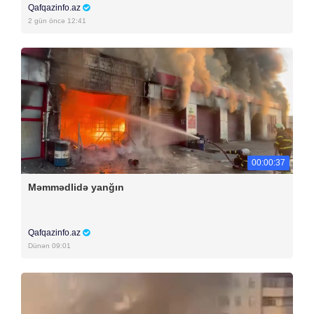
Qafqazinfo.az
2 gün öncə 12:41
00:00:37
Məmmədlidə yanğın
Qafqazinfo.az
Dünən 09:01