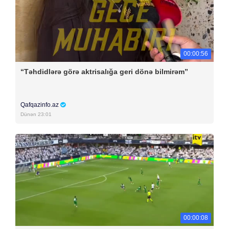
00:00:56
“Təhdidlərə görə aktrisalığa geri dönə bilmirəm”
Qafqazinfo.az
Dünən 23:01
00:00:08