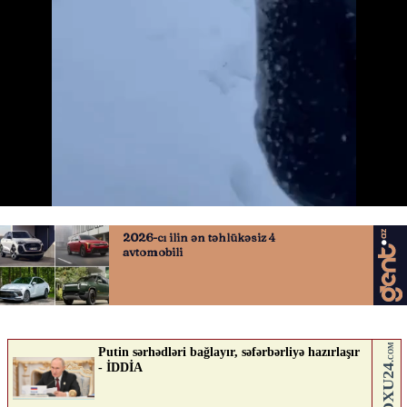
Laçına dizə qədər qar yağdı
28.03.2026
0
QAFQAZINFO.AZ
ABUNƏ OL
Nə düşünürsən?