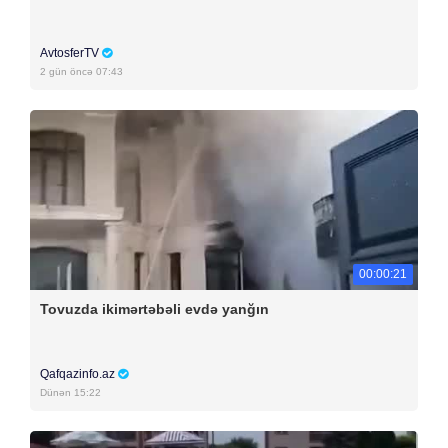
AvtosferTV
2 gün öncə 07:43
00:00:21
Tovuzda ikimərtəbəli evdə yanğın
Qafqazinfo.az
Dünən 15:22