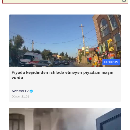
00:00:35
Piyada keçidindən istifadə etməyən piyadanı maşın
vurdu
AvtosferTV
Dünən 21:01