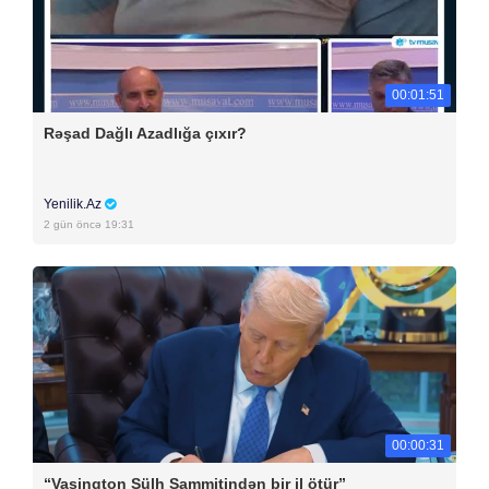
00:01:51
Rəşad Dağlı Azadlığa çıxır?
Yenilik.Az
2 gün öncə 19:31
00:00:31
“Vaşinqton Sülh Sammitindən bir il ötür”