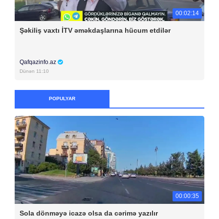
00:02:14
Şəkiliş vaxtı İTV əməkdaşlarına hücum etdilər
Qafqazinfo.az
Dünən 11:10
POPULYAR
00:00:35
Sola dönməyə icazə olsa da cərimə yazılır