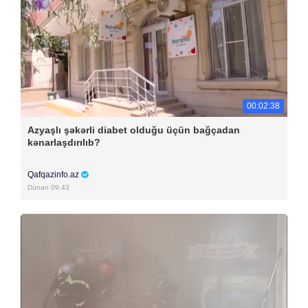
00:02:38
Azyaşlı şəkərli diabet olduğu üçün bağçadan
kənarlaşdırılıb?
Qafqazinfo.az
Dünən 09:43