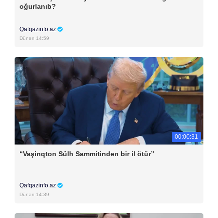
oğurlanıb?
Qafqazinfo.az
Dünən 14:59
00:00:31
“Vaşinqton Sülh Sammitindən bir il ötür”
Qafqazinfo.az
Dünən 14:39