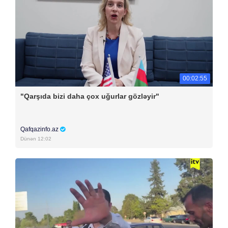
00:02:55
"Qarşıda bizi daha çox uğurlar gözləyir"
Qafqazinfo.az
Dünən 12:02