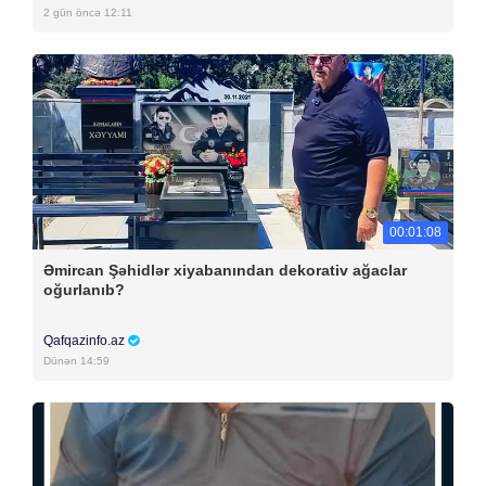
2 gün öncə 12:11
00:01:08
Əmircan Şəhidlər xiyabanından dekorativ ağaclar
oğurlanıb?
Qafqazinfo.az
Dünən 14:59