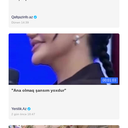
Qafqazinfo.az
Dünən 14:39
00:01:03
"Ana olmaq şansım yoxdur"
Yenilik.Az
2 gün öncə 16:47