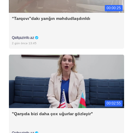
00:00:25
“Tarqovı”dakı yanğın məhdudlaşdırıldı
Qafqazinfo.az
2 gün öncə 13:45
00:02:55
"Qarşıda bizi daha çox uğurlar gözləyir"