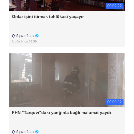
00:02:22
Onlar işini itirmək təhlükəsi yaşayır
Qafqazinfo.az
2 gün öncə 09:59
00:00:32
FHN "Tarqovı"dakı yanğınla bağlı məlumat yaydı
Qafqazinfo.az