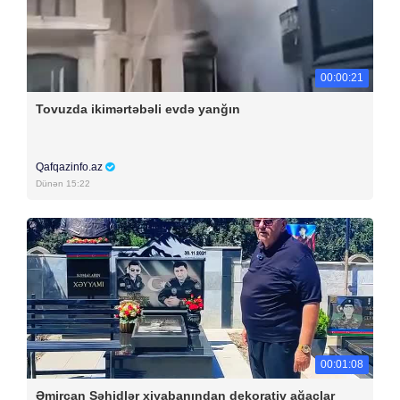
00:00:21
Tovuzda ikimərtəbəli evdə yanğın
Qafqazinfo.az
Dünən 15:22
00:01:08
Əmircan Şəhidlər xiyabanından dekorativ ağaclar