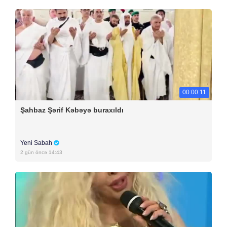
00:00:11
Şahbaz Şərif Kəbəyə buraxıldı
Yeni Sabah
2 gün öncə 14:43