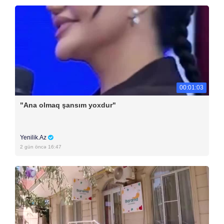
00:01:03
"Ana olmaq şansım yoxdur"
Yenilik.Az
2 gün öncə 16:47