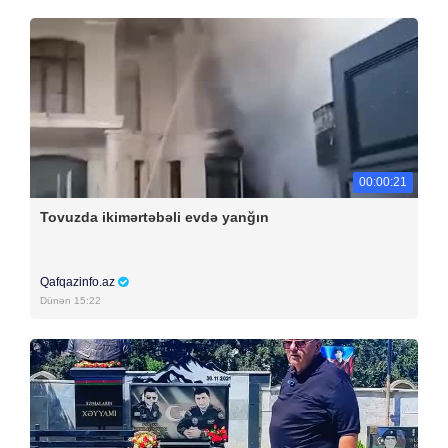
00:00:21
Tovuzda ikimərtəbəli evdə yanğın
Qafqazinfo.az
Dünən 15:22