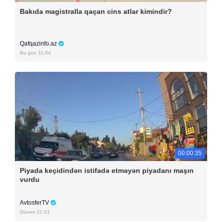
Bakıda magistralla qaçan cins atlar kimindir?
Qafqazinfo.az
Bu gün 11:04
00:00:35
Piyada keçidindən istifadə etməyən piyadanı maşın
vurdu
AvtosferTV
Dünən 21:01