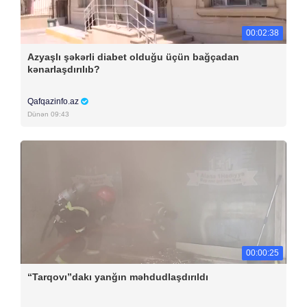
00:02:38
Azyaşlı şəkərli diabet olduğu üçün bağçadan
kənarlaşdırılıb?
Qafqazinfo.az
Dünən 09:43
00:00:25
“Tarqovı”dakı yanğın məhdudlaşdırıldı