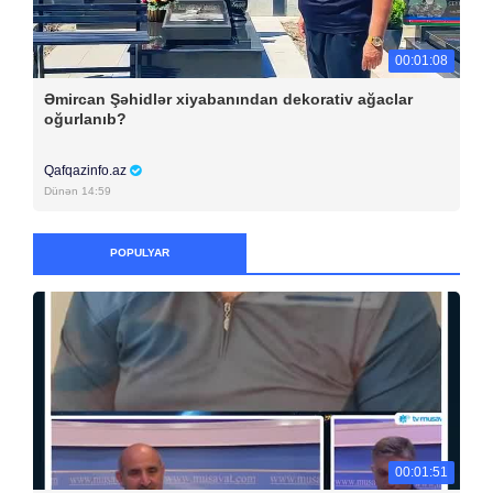
00:01:08
Əmircan Şəhidlər xiyabanından dekorativ ağaclar
oğurlanıb?
Qafqazinfo.az
Dünən 14:59
POPULYAR
00:01:51