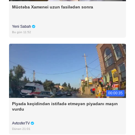
Müctəba Xamenei uzun fasilədən sonra
Yeni Sabah
Bu gün 11:52
00:00:35
Piyada keçidindən istifadə etməyən piyadanı maşın
vurdu
AvtosferTV
Dünən 21:01