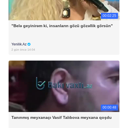
00:02:25
"Belə geyinirəm ki, insanların gözü gözəllik görsün"
Yenilik.Az
2 gün öncə 14:04
00:00:48
Tanınmış meyxanaçı Vasif Talıbova meyxana qoşdu