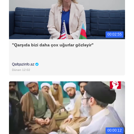
00:02:55
"Qarşıda bizi daha çox uğurlar gözləyir"
Qafqazinfo.az
Dünən 12:02
00:00:12