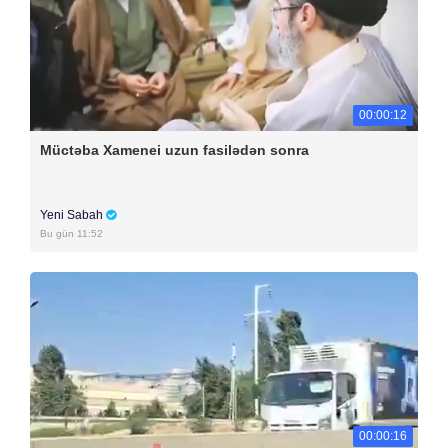
00:00:12
Müctəba Xamenei uzun fasilədən sonra
Yeni Sabah
Bu gün 11:52
00:00:16