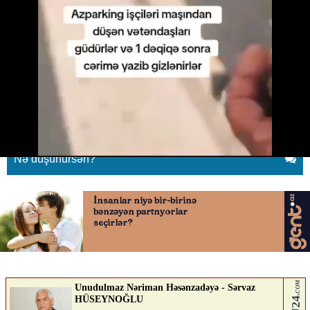
Azparking işçiləri vətəndaşları
cərimələyir?
01.07.2026
0
KONTEKST.AZ
ABUNƏ OL
Nə düşünürsən?