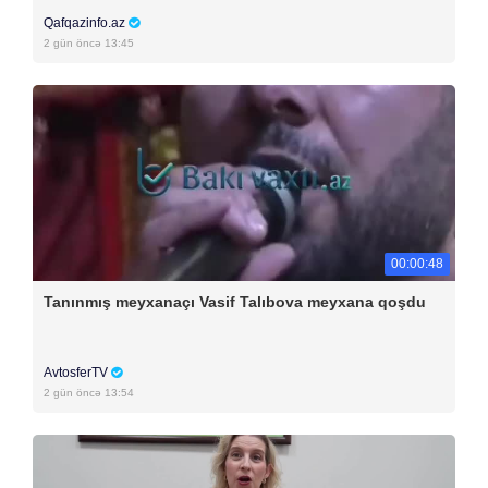
Qafqazinfo.az
2 gün öncə 13:45
00:00:48
Tanınmış meyxanaçı Vasif Talıbova meyxana qoşdu
AvtosferTV
2 gün öncə 13:54