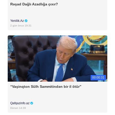
Rəşad Dağlı Azadlığa çıxır?
Yenilik.Az
2 gün öncə 19:31
00:00:31
“Vaşinqton Sülh Sammitindən bir il ötür”
Qafqazinfo.az
Dünən 14:39