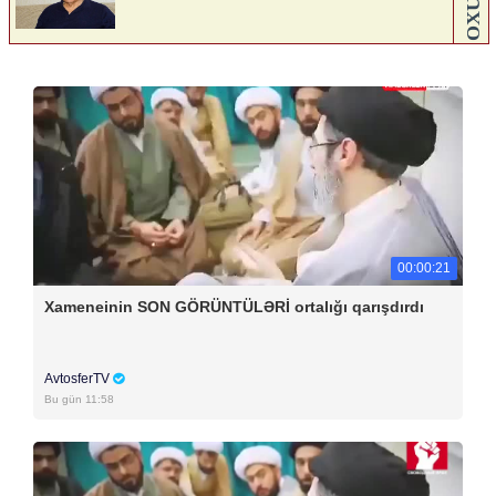
00:00:21
Xameneinin SON GÖRÜNTÜLƏRİ ortalığı qarışdırdı
AvtosferTV
Bu gün 11:58