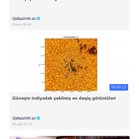
Qafqazinfo.az
Dünən 08:04
00:00:12
Günəşin indiyədək çəkilmiş ən dəqiq görüntüləri
Qafqazinfo.az
Bu gün 07:14