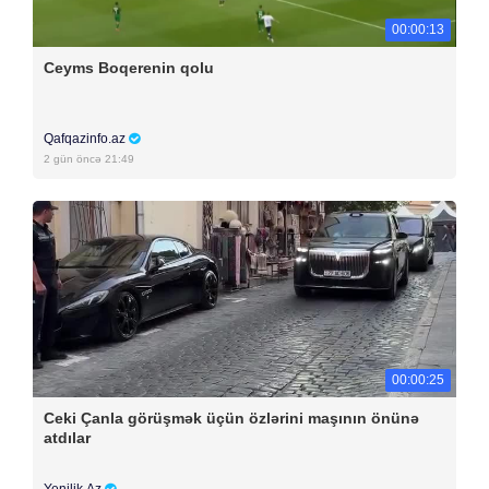
00:00:13
Ceyms Boqerenin qolu
Qafqazinfo.az
2 gün öncə 21:49
00:00:25
Ceki Çanla görüşmək üçün özlərini maşının önünə
atdılar