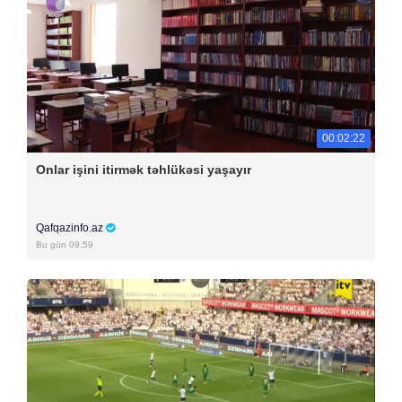
00:02:22
Onlar işini itirmək təhlükəsi yaşayır
Qafqazinfo.az
Bu gün 09:59