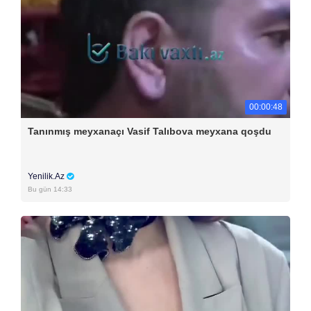
00:00:48
Tanınmış meyxanaçı Vasif Talıbova meyxana qoşdu
Yenilik.Az
Bu gün 14:33