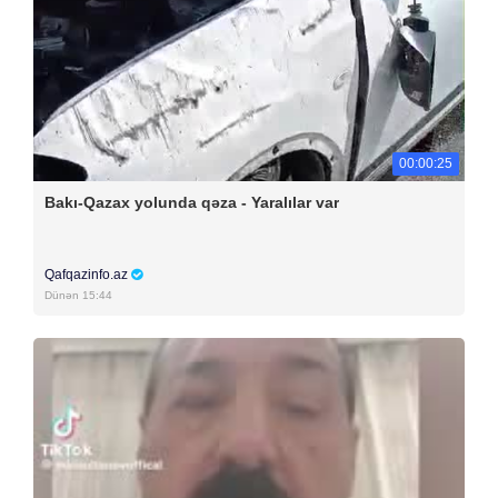
00:00:25
Bakı-Qazax yolunda qəza - Yaralılar var
Qafqazinfo.az
Dünən 15:44