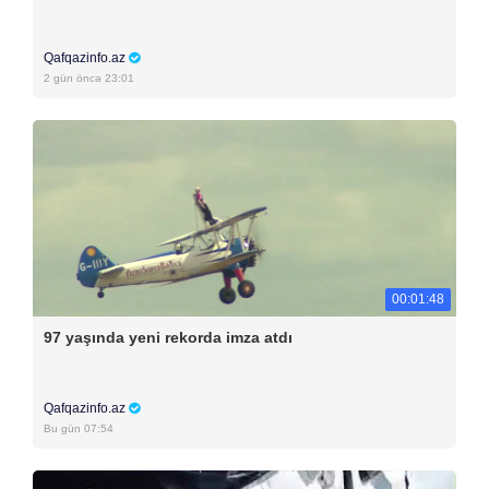
Qafqazinfo.az
2 gün öncə 23:01
00:01:48
97 yaşında yeni rekorda imza atdı
Qafqazinfo.az
Bu gün 07:54