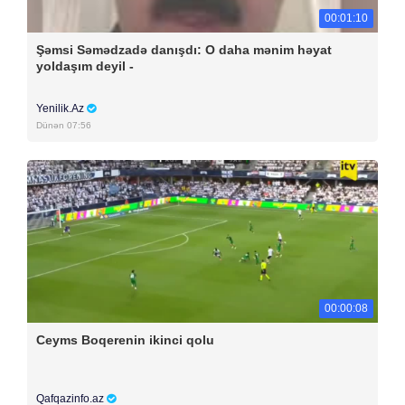
00:01:10
Şəmsi Səmədzadə danışdı: O daha mənim həyat
yoldaşım deyil -
Yenilik.Az
Dünən 07:56
00:00:08
Ceyms Boqerenin ikinci qolu
Qafqazinfo.az