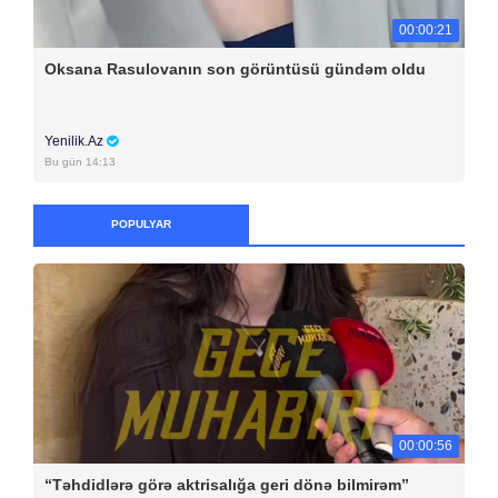
00:00:21
Oksana Rasulovanın son görüntüsü gündəm oldu
Yenilik.Az
Bu gün 14:13
POPULYAR
00:00:56
“Təhdidlərə görə aktrisalığa geri dönə bilmirəm”