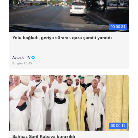
00:00:34
Yolu bağladı, geriyə sürərək qəza şəraiti yaratdı
AvtosferTV
Bu gün 15:45
00:00:11
Şahbaz Şərif Kəbəyə buraxıldı