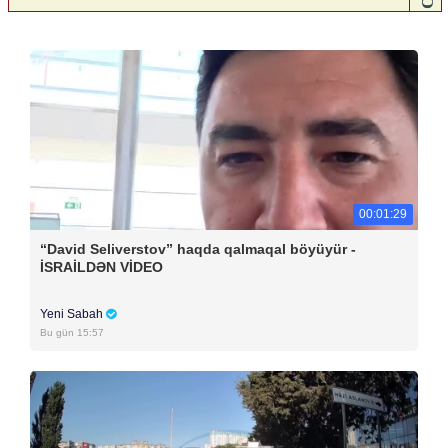
00:01:29
“David Seliverstov” haqda qalmaqal böyüyür -
İSRAİLDƏN VİDEO
Yeni Sabah
Bu gün 15:57