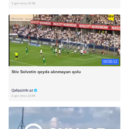
2 gün öncə 22:58
00:00:12
Stiv Solvetin qeydə alınmayan qolu
Qafqazinfo.az
2 gün öncə 23:06