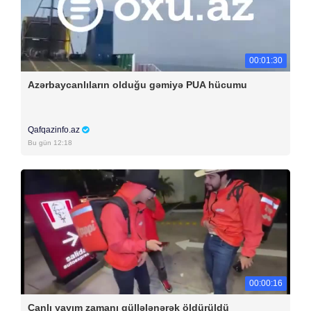
00:01:30
Azərbaycanlıların olduğu gəmiyə PUA hücumu
Qafqazinfo.az
Bu gün 12:18
00:00:16
Canlı yayım zamanı güllələnərək öldürüldü