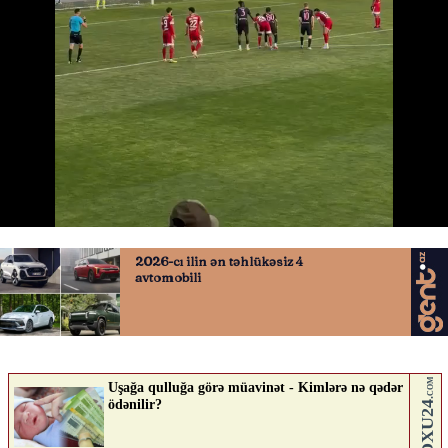
“Zirə” hesabı bərabərləşdirdi
11.04.2026
0
QAFQAZINFO.AZ
ABUNƏ OL
Nə düşünürsən?