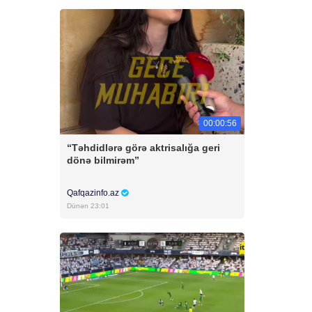
00:00:56
“Təhdidlərə görə aktrisalığa geri
dönə bilmirəm”
Qafqazinfo.az
Dünən 23:01