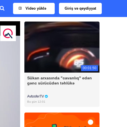
Video yüklə
Giriş və qeydiyyat
00:01:50
Sükan arxasında "cavanlıq" edən
gənc sürücüdən təhlükə
AvtosferTV
Bu gün 12:01