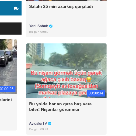
Salahı 25 min azarkeş qarşıladı
Yeni Sabah
Bu gün 09:59
00:00:25
00:00:34
lərini
Bu yolda hər an qəza baş verə
bilər: Nişanlar görünmür
AvtosferTV
Bu gün 09:41