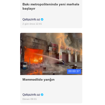
Bakı metropolitenində yeni mərhələ
başlayır
Qafqazinfo.az
2 gün öncə 12:41
00:00:37
Məmmədlidə yanğın
Qafqazinfo.az
Dünən 09:01