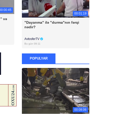
00:00:45
00:01:19
” və
"Dayanma" ilə "durma"nın fərqi
nədir?
AvtosferTV
Bu gün 09:11
POPULYAR
00:08:06