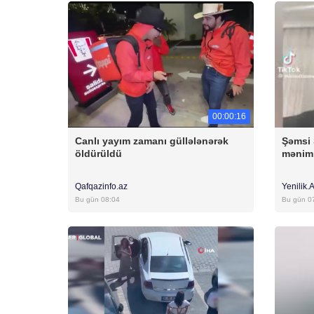
00:00:16
Canlı yayım zamanı güllələnərək
Şəmsi 
öldürüldü
mənim 
Qafqazinfo.az
Yenilik.
Bu gün 08:04
Bu gün 0