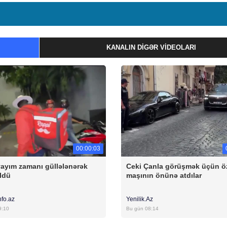
KANALIN DIGƏR VIDEOLARI
00:00:03
yayım zamanı güllələnərək
Ceki Çanla görüşmək üçün öz
ldü
maşının önünə atdılar
nfo.az
Yenilik.Az
9:10
Bu gün 08:14