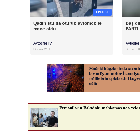
00:00:20
Qadın stulda oturub avtomobilə
Baş di
mane oldu
PARTL
AvtosferTV
Avtosfe
Dünən 21:16
Dünən 19