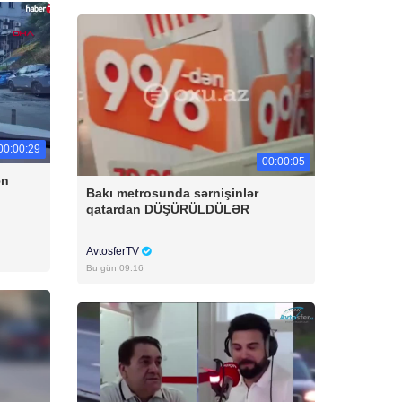
00:00:29
00:00:05
ən
Bakı metrosunda sərnişinlər
qatardan DÜŞÜRÜLDÜLƏR
AvtosferTV
Bu gün 09:16