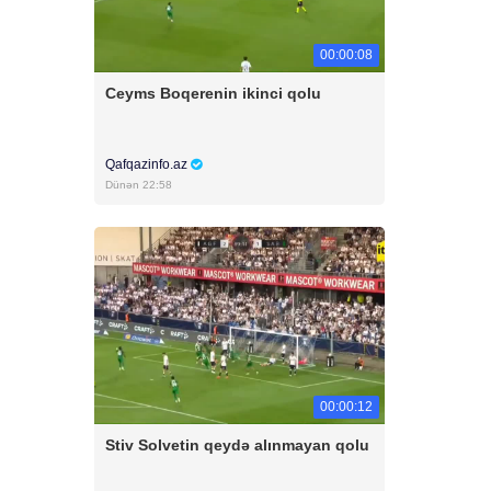
00:00:08
Ceyms Boqerenin ikinci qolu
Qafqazinfo.az
Dünən 22:58
00:00:12
Stiv Solvetin qeydə alınmayan qolu