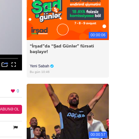
00:00:06
“İrşad”da “Şad Günlər” fürsəti
başlayır!
Yeni Sabah
Bu gün 10:46
0
ABUNƏ OL
00:00:57