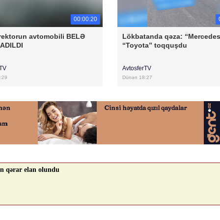
00:00:20
rektorun avtomobili BELƏ
Lökbatanda qəza: “Mercedes
ADILDI
“Toyota” toqquşdu
rTV
AvtosferTV
:29
Dünən 18:27