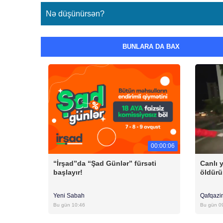
Nə düşünürsən?
BUNLARA DA BAX
00:00:06
“İrşad”da “Şad Günlər” fürsəti
Canlı 
başlayır!
öldürü
Yeni Sabah
Qafqazi
Bu gün 10:46
Bu gün 0