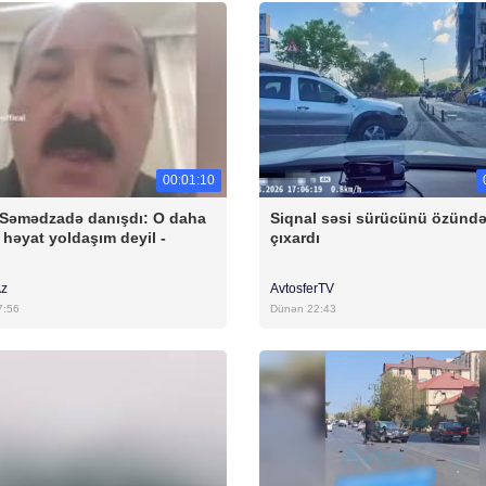
00:01:10
Səmədzadə danışdı: O daha
Siqnal səsi sürücünü özünd
həyat yoldaşım deyil -
çıxardı
Az
AvtosferTV
7:56
Dünən 22:43