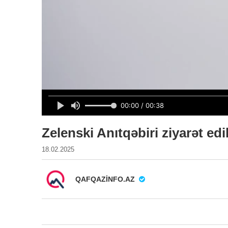
Zelenski Anıtqəbiri ziyarət edi
18.02.2025
QAFQAZINFO.AZ