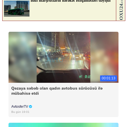
00:01:13
Qəzaya səbəb olan qadın avtobus sürücüsü ilə
mübahisə etdi
AvtosferTV
Bu gün 19:01