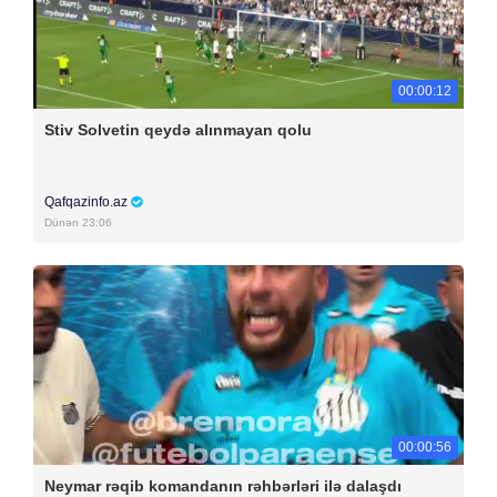
00:00:12
Stiv Solvetin qeydə alınmayan qolu
Qafqazinfo.az
Dünən 23:06
00:00:56
Neymar rəqib komandanın rəhbərləri ilə dalaşdı