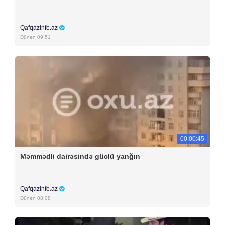
Qafqazinfo.az
Dünən 09:51
00:00:45
Məmmədli dairəsində güclü yanğın
Qafqazinfo.az
Dünən 08:08