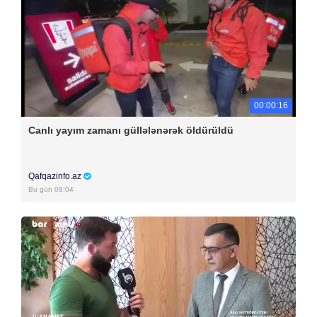
00:00:16
Canlı yayım zamanı güllələnərək öldürüldü
Qafqazinfo.az
Bu gün 08:04