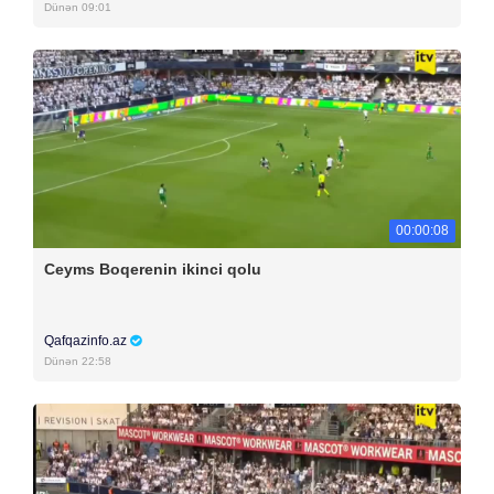
Dünən 09:01
00:00:08
Ceyms Boqerenin ikinci qolu
Qafqazinfo.az
Dünən 22:58