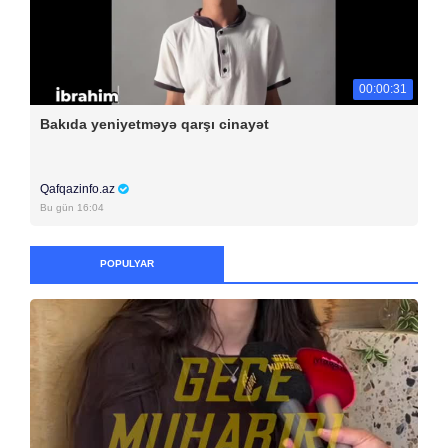
00:00:31
Bakıda yeniyetməyə qarşı cinayət
Qafqazinfo.az
Bu gün 16:04
POPULYAR