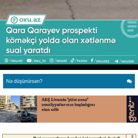
Yol xətlənməsi narazılıq yaratdı:
Qəza riski...
18.04.2026
0
YENI SABAH
ABUNƏ OL
Yol xətlənməsi narazılıq yaratdı: Qəza riski...
Nə düşünürsən?