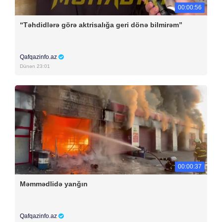
00:00:56
“Təhdidlərə görə aktrisalığa geri dönə bilmirəm”
Qafqazinfo.az
Dünən 23:01
00:00:37
Məmmədlidə yanğın
Qafqazinfo.az