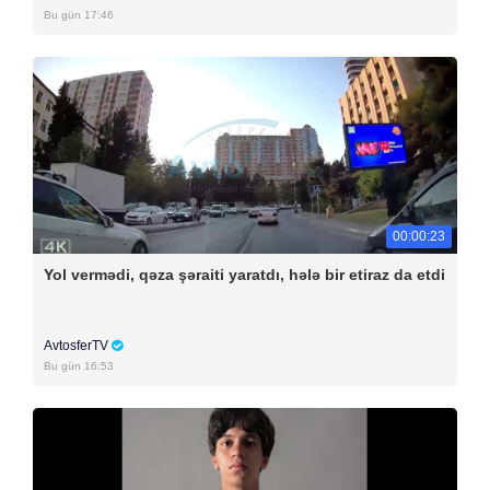
Bu gün 17:46
00:00:23
Yol vermədi, qəza şəraiti yaratdı, hələ bir etiraz da etdi
AvtosferTV
Bu gün 16:53