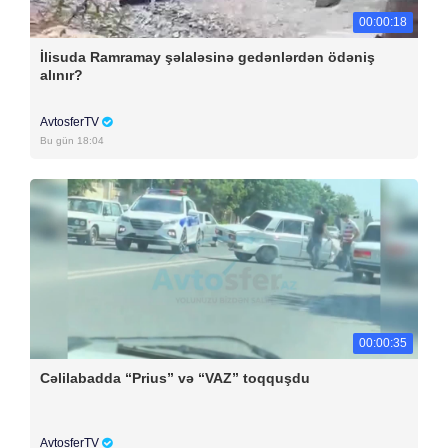
00:00:18
İlisuda Ramramay şəlaləsinə gedənlərdən ödəniş
alınır?
AvtosferTV
Bu gün 18:04
00:00:35
Cəlilabadda “Prius” və “VAZ” toqquşdu
AvtosferTV