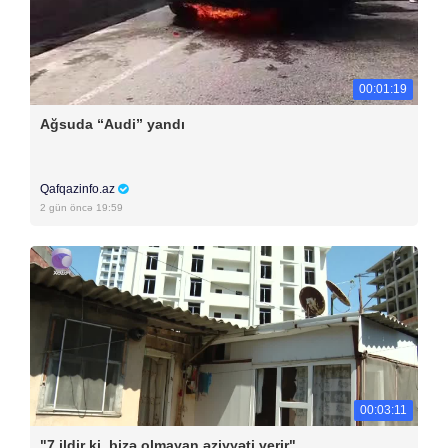
00:01:19
Ağsuda “Audi” yandı
Qafqazinfo.az
2 gün öncə 19:59
00:03:11
"7 ildir ki, bizə olmayan əziyyəti verir"