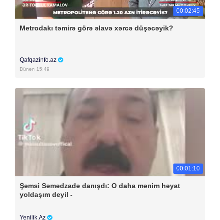
00:02:45
Metrodakı təmirə görə əlavə xərcə düşəcəyik?
Qafqazinfo.az
Dünən 15:49
00:01:10
Şəmsi Səmədzadə danışdı: O daha mənim həyat
yoldaşım deyil -
Yenilik.Az