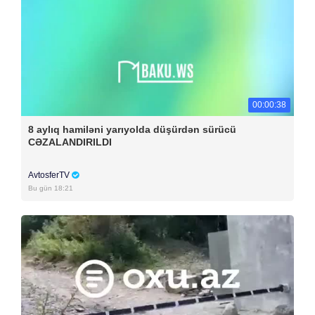
00:00:38
8 aylıq hamiləni yarıyolda düşürdən sürücü
CƏZALANDIRILDI
AvtosferTV
Bu gün 18:21