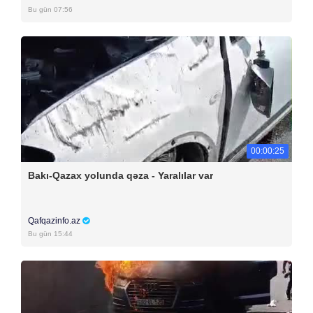
Bu gün 07:56
00:00:25
Bakı-Qazax yolunda qəza - Yaralılar var
Qafqazinfo.az
Bu gün 15:44