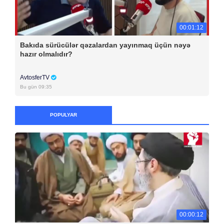
00:01:12
Bakıda sürücülər qəzalardan yayınmaq üçün nəyə
hazır olmalıdır?
AvtosferTV
Bu gün 09:35
POPULYAR
00:00:12