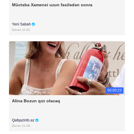
Müctəba Xamenei uzun fasilədən sonra
Yeni Sabah
Dünən 11:52
00:00:23
Alina Bozun qızı olacaq
Qafqazinfo.az
Dünən 21:09