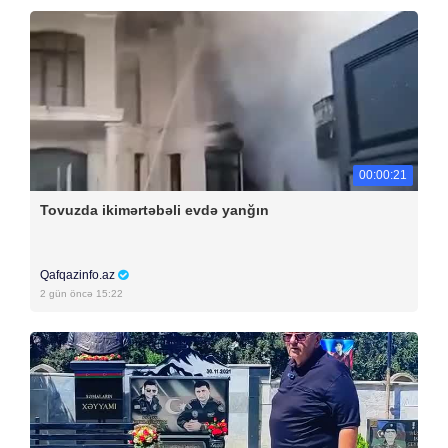
00:00:21
Tovuzda ikimərtəbəli evdə yanğın
Qafqazinfo.az
2 gün öncə 15:22