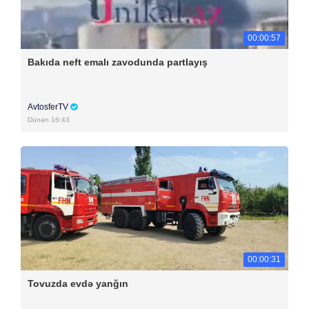
00:00:57
Bakıda neft emalı zavodunda partlayış
AvtosferTV
Dünən 16:43
00:00:31
Tovuzda evdə yanğın