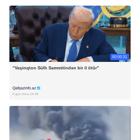
00:00:31
“Vaşinqton Sülh Sammitindən bir il ötür”
Qafqazinfo.az
2 gün öncə 14:39