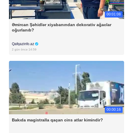
00:01:08
Əmircan Şəhidlər xiyabanından dekorativ ağaclar
oğurlanıb?
Qafqazinfo.az
2 gün öncə 14:59
00:00:16
Bakıda magistralla qaçan cins atlar kimindir?