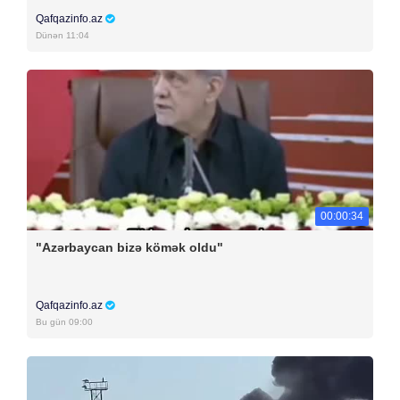
Qafqazinfo.az
Dünən 11:04
00:00:34
"Azərbaycan bizə kömək oldu"
Qafqazinfo.az
Bu gün 09:00