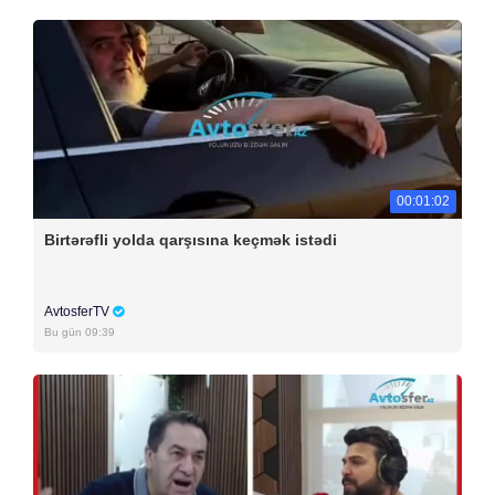
00:01:02
Birtərəfli yolda qarşısına keçmək istədi
AvtosferTV
Bu gün 09:39