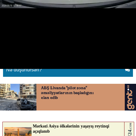
Xırdalanda velosiped sürən uşaq
maşının altına yıxıldı
20.05.2026
0
QAFQAZINFO.AZ
ABUNƏ OL
Nə düşünürsən?