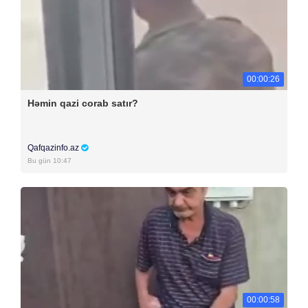
00:00:26
Həmin qazi corab satır?
Qafqazinfo.az
Bu gün 10:47
00:00:58