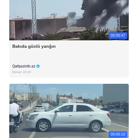
00:00:47
Bakıda güclü yanğın
Qafqazinfo.az
Dünən 16:10
00:00:10