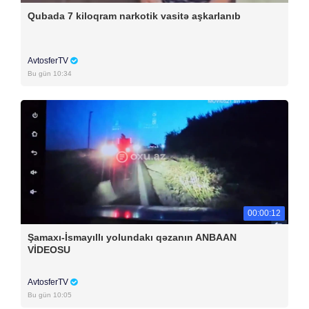
Qubada 7 kiloqram narkotik vasitə aşkarlanıb
AvtosferTV
Bu gün 10:34
00:00:12
Şamaxı-İsmayıllı yolundakı qəzanın ANBAAN
VİDEOSU
AvtosferTV
Bu gün 10:05