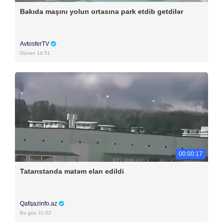
Bakıda maşını yolun ortasına park etdib getdilər
AvtosferTV
Dünən 14:51
00:00:17
Tatarıstanda matəm elan edildi
Qafqazinfo.az
Bu gün 11:02