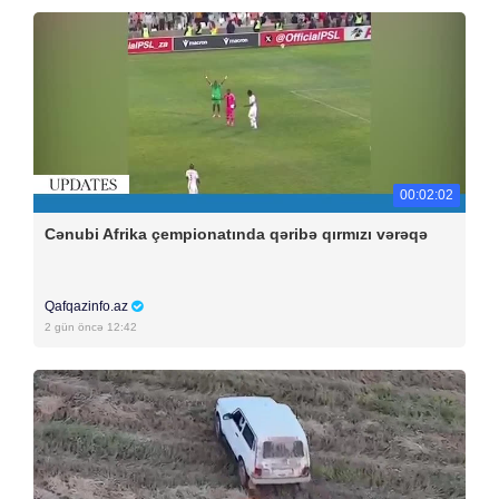
00:02:02
Cənubi Afrika çempionatında qəribə qırmızı vərəqə
Qafqazinfo.az
2 gün öncə 12:42