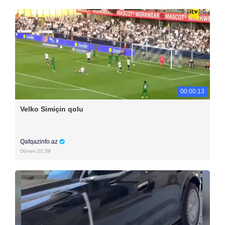
00:00:13
Velko Simiçin qolu
Qafqazinfo.az
Dünən 22:39