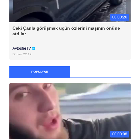
00:00:26
Ceki Çanla görüşmək üçün özlərini maşının önünə
atdılar
AvtosferTV
Dünən 22:19
POPULYAR
00:00:08