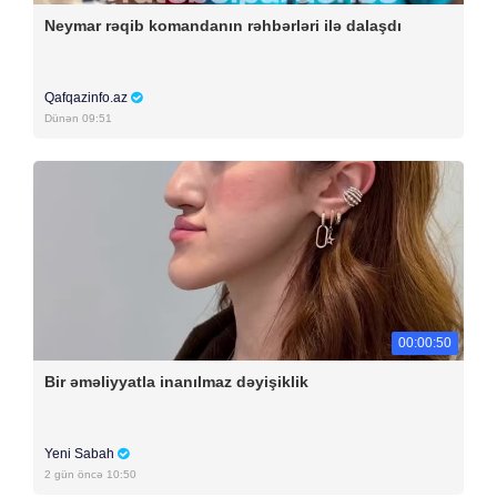
Neymar rəqib komandanın rəhbərləri ilə dalaşdı
Qafqazinfo.az
Dünən 09:51
00:00:50
Bir əməliyyatla inanılmaz dəyişiklik
Yeni Sabah
2 gün öncə 10:50