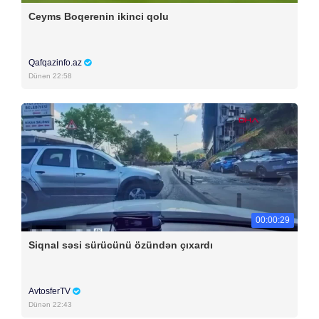
Ceyms Boqerenin ikinci qolu
Qafqazinfo.az
Dünən 22:58
00:00:29
Siqnal səsi sürücünü özündən çıxardı
AvtosferTV
Dünən 22:43