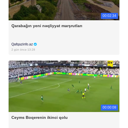
00:02:34
Qarabağın yeni nəqliyyat marşrutları
Qafqazinfo.az
2 gün öncə 13:28
00:00:08
Ceyms Boqerenin ikinci qolu