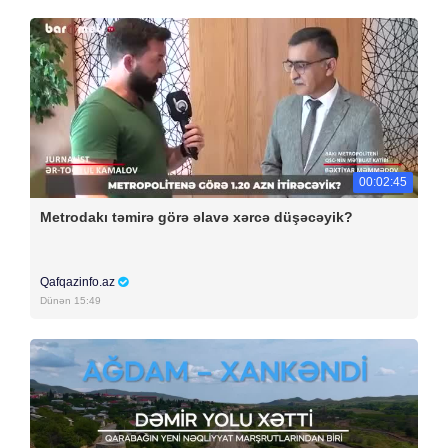
00:02:45
Metrodakı təmirə görə əlavə xərcə düşəcəyik?
Qafqazinfo.az
Dünən 15:49