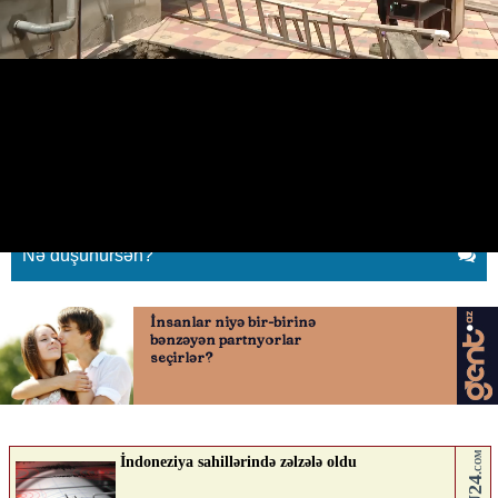
Xətai rayonunda fövqəladə
vəziyyə
26.05.2026
0
YENILIK.AZ
ABUNƏ OL
Nə düşünürsən?