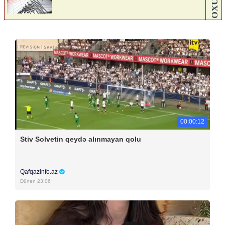
00:00:12
Stiv Solvetin qeydə alınmayan qolu
Qafqazinfo.az
Dünən 23:06