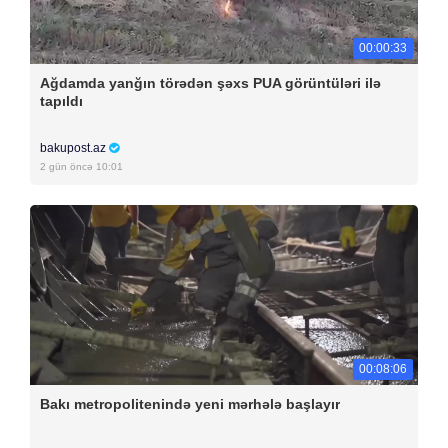
00:00:33
Ağdamda yanğın törədən şəxs PUA görüntüləri ilə
tapıldı
bakupost.az
2 gün öncə 10:01
00:08:06
Bakı metropolitenində yeni mərhələ başlayır