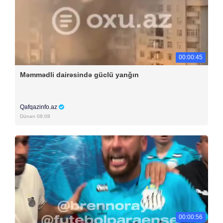
00:00:45
Məmmədli dairəsində güclü yanğın
Qafqazinfo.az
Dünən 08:08
00:00:56