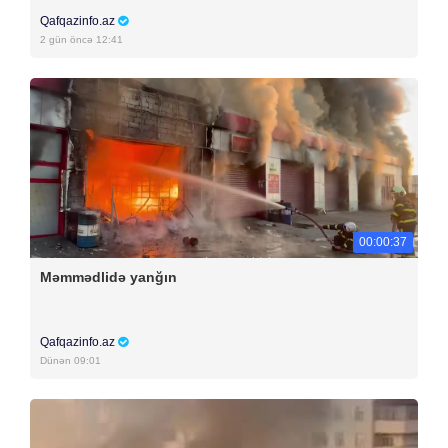
Qafqazinfo.az
2 gün öncə 12:41
00:00:37
Məmmədlidə yanğın
Qafqazinfo.az
Dünən 09:01