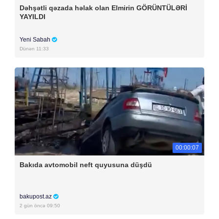
Dəhşətli qəzada həlak olan Elmirin GÖRÜNTÜLƏRİ
YAYILDI
Yeni Sabah
Dünən 11:33
00:00:07
Bakıda avtomobil neft quyusuna düşdü
bakupost.az
2 gün öncə 09:50