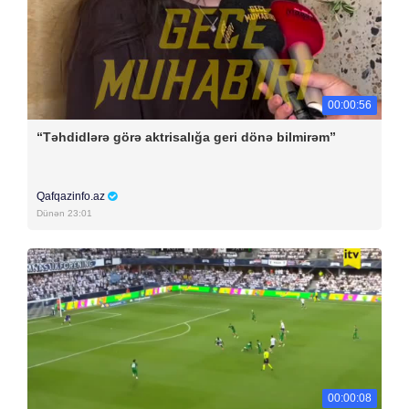
00:00:56
“Təhdidlərə görə aktrisalığa geri dönə bilmirəm”
Qafqazinfo.az
Dünən 23:01
00:00:08