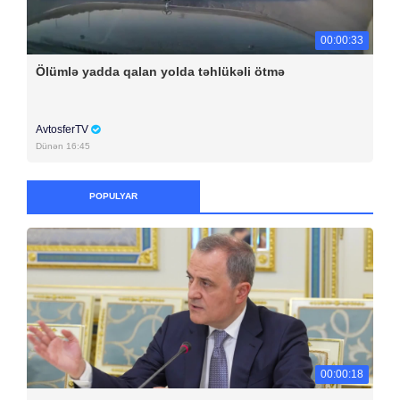
00:00:33
Ölümlə yadda qalan yolda təhlükəli ötmə
AvtosferTV
Dünən 16:45
POPULYAR
00:00:18