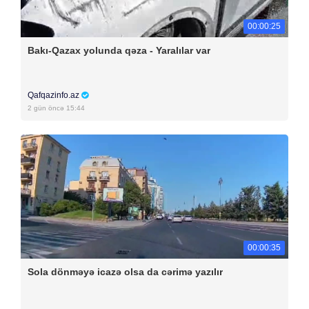
00:00:25
Bakı-Qazax yolunda qəza - Yaralılar var
Qafqazinfo.az
2 gün öncə 15:44
00:00:35
Sola dönməyə icazə olsa da cərimə yazılır