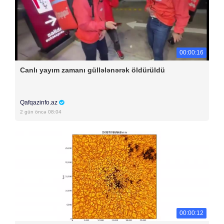
00:00:16
Canlı yayım zamanı güllələnərək öldürüldü
Qafqazinfo.az
2 gün öncə 08:04
00:00:12