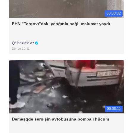
00:00:32
FHN "Tarqovı"dakı yanğınla bağlı məlumat yaydı
Qafqazinfo.az
Dünən 12:11
00:00:11
Dəməşqdə sərnişin avtobusuna bombalı hücum