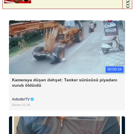
00:00:34
Kameraya düşən dəhşət: Tanker sürücüsü piyadanı
vurub öldürdü
AvtosferTV
Dünən 21:26