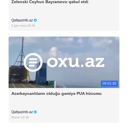
Zelenski Ceyhun Bayramovu qəbul etdi
Qafqazinfo.az
2 gün öncə 20:46
00:01:30
Azərbaycanlıların olduğu gəmiyə PUA hücumu
Qafqazinfo.az
Dünən 12:18