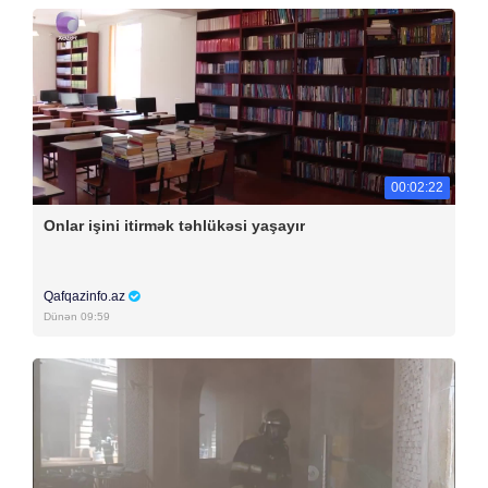
00:02:22
Onlar işini itirmək təhlükəsi yaşayır
Qafqazinfo.az
Dünən 09:59