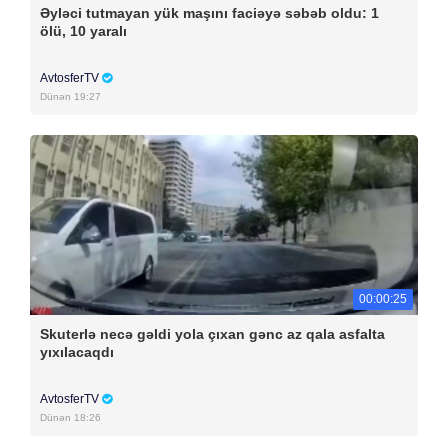
Əyləci tutmayan yük maşını faciəyə səbəb oldu: 1
ölü, 10 yaralı
AvtosferTV
Dünən 19:27
00:00:25
Skuterlə necə gəldi yola çıxan gənc az qala asfalta
yıxılacaqdı
AvtosferTV
Dünən 18:26