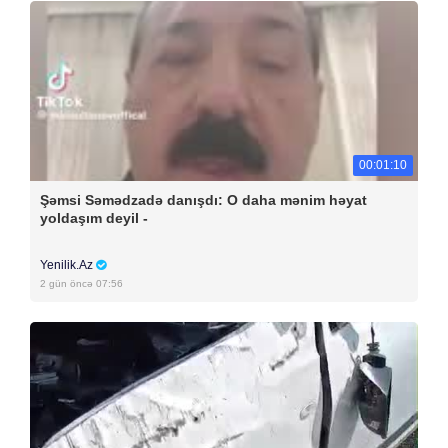
00:01:10
Şəmsi Səmədzadə danışdı: O daha mənim həyat
yoldaşım deyil -
Yenilik.Az
2 gün öncə 07:56