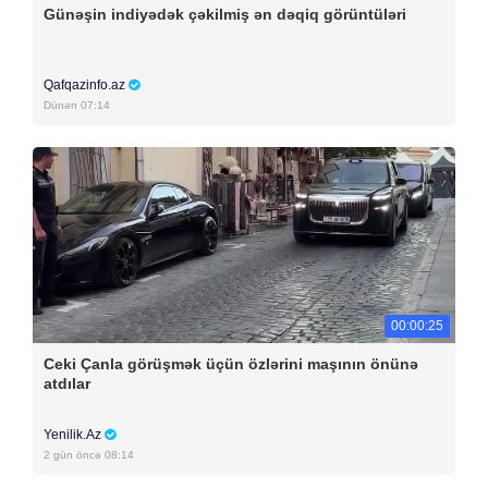
Günəşin indiyədək çəkilmiş ən dəqiq görüntüləri
Qafqazinfo.az
Dünən 07:14
00:00:25
Ceki Çanla görüşmək üçün özlərini maşının önünə
atdılar
Yenilik.Az
2 gün öncə 08:14