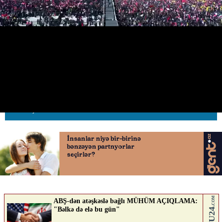
Xameneinin vida mərasimində
görünməmiş mənzərə
05.07.2026
0
AVTOSFERTV
ABUNƏ OL
Nə düşünürsən?