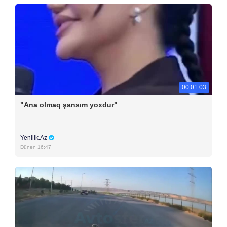
00:01:03
"Ana olmaq şansım yoxdur"
Yenilik.Az
Dünən 16:47