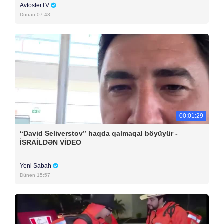
AvtosferTV
Dünən 07:43
00:01:29
“David Seliverstov” haqda qalmaqal böyüyür -
İSRAİLDƏN VİDEO
Yeni Sabah
Dünən 15:57