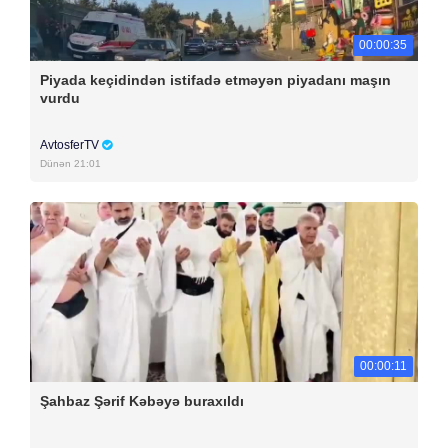
00:00:35
Piyada keçidindən istifadə etməyən piyadanı maşın
vurdu
AvtosferTV
Dünən 21:01
00:00:11
Şahbaz Şərif Kəbəyə buraxıldı