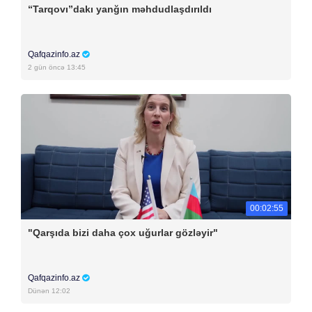
“Tarqovı”dakı yanğın məhdudlaşdırıldı
Qafqazinfo.az
2 gün öncə 13:45
00:02:55
"Qarşıda bizi daha çox uğurlar gözləyir"
Qafqazinfo.az
Dünən 12:02