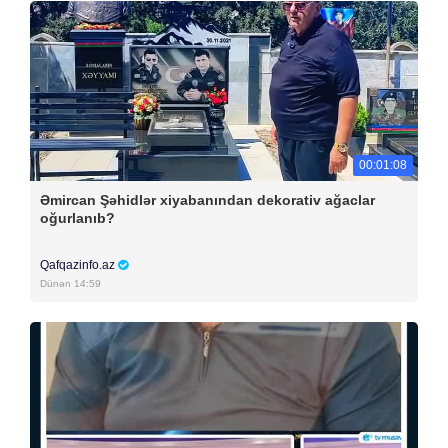
00:01:08
Əmircan Şəhidlər xiyabanından dekorativ ağaclar
oğurlanıb?
Qafqazinfo.az
Dünən 14:59