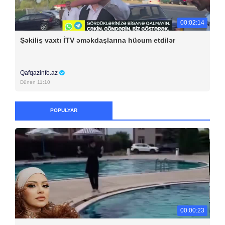
00:02:14
Şəkiliş vaxtı İTV əməkdaşlarına hücum etdilər
Qafqazinfo.az
Dünən 11:10
POPULYAR
00:00:23