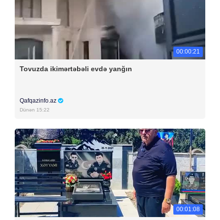
00:00:21
Tovuzda ikimərtəbəli evdə yanğın
Qafqazinfo.az
Dünən 15:22
00:01:08