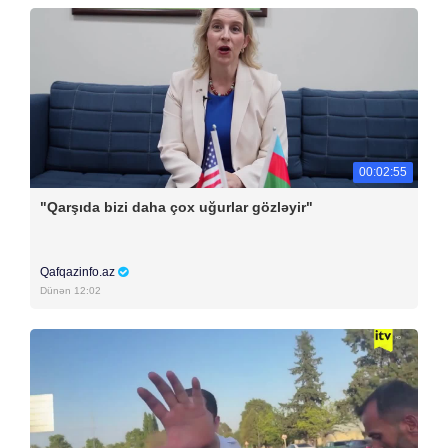
00:02:55
"Qarşıda bizi daha çox uğurlar gözləyir"
Qafqazinfo.az
Dünən 12:02