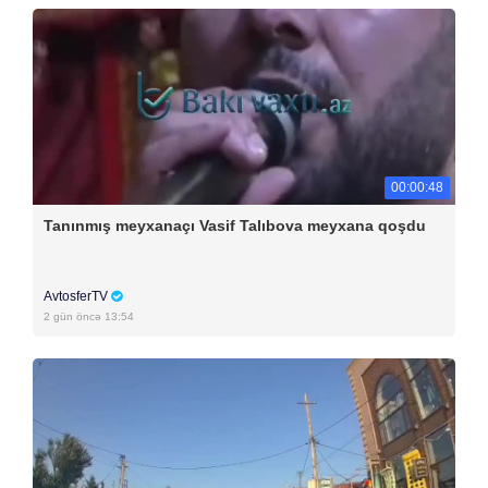
00:00:48
Tanınmış meyxanaçı Vasif Talıbova meyxana qoşdu
AvtosferTV
2 gün öncə 13:54