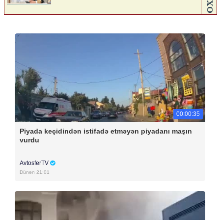
00:00:35
Piyada keçidindən istifadə etməyən piyadanı maşın
vurdu
AvtosferTV
Dünən 21:01