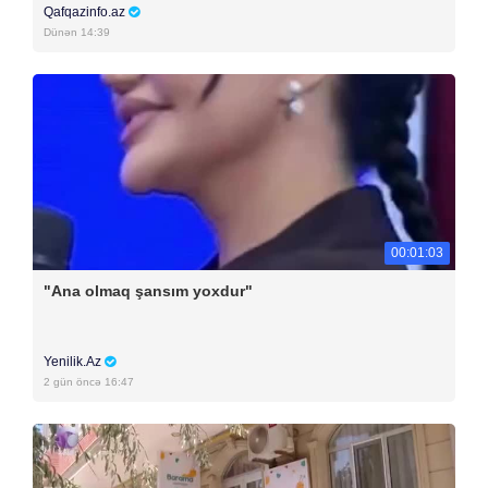
Qafqazinfo.az
Dünən 14:39
00:01:03
"Ana olmaq şansım yoxdur"
Yenilik.Az
2 gün öncə 16:47