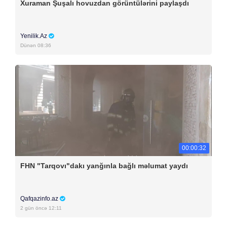
Xuraman Şuşalı hovuzdan görüntülərini paylaşdı
Yenilik.Az
Dünən 08:36
00:00:32
FHN "Tarqovı"dakı yanğınla bağlı məlumat yaydı
Qafqazinfo.az
2 gün öncə 12:11