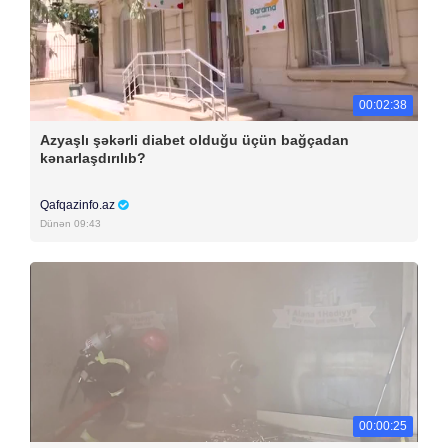
00:02:38
Azyaşlı şəkərli diabet olduğu üçün bağçadan
kənarlaşdırılıb?
Qafqazinfo.az
Dünən 09:43
00:00:25