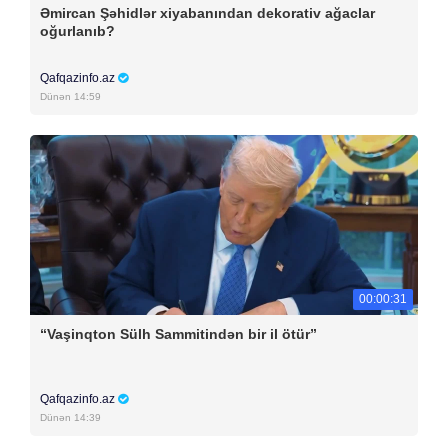
Əmircan Şəhidlər xiyabanından dekorativ ağaclar
oğurlanıb?
Qafqazinfo.az
Dünən 14:59
00:00:31
“Vaşinqton Sülh Sammitindən bir il ötür”
Qafqazinfo.az
Dünən 14:39