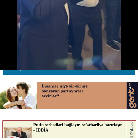
Toyunda oxuyan atasına nəmər
verdi
16.06.2026
0
AVTOSFERTV
ABUNƏ OL
Nə düşünürsən?