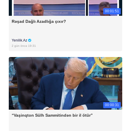
00:01:51
Rəşad Dağlı Azadlığa çıxır?
Yenilik.Az
2 gün öncə 19:31
00:00:31
“Vaşinqton Sülh Sammitindən bir il ötür”