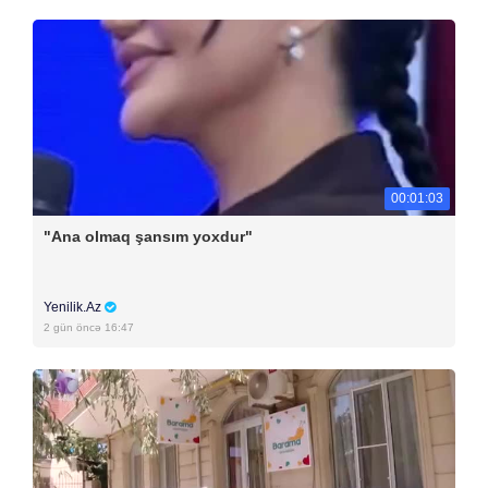
00:01:03
"Ana olmaq şansım yoxdur"
Yenilik.Az
2 gün öncə 16:47