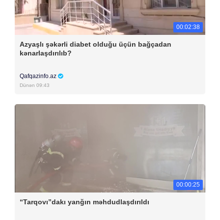
00:02:38
Azyaşlı şəkərli diabet olduğu üçün bağçadan
kənarlaşdırılıb?
Qafqazinfo.az
Dünən 09:43
00:00:25
“Tarqovı”dakı yanğın məhdudlaşdırıldı