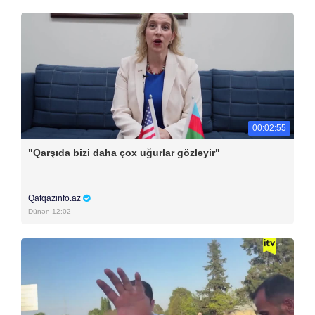
00:02:55
"Qarşıda bizi daha çox uğurlar gözləyir"
Qafqazinfo.az
Dünən 12:02