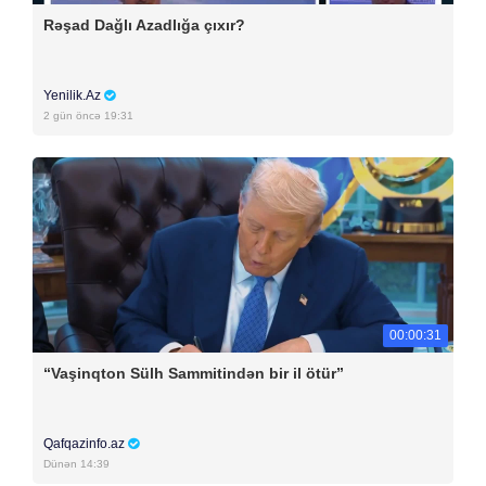
Rəşad Dağlı Azadlığa çıxır?
Yenilik.Az
2 gün öncə 19:31
00:00:31
“Vaşinqton Sülh Sammitindən bir il ötür”
Qafqazinfo.az
Dünən 14:39