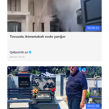
00:00:21
Tovuzda ikimərtəbəli evdə yanğın
Qafqazinfo.az
Dünən 15:22
00:01:08