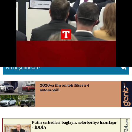
Şaraanın bu hərəkəti gündəm
yaratdı
17.04.2026
0
YENI SABAH
ABUNƏ OL
Nə düşünürsən?