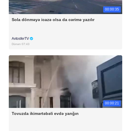
00:00:35
Sola dönməyə icazə olsa da cərimə yazılır
AvtosferTV
Dünən 07:43
00:00:21
Tovuzda ikimərtəbəli evdə yanğın