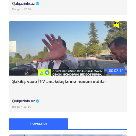
Qafqazinfo.az
Bu gün 12:02
00:02:14
Şəkiliş vaxtı İTV əməkdaşlarına hücum etdilər
Qafqazinfo.az
Bu gün 11:10
POPULYAR