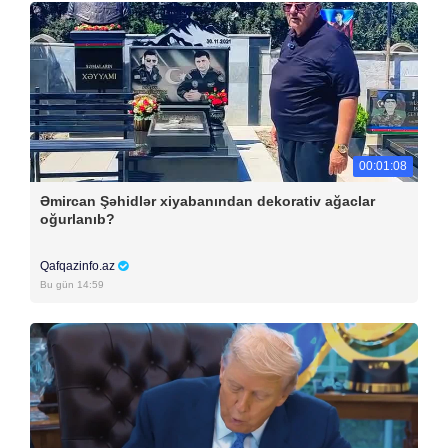
00:01:08
Əmircan Şəhidlər xiyabanından dekorativ ağaclar
oğurlanıb?
Qafqazinfo.az
Bu gün 14:59