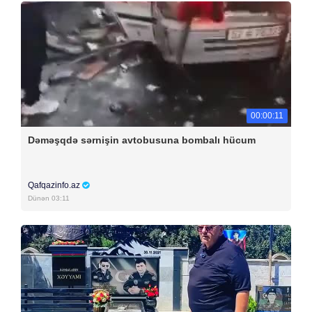
00:00:11
Dəməşqdə sərnişin avtobusuna bombalı hücum
Qafqazinfo.az
Dünən 03:11