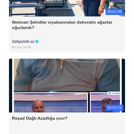
00:01:08
Əmircan Şəhidlər xiyabanından dekorativ ağaclar
oğurlanıb?
Qafqazinfo.az
Bu gün 14:59
00:01:51
Rəşad Dağlı Azadlığa çıxır?