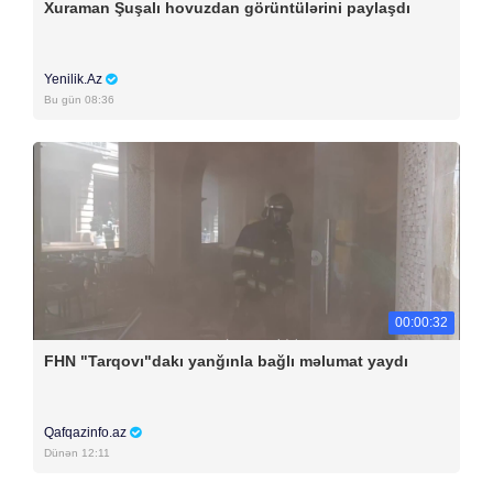
Xuraman Şuşalı hovuzdan görüntülərini paylaşdı
Yenilik.Az
Bu gün 08:36
00:00:32
FHN "Tarqovı"dakı yanğınla bağlı məlumat yaydı
Qafqazinfo.az
Dünən 12:11