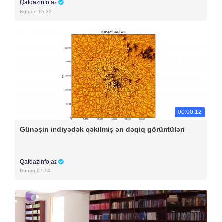
Qafqazinfo.az
Bu gün 15:22
00:00:12
Günəşin indiyədək çəkilmiş ən dəqiq görüntüləri
Qafqazinfo.az
Dünən 07:14