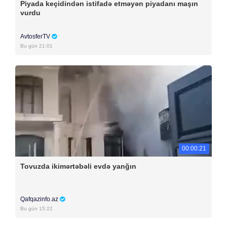
Piyada keçidindən istifadə etməyən piyadanı maşın
vurdu
AvtosferTV
Bu gün 21:01
00:00:21
Tovuzda ikimərtəbəli evdə yanğın
Qafqazinfo.az
Bu gün 15:22