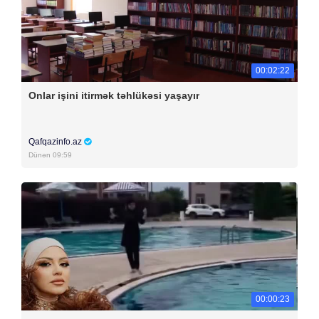
00:02:22
Onlar işini itirmək təhlükəsi yaşayır
Qafqazinfo.az
Dünən 09:59
00:00:23