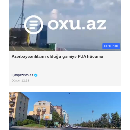
00:01:30
Azərbaycanlıların olduğu gəmiyə PUA hücumu
Qafqazinfo.az
Dünən 12:18