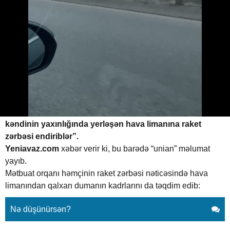
Ruslar Ukraynada daha bir hava
limanını vurub
06.03.2022
0
YENILIK.AZ
ABUNƏ OL
“Rus işğalçıları Vinnitsa yaxınlığındakı Qavrişovka
kəndinin yaxınlığında yerləşən hava limanına raket
zərbəsi endiriblər”.
Yeniavaz.com
xəbər verir ki, bu barədə “unian” məlumat
yayıb.
Mətbuat orqanı həmçinin raket zərbəsi nəticəsində hava
limanından qalxan dumanın kadrlarını da təqdim edib:
Nə düşünürsən?