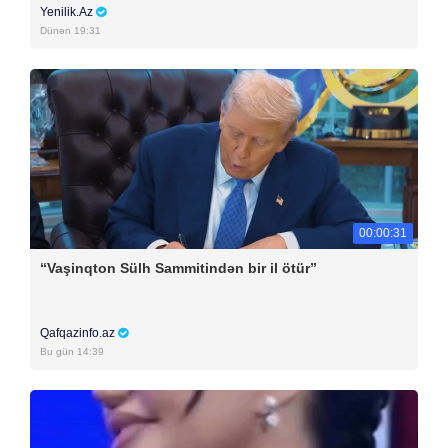
Yenilik.Az
Dünən 19:31
00:00:31
“Vaşinqton Sülh Sammitindən bir il ötür”
Qafqazinfo.az
Bu gün 14:39