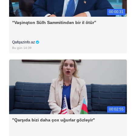
00:00:31
“Vaşinqton Sülh Sammitindən bir il ötür”
Qafqazinfo.az
Bu gün 14:39
00:02:55
"Qarşıda bizi daha çox uğurlar gözləyir"