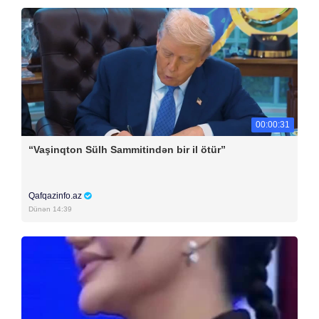
00:00:31
“Vaşinqton Sülh Sammitindən bir il ötür”
Qafqazinfo.az
Dünən 14:39