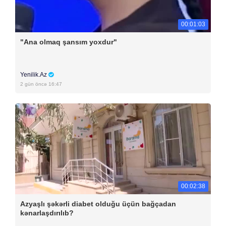
00:01:03
"Ana olmaq şansım yoxdur"
Yenilik.Az
2 gün öncə 16:47
00:02:38
Azyaşlı şəkərli diabet olduğu üçün bağçadan
kənarlaşdırılıb?