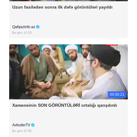
Uzun fasilədən sonra ilk dəfə görüntüləri yayıldı
Qafqazinfo.az
Bu gün 12:25
00:00:21
Xameneinin SON GÖRÜNTÜLƏRİ ortalığı qarışdırdı
AvtosferTV
Bu gün 11:58