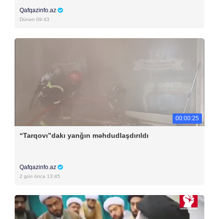
Qafqazinfo.az
Dünən 09:43
00:00:25
“Tarqovı”dakı yanğın məhdudlaşdırıldı
Qafqazinfo.az
2 gün öncə 13:45