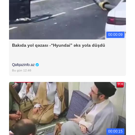
00:00:09
Bakıda yol qəzası -“Hyundai” əks yola düşdü
Qafqazinfo.az
Bu gün 12:46
00:00:15