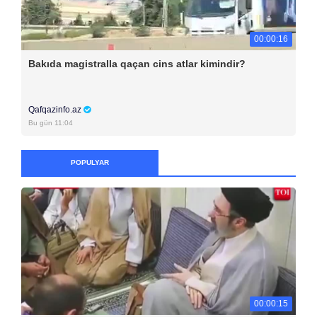
00:00:16
Bakıda magistralla qaçan cins atlar kimindir?
Qafqazinfo.az
Bu gün 11:04
POPULYAR
00:00:15