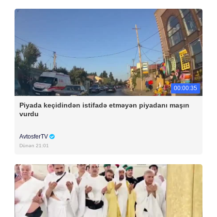
00:00:35
Piyada keçidindən istifadə etməyən piyadanı maşın
vurdu
AvtosferTV
Dünən 21:01