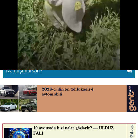
Qurdlardan qoruyan qoyun zirehi
düzəldildi
30.05.2026
0
YENILIK.AZ
ABUNƏ OL
Nə düşünürsən?