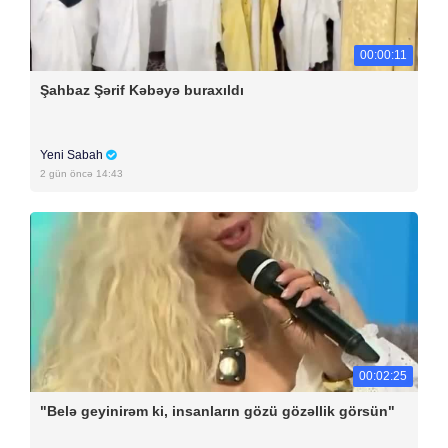
00:00:11
Şahbaz Şərif Kəbəyə buraxıldı
Yeni Sabah
2 gün öncə 14:43
00:02:25
"Belə geyinirəm ki, insanların gözü gözəllik görsün"