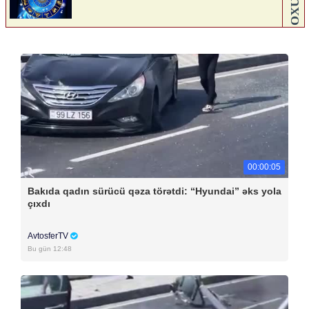
00:00:05
Bakıda qadın sürücü qəza törətdi: “Hyundai” əks yola
çıxdı
AvtosferTV
Bu gün 12:48