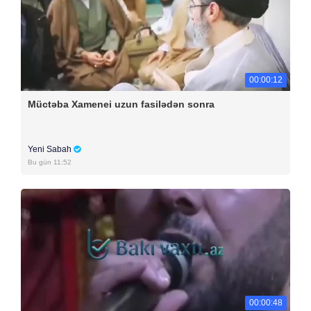
00:00:12
Müctəba Xamenei uzun fasilədən sonra
Yeni Sabah
Bu gün 11:52
00:00:48