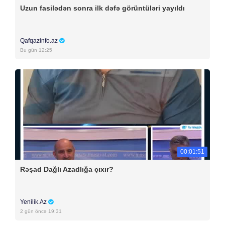
Uzun fasilədən sonra ilk dəfə görüntüləri yayıldı
Qafqazinfo.az
Bu gün 12:25
00:01:51
Rəşad Dağlı Azadlığa çıxır?
Yenilik.Az
2 gün öncə 19:31