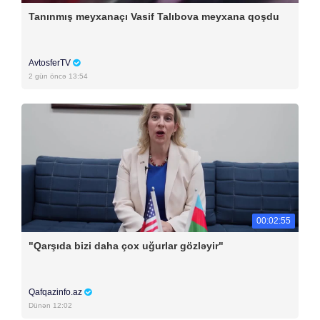
Tanınmış meyxanaçı Vasif Talıbova meyxana qoşdu
AvtosferTV
2 gün öncə 13:54
00:02:55
"Qarşıda bizi daha çox uğurlar gözləyir"
Qafqazinfo.az
Dünən 12:02