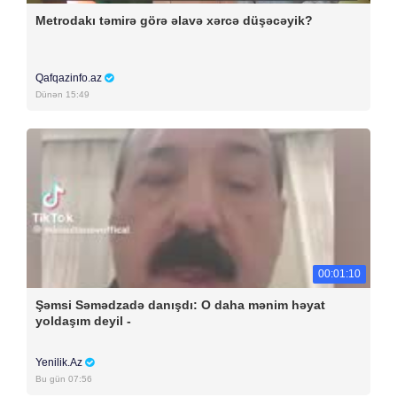
Metrodakı təmirə görə əlavə xərcə düşəcəyik?
Qafqazinfo.az
Dünən 15:49
00:01:10
Şəmsi Səmədzadə danışdı: O daha mənim həyat
yoldaşım deyil -
Yenilik.Az
Bu gün 07:56