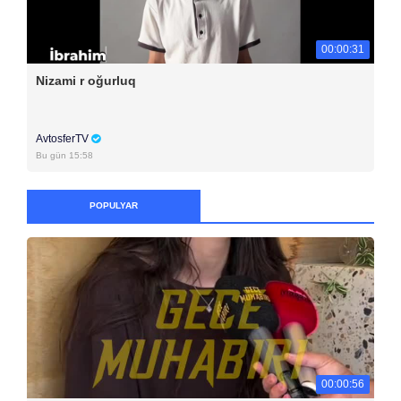
00:00:31
Nizami r oğurluq
AvtosferTV
Bu gün 15:58
POPULYAR
00:00:56