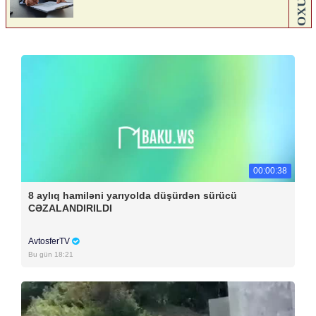
00:00:38
8 aylıq hamiləni yarıyolda düşürdən sürücü
CƏZALANDIRILDI
AvtosferTV
Bu gün 18:21