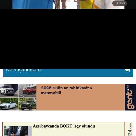
Prezidentin qızını “iqnor” etdi,
gündəm oldu
07.06.2026
0
QAFQAZINFO.AZ
ABUNƏ OL
Nə düşünürsən?