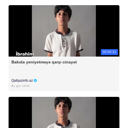
00:00:31
Bakıda yeniyetməyə qarşı cinayət
Qafqazinfo.az
Bu gün 16:04