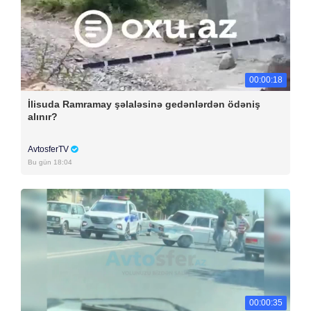
00:00:18
İlisuda Ramramay şəlaləsinə gedənlərdən ödəniş
alınır?
AvtosferTV
Bu gün 18:04
00:00:35