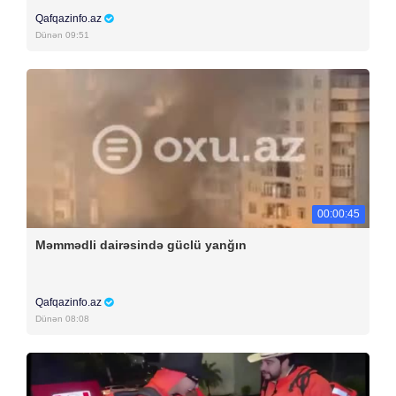
Qafqazinfo.az
Dünən 09:51
00:00:45
Məmmədli dairəsində güclü yanğın
Qafqazinfo.az
Dünən 08:08