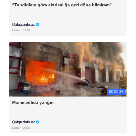
“Təhdidlərə görə aktrisalığa geri dönə bilmirəm”
Qafqazinfo.az
Dünən 23:01
00:00:37
Məmmədlidə yanğın
Qafqazinfo.az
Dünən 09:01