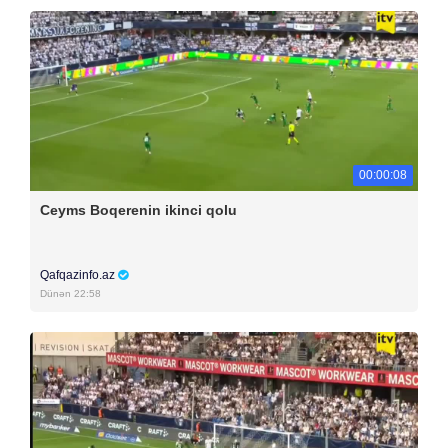
00:00:08
Ceyms Boqerenin ikinci qolu
Qafqazinfo.az
Dünən 22:58