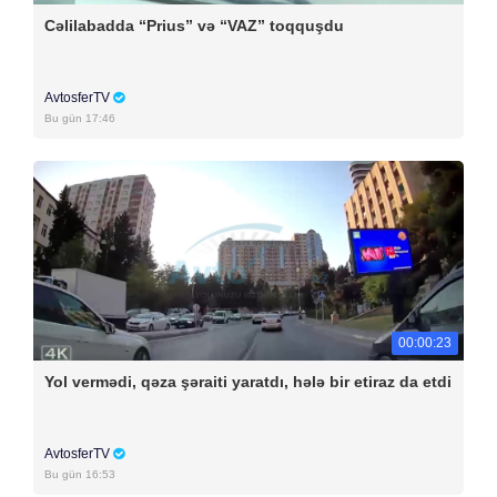
Cəlilabadda “Prius” və “VAZ” toqquşdu
AvtosferTV
Bu gün 17:46
00:00:23
Yol vermədi, qəza şəraiti yaratdı, hələ bir etiraz da etdi
AvtosferTV
Bu gün 16:53