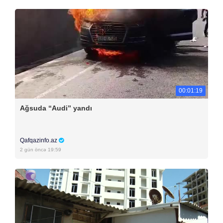
00:01:19
Ağsuda “Audi” yandı
Qafqazinfo.az
2 gün öncə 19:59