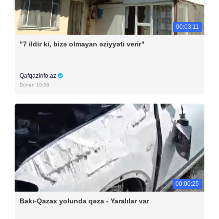
00:03:11
"7 ildir ki, bizə olmayan əziyyəti verir"
Qafqazinfo.az
Dünən 10:08
00:00:25
Bakı-Qazax yolunda qəza - Yaralılar var