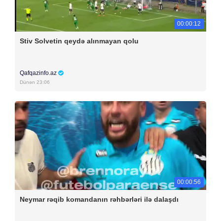
00:00:12
Stiv Solvetin qeydə alınmayan qolu
Qafqazinfo.az
Dünən 23:06
00:00:56
Neymar rəqib komandanın rəhbərləri ilə dalaşdı