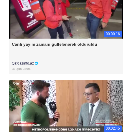
00:00:16
Canlı yayım zamanı güllələnərək öldürüldü
Qafqazinfo.az
Bu gün 08:04
00:02:45