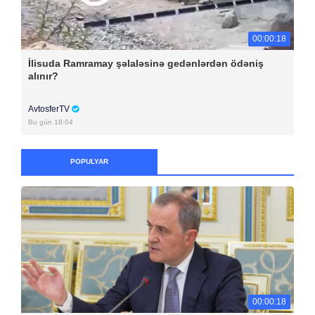
00:00:18
İlisuda Ramramay şəlaləsinə gedənlərdən ödəniş
alınır?
AvtosferTV
Bu gün 18:04
POPULYAR
00:00:18