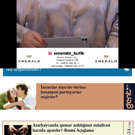
Nəcməddin Sadıkovla bağlı ŞOK
SİRLƏR açıqlandı
12.06.2026
0
KONTEKST.AZ
ABUNƏ OL
Nə düşünürsən?