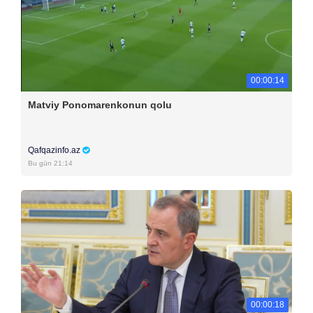
00:00:14
Matviy Ponomarenkonun qolu
Qafqazinfo.az
Bu gün 21:14
00:00:18