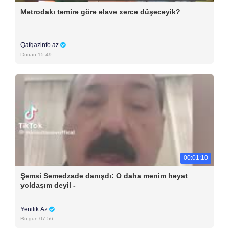
Metrodakı təmirə görə əlavə xərcə düşəcəyik?
Qafqazinfo.az
Dünən 15:49
00:01:10
Şəmsi Səmədzadə danışdı: O daha mənim həyat
yoldaşım deyil -
Yenilik.Az
Bu gün 07:56