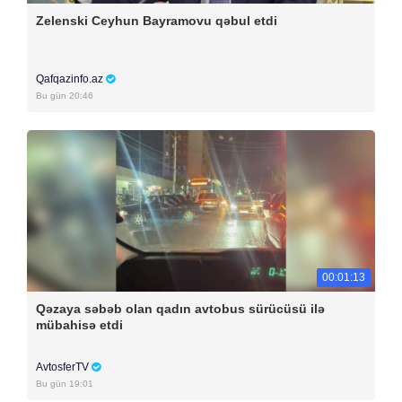
Zelenski Ceyhun Bayramovu qəbul etdi
Qafqazinfo.az
Bu gün 20:46
00:01:13
Qəzaya səbəb olan qadın avtobus sürücüsü ilə
mübahisə etdi
AvtosferTV
Bu gün 19:01