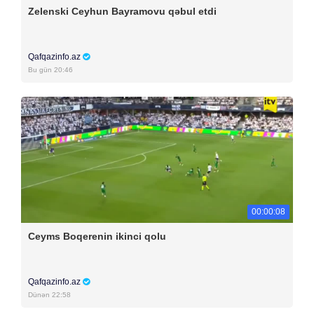
Zelenski Ceyhun Bayramovu qəbul etdi
Qafqazinfo.az
Bu gün 20:46
00:00:08
Ceyms Boqerenin ikinci qolu
Qafqazinfo.az
Dünən 22:58