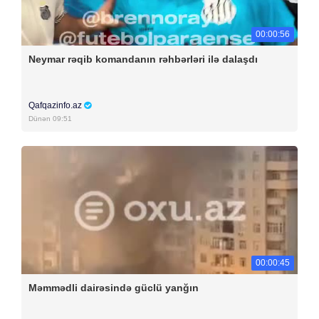
00:00:56
Neymar rəqib komandanın rəhbərləri ilə dalaşdı
Qafqazinfo.az
Dünən 09:51
00:00:45
Məmmədli dairəsində güclü yanğın