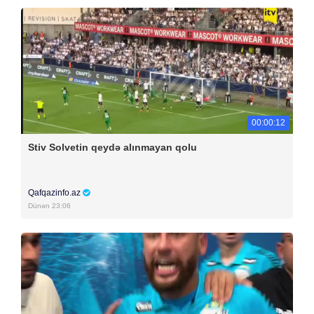
00:00:12
Stiv Solvetin qeydə alınmayan qolu
Qafqazinfo.az
Dünən 23:06