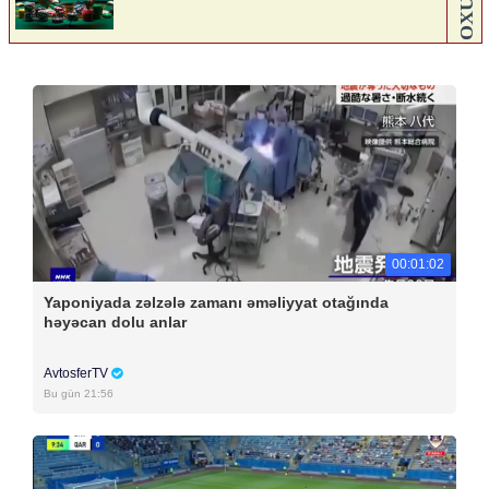
00:01:02
Yaponiyada zəlzələ zamanı əməliyyat otağında
həyəcan dolu anlar
AvtosferTV
Bu gün 21:56