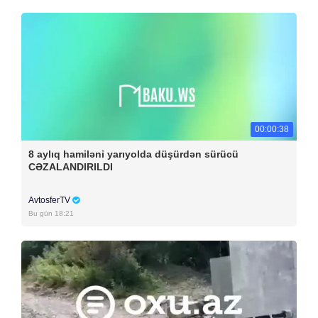
00:00:38
8 aylıq hamiləni yarıyolda düşürdən sürücü
CƏZALANDIRILDI
AvtosferTV
Bu gün 18:21