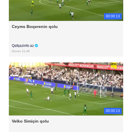
00:00:13
Ceyms Boqerenin qolu
Qafqazinfo.az
Dünən 21:49
00:00:13
Velko Simiçin qolu