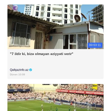
00:03:11
"7 ildir ki, bizə olmayan əziyyəti verir"
Qafqazinfo.az
Dünən 10:08