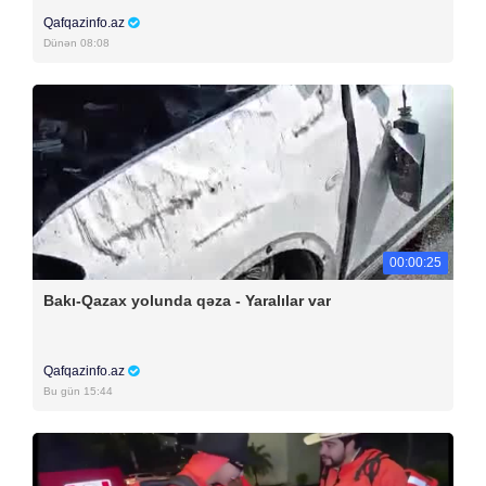
Qafqazinfo.az
Dünən 08:08
00:00:25
Bakı-Qazax yolunda qəza - Yaralılar var
Qafqazinfo.az
Bu gün 15:44