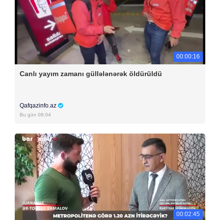
00:00:16
Canlı yayım zamanı güllələnərək öldürüldü
Qafqazinfo.az
Bu gün 08:04
00:02:45