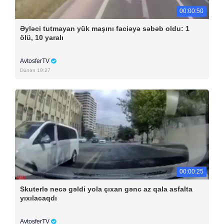
00:00:50
Əyləci tutmayan yük maşını faciəyə səbəb oldu: 1
ölü, 10 yaralı
AvtosferTV
Dünən 19:27
00:00:25
Skuterlə necə gəldi yola çıxan gənc az qala asfalta
yıxılacaqdı
AvtosferTV