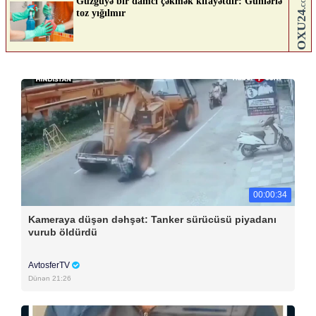
00:00:34
Kameraya düşən dəhşət: Tanker sürücüsü piyadanı
vurub öldürdü
AvtosferTV
Dünən 21:26