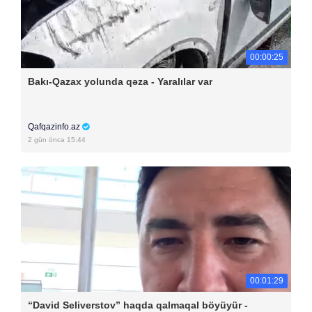
00:00:25
Bakı-Qazax yolunda qəza - Yaralılar var
Qafqazinfo.az
2 gün öncə 15:44
00:01:29
“David Seliverstov” haqda qalmaqal böyüyür -