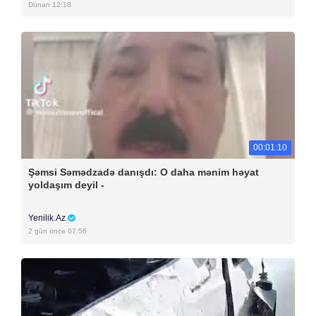
Dünən 12:18
00:01:10
Şəmsi Səmədzadə danışdı: O daha mənim həyat
yoldaşım deyil -
Yenilik.Az
2 gün öncə 07:56