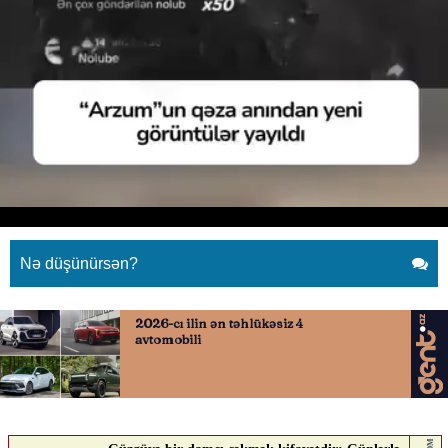
İlqar Altay “Arzum”un səs yazısını
yaydı
03.07.2026
0
YENI SABAH
ABUNƏ OL
İlqar Altay “Arzum”un səs yazısını yaydı
Nə düşünürsən?