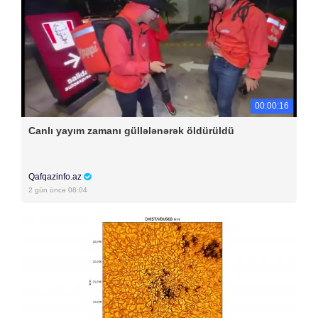
00:00:16
Canlı yayım zamanı güllələnərək öldürüldü
Qafqazinfo.az
2 gün öncə 08:04