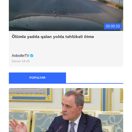
00:00:33
Ölümlə yadda qalan yolda təhlükəli ötmə
AvtosferTV
Dünən 16:45
POPULYAR