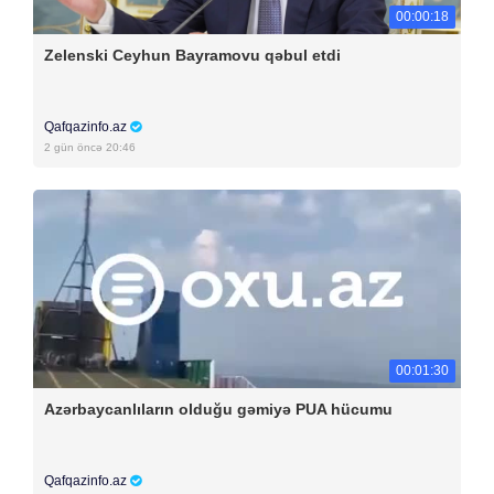
00:00:18
Zelenski Ceyhun Bayramovu qəbul etdi
Qafqazinfo.az
2 gün öncə 20:46
00:01:30
Azərbaycanlıların olduğu gəmiyə PUA hücumu
Qafqazinfo.az