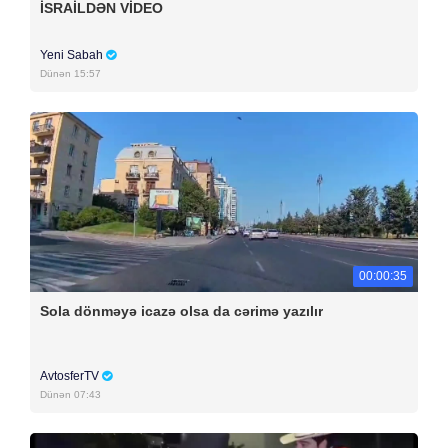
İSRAİLDƏN VİDEO
Yeni Sabah
Dünən 15:57
00:00:35
Sola dönməyə icazə olsa da cərimə yazılır
AvtosferTV
Dünən 07:43