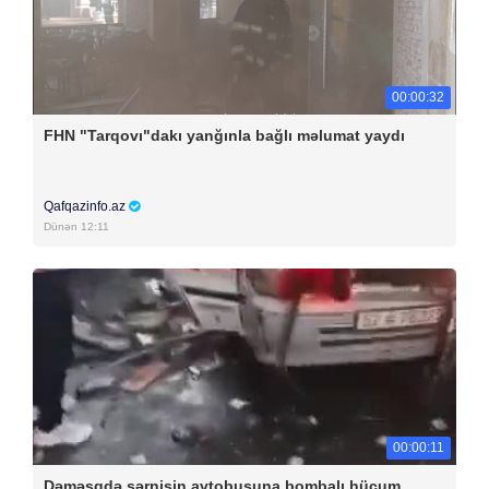
00:00:32
FHN "Tarqovı"dakı yanğınla bağlı məlumat yaydı
Qafqazinfo.az
Dünən 12:11
00:00:11
Dəməşqdə sərnişin avtobusuna bombalı hücum