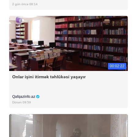
2 gün öncə 08:14
00:02:22
Onlar işini itirmək təhlükəsi yaşayır
Qafqazinfo.az
Dünən 09:59