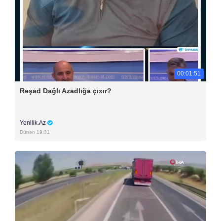
00:01:51
Rəşad Dağlı Azadlığa çıxır?
Yenilik.Az
Dünən 19:31