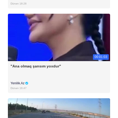
Dünən 18:26
00:01:03
"Ana olmaq şansım yoxdur"
Yenilik.Az
Dünən 16:47