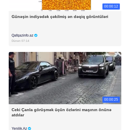
00:00:12
Günəşin indiyədək çəkilmiş ən dəqiq görüntüləri
Qafqazinfo.az
Dünən 07:14
00:00:25
Ceki Çanla görüşmək üçün özlərini maşının önünə
atdılar
Yenilik.Az