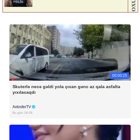
00:00:25
Skuterlə necə gəldi yola çıxan gənc az qala asfalta
yıxılacaqdı
AvtosferTV
Bu gün 18:26