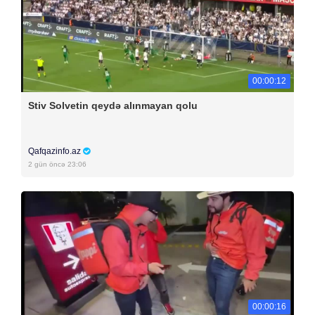
00:00:12
Stiv Solvetin qeydə alınmayan qolu
Qafqazinfo.az
2 gün öncə 23:06
00:00:16