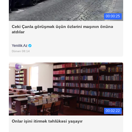
00:00:25
Ceki Çanla görüşmək üçün özlərini maşının önünə
atdılar
Yenilik.Az
Dünən 08:14
00:02:22
Onlar işini itirmək təhlükəsi yaşayır