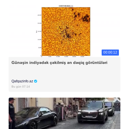
00:00:12
Günəşin indiyədək çəkilmiş ən dəqiq görüntüləri
Qafqazinfo.az
Bu gün 07:14