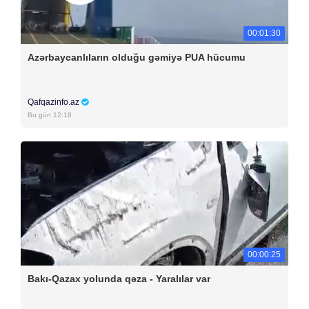
00:01:30
Azərbaycanlıların olduğu gəmiyə PUA hücumu
Qafqazinfo.az
Bu gün 12:18
00:00:25
Bakı-Qazax yolunda qəza - Yaralılar var