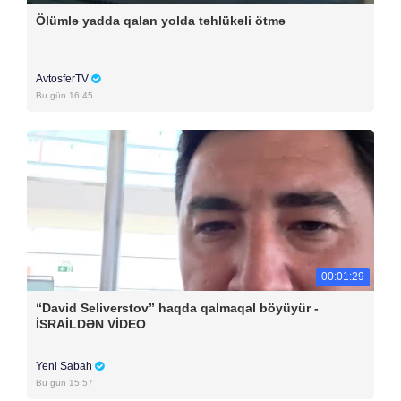
Ölümlə yadda qalan yolda təhlükəli ötmə
AvtosferTV
Bu gün 16:45
00:01:29
“David Seliverstov” haqda qalmaqal böyüyür -
İSRAİLDƏN VİDEO
Yeni Sabah
Bu gün 15:57