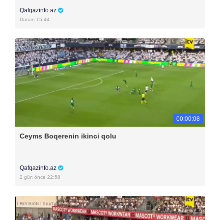
Qafqazinfo.az
Dünən 15:44
00:00:08
Ceyms Boqerenin ikinci qolu
Qafqazinfo.az
2 gün öncə 22:58