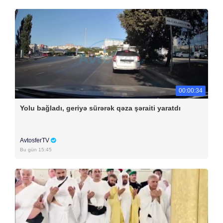
00:00:34
Yolu bağladı, geriyə sürərək qəza şəraiti yaratdı
AvtosferTV
Bu gün 15:45