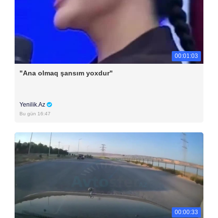
00:01:03
"Ana olmaq şansım yoxdur"
Yenilik.Az
Bu gün 16:47
00:00:33