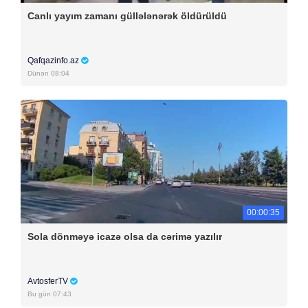
Canlı yayım zamanı güllələnərək öldürüldü
Qafqazinfo.az
Dünən 08:04
00:00:35
Sola dönməyə icazə olsa da cərimə yazılır
AvtosferTV
Bu gün 07:43