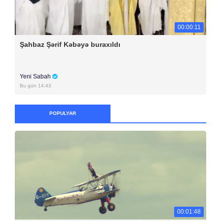
00:00:11
Şahbaz Şərif Kəbəyə buraxıldı
Yeni Sabah
Bu gün 14:43
POPULYAR
00:01:48