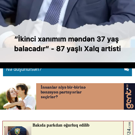
"İkinci xanımım məndən 37 yaş
balacadır"
01.07.2026
0
YENILIK.AZ
ABUNƏ OL
Nə düşünürsən?