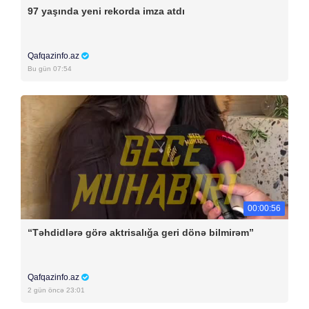
97 yaşında yeni rekorda imza atdı
Qafqazinfo.az
Bu gün 07:54
00:00:56
“Təhdidlərə görə aktrisalığa geri dönə bilmirəm”
Qafqazinfo.az
2 gün öncə 23:01