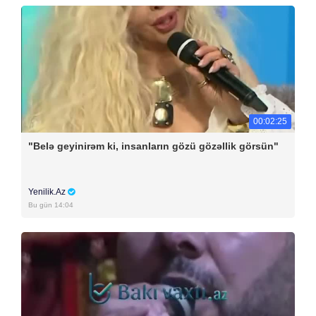
00:02:25
"Belə geyinirəm ki, insanların gözü gözəllik görsün"
Yenilik.Az
Bu gün 14:04