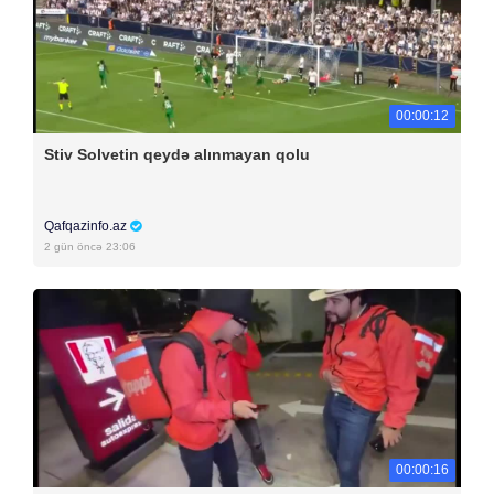
00:00:12
Stiv Solvetin qeydə alınmayan qolu
Qafqazinfo.az
2 gün öncə 23:06
00:00:16