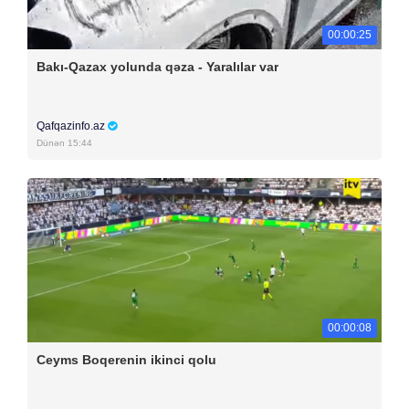
00:00:25
Bakı-Qazax yolunda qəza - Yaralılar var
Qafqazinfo.az
Dünən 15:44
00:00:08
Ceyms Boqerenin ikinci qolu