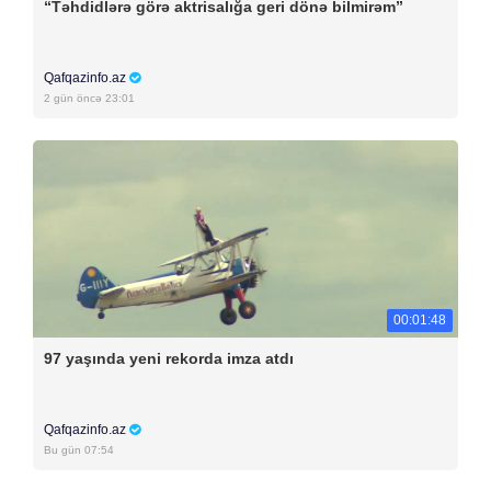
“Təhdidlərə görə aktrisalığa geri dönə bilmirəm”
Qafqazinfo.az
2 gün öncə 23:01
00:01:48
97 yaşında yeni rekorda imza atdı
Qafqazinfo.az
Bu gün 07:54