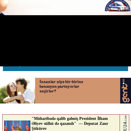
Əziz piyadalar, təhlükəsizliyinizə
laqeyd yanaşmayın!
19.06.2026
0
AVTOSFERTV
ABUNƏ OL
Nə düşünürsən?