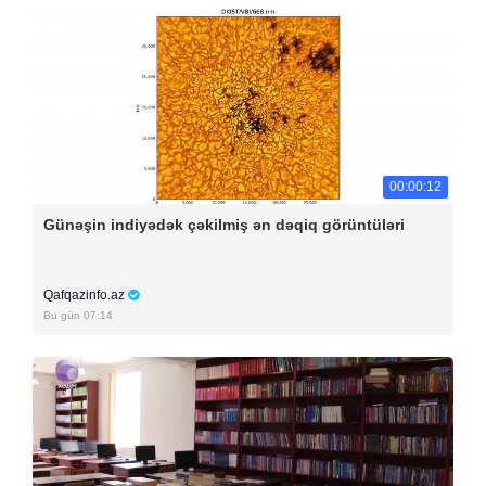
00:00:12
Günəşin indiyədək çəkilmiş ən dəqiq görüntüləri
Qafqazinfo.az
Bu gün 07:14