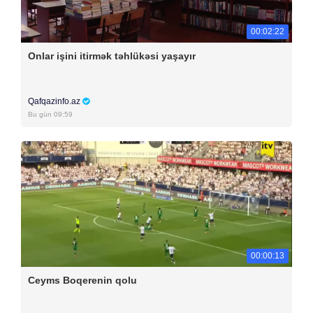
00:02:22
Onlar işini itirmək təhlükəsi yaşayır
Qafqazinfo.az
Bu gün 09:59
00:00:13
Ceyms Boqerenin qolu