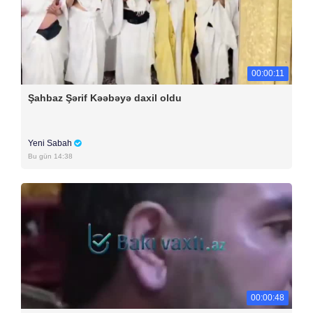
00:00:11
Şahbaz Şərif Kəəbəyə daxil oldu
Yeni Sabah
Bu gün 14:38
00:00:48