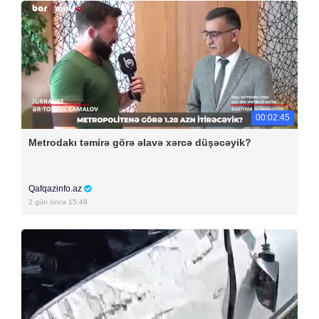
00:02:45
Metrodakı təmirə görə əlavə xərcə düşəcəyik?
Qafqazinfo.az
2 gün öncə 15:49