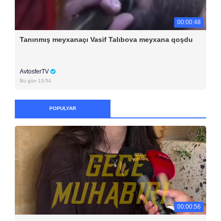
00:00:48
Tanınmış meyxanaçı Vasif Talıbova meyxana qoşdu
AvtosferTV
Bu gün 13:54
POPULYAR
00:00:56