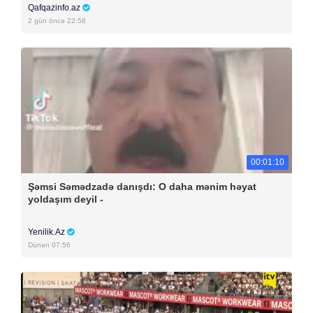
Qafqazinfo.az
2 gün öncə 22:58
00:01:10
Şəmsi Səmədzadə danışdı: O daha mənim həyat
yoldaşım deyil -
Yenilik.Az
Dünən 07:56