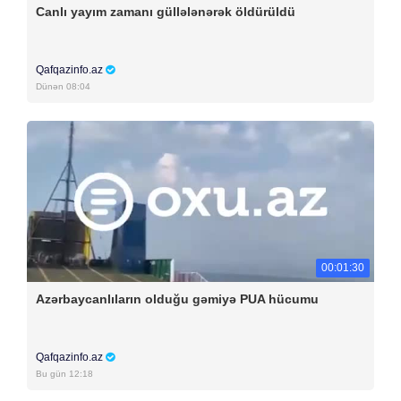
Canlı yayım zamanı güllələnərək öldürüldü
Qafqazinfo.az
Dünən 08:04
00:01:30
Azərbaycanlıların olduğu gəmiyə PUA hücumu
Qafqazinfo.az
Bu gün 12:18