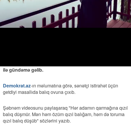
Şəbnəm Tovuzlu: "Hər adamın
toruna qızıl balıq düşmür"
09.07.2019
0
OXU24.COM
ABUNƏ OL
Müğənni Şəbnəm Tovuzlu sosial şəbəkədəki paylaşımı
ilə gündəmə gəlib.
Demokrat.az
-ın məlumatına görə, sənətçi istirahət üçün
getdiyi masallıda balıq ovuna çıxıb.
Şəbnəm videosunu paylaşaraq "Hər adamın qarmağına qızıl
balıq düşmür. Mən həm özüm qızıl balığam, həm də toruma
qızıl balıq düşüb" sözlərini yazıb.