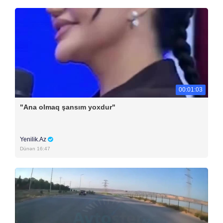
00:01:03
"Ana olmaq şansım yoxdur"
Yenilik.Az
Dünən 16:47