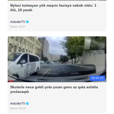
Əyləci tutmayan yük maşını faciəyə səbəb oldu: 1
ölü, 10 yaralı
AvtosferTV
Dünən 19:27
00:00:25
Skuterlə necə gəldi yola çıxan gənc az qala asfalta
yıxılacaqdı
AvtosferTV
Dünən 18:26