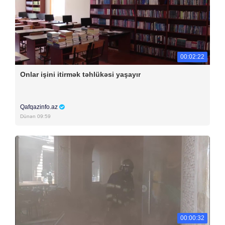
00:02:22
Onlar işini itirmək təhlükəsi yaşayır
Qafqazinfo.az
Dünən 09:59
00:00:32