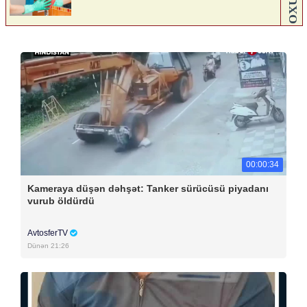
00:00:34
Kameraya düşən dəhşət: Tanker sürücüsü piyadanı
vurub öldürdü
AvtosferTV
Dünən 21:26