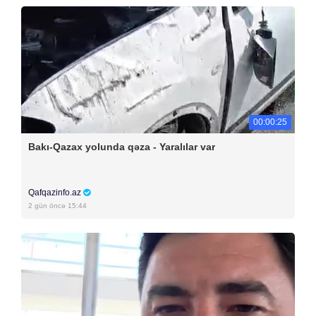
00:00:25
Bakı-Qazax yolunda qəza - Yaralılar var
Qafqazinfo.az
2 gün öncə 15:44