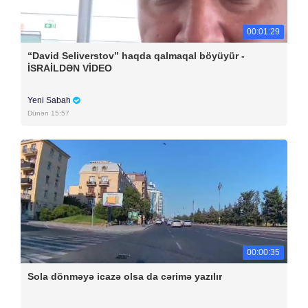
00:01:29
“David Seliverstov” haqda qalmaqal böyüyür -
İSRAİLDƏN VİDEO
Yeni Sabah
Dünən 15:57
00:00:35
Sola dönməyə icazə olsa da cərimə yazılır