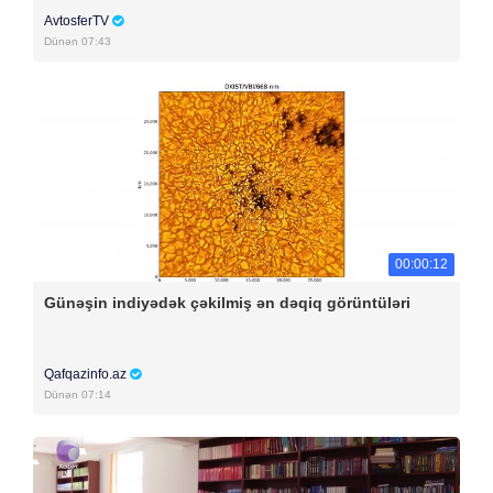
AvtosferTV
Dünən 07:43
00:00:12
Günəşin indiyədək çəkilmiş ən dəqiq görüntüləri
Qafqazinfo.az
Dünən 07:14