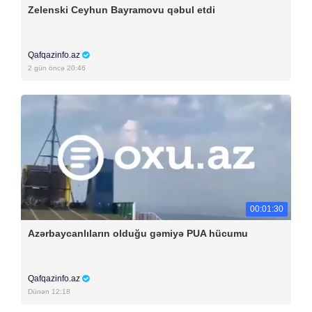
Zelenski Ceyhun Bayramovu qəbul etdi
Qafqazinfo.az
2 gün öncə 20:46
00:01:30
Azərbaycanlıların olduğu gəmiyə PUA hücumu
Qafqazinfo.az
Dünən 12:18