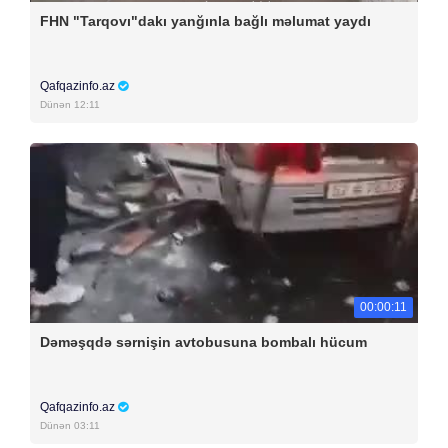
FHN "Tarqovı"dakı yanğınla bağlı məlumat yaydı
Qafqazinfo.az
Dünən 12:11
00:00:11
Dəməşqdə sərnişin avtobusuna bombalı hücum
Qafqazinfo.az
Dünən 03:11