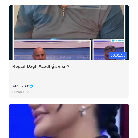
00:01:51
Rəşad Dağlı Azadlığa çıxır?
Yenilik.Az
Dünən 19:31