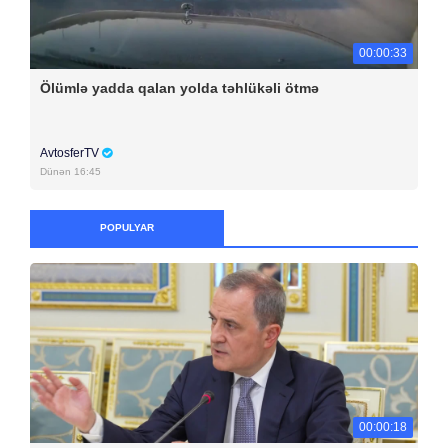
00:00:33
Ölümlə yadda qalan yolda təhlükəli ötmə
AvtosferTV
Dünən 16:45
POPULYAR
00:00:18