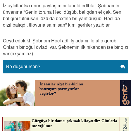
İzləyicilər isə onun paylaşımını tənqid ediblər. Şəbnəmin
ünvanına "Sənin toruna Həci düşüb, balıqdan əl çək. Sən
balığını tutmusan, özü də bəxtinə brilyant düşüb. Həci də
qızıl balıqdı, tilovuna salmısan" kimi şərhlər yazıblar.
Qeyd edək ki, Şəbnəm Həci adlı iş adamı ilə ailə qurub.
Onların bir oğul övladı var. Şəbnəmin ilk nikahdan isə bir qızı
var.(axşam.az)
Nə düşünürsən?