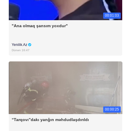
00:01:03
"Ana olmaq şansım yoxdur"
Yenilik.Az
Dünən 16:47
00:00:25
“Tarqovı”dakı yanğın məhdudlaşdırıldı