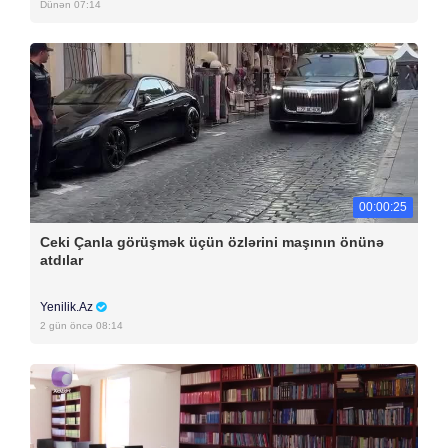
Dünən 07:14
00:00:25
Ceki Çanla görüşmək üçün özlərini maşının önünə
atdılar
Yenilik.Az
2 gün öncə 08:14