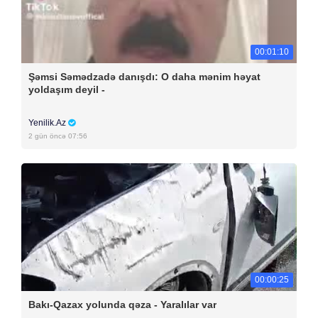
00:01:10
Şəmsi Səmədzadə danışdı: O daha mənim həyat
yoldaşım deyil -
Yenilik.Az
2 gün öncə 07:56
00:00:25
Bakı-Qazax yolunda qəza - Yaralılar var