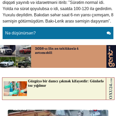
diqqəti yayınıb və idarəetməni itirib: "Sürətim normal idi.
Yolda nə sürət qoyulubsa o idi, saatda 100-120 ilə gedirdim.
Yuxulu deyildim. Bakıdan səhər saat 6-nın yarısı çıxmışam, 8
sərnişin götürmüşdüm. Bakı-Lerik arası sərnişin daşıyıram".
Nə düşünürsən?