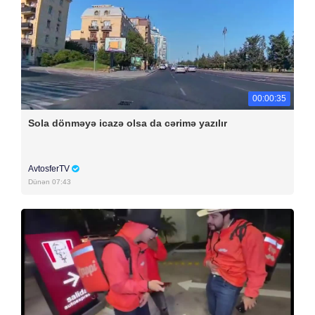
00:00:35
Sola dönməyə icazə olsa da cərimə yazılır
AvtosferTV
Dünən 07:43