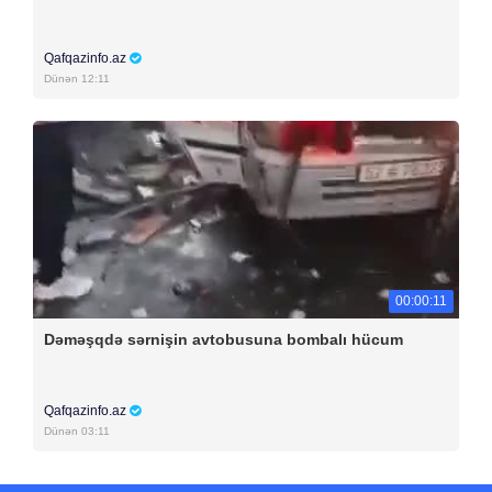
Qafqazinfo.az
Dünən 12:11
00:00:11
Dəməşqdə sərnişin avtobusuna bombalı hücum
Qafqazinfo.az
Dünən 03:11