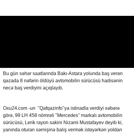
8 nəfərin öldüyü qəzadan sağ
çıxan sürücü DANIŞDI:Balışı
götürəndə...
09.07.2019
0
OXU24.COM
ABUNƏ OL
Bu gün səhər saatlarında Bakı-Astara yolunda baş verən
qəzada 8 nəfərin öldüyü avtomobilin sürücüsü hadisənin
necə baş verdiyini açıqlayıb.
Oxu24.com -un "Qafqazinfo"ya istinadla verdiyi xəbərə
görə, 99 LH 458 nömrəli "Mercedes" markalı avtomobilin
sürücüsü, Lerik rayon sakini Nizami Mustafayev deyib ki,
yanında oturan sərnişinə balış vermək istəyərkən yoldan