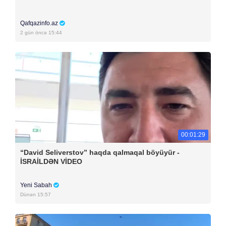
Qafqazinfo.az
2 gün öncə 15:44
00:01:29
“David Seliverstov” haqda qalmaqal böyüyür -
İSRAİLDƏN VİDEO
Yeni Sabah
Dünən 15:57