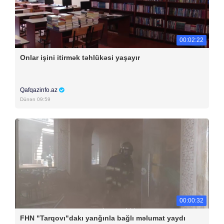
00:02:22
Onlar işini itirmək təhlükəsi yaşayır
Qafqazinfo.az
Dünən 09:59
00:00:32
FHN "Tarqovı"dakı yanğınla bağlı məlumat yaydı