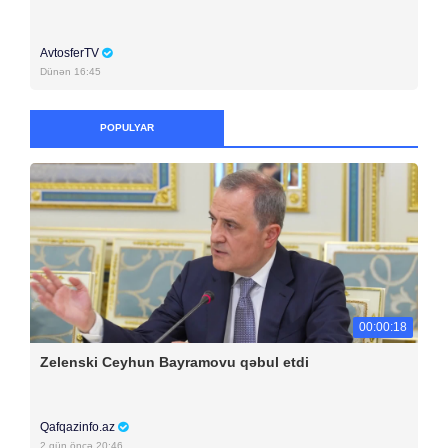
AvtosferTV
Dünən 16:45
POPULYAR
00:00:18
Zelenski Ceyhun Bayramovu qəbul etdi
Qafqazinfo.az
2 gün öncə 20:46