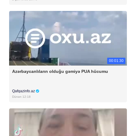
00:01:30
Azərbaycanlıların olduğu gəmiyə PUA hücumu
Qafqazinfo.az
Dünən 12:18