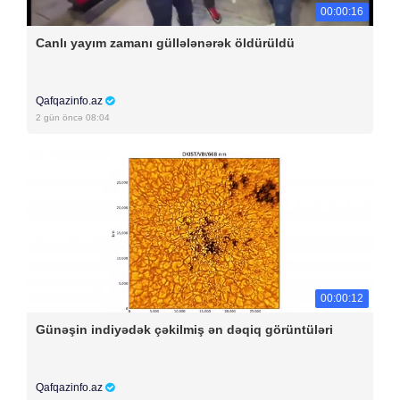
00:00:16
Canlı yayım zamanı güllələnərək öldürüldü
Qafqazinfo.az
2 gün öncə 08:04
00:00:12
Günəşin indiyədək çəkilmiş ən dəqiq görüntüləri
Qafqazinfo.az