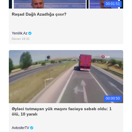
00:01:51
Rəşad Dağlı Azadlığa çıxır?
Yenilik.Az
Dünən 19:31
00:00:50
Əyləci tutmayan yük maşını faciəyə səbəb oldu: 1
ölü, 10 yaralı
AvtosferTV