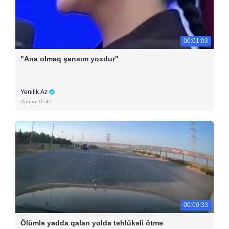
00:01:03
"Ana olmaq şansım yoxdur"
Yenilik.Az
Dünən 16:47
00:00:33
Ölümlə yadda qalan yolda təhlükəli ötmə