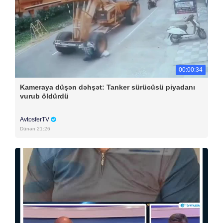
00:00:34
Kameraya düşən dəhşət: Tanker sürücüsü piyadanı
vurub öldürdü
AvtosferTV
Dünən 21:26