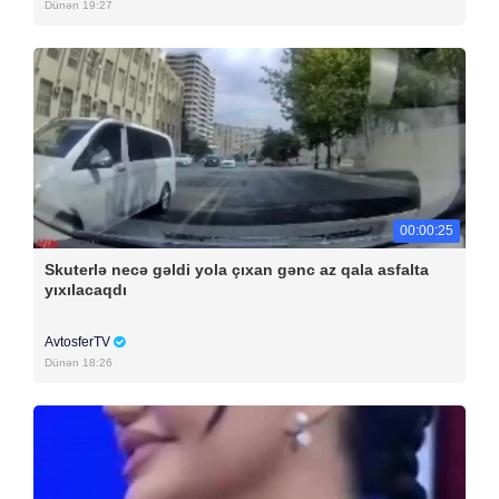
Dünən 19:27
00:00:25
Skuterlə necə gəldi yola çıxan gənc az qala asfalta
yıxılacaqdı
AvtosferTV
Dünən 18:26