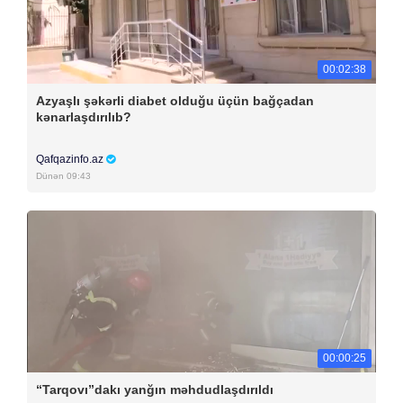
00:02:38
Azyaşlı şəkərli diabet olduğu üçün bağçadan
kənarlaşdırılıb?
Qafqazinfo.az
Dünən 09:43
00:00:25
“Tarqovı”dakı yanğın məhdudlaşdırıldı