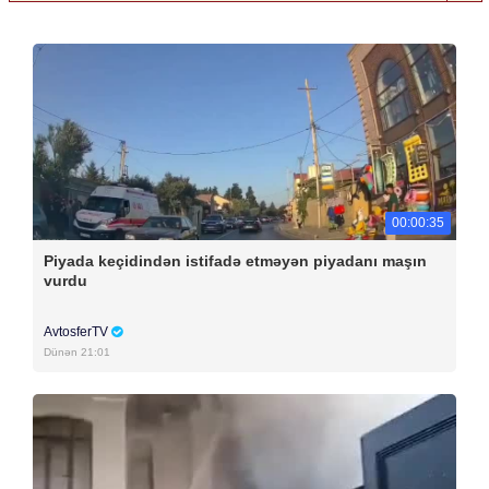
00:00:35
Piyada keçidindən istifadə etməyən piyadanı maşın
vurdu
AvtosferTV
Dünən 21:01