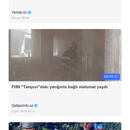
Yenilik.Az
Dünən 08:36
00:00:32
FHN "Tarqovı"dakı yanğınla bağlı məlumat yaydı
Qafqazinfo.az
2 gün öncə 12:11