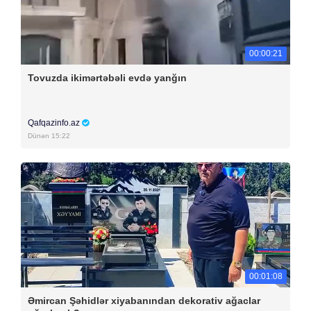
00:00:21
Tovuzda ikimərtəbəli evdə yanğın
Qafqazinfo.az
Dünən 15:22
00:01:08
Əmircan Şəhidlər xiyabanından dekorativ ağaclar