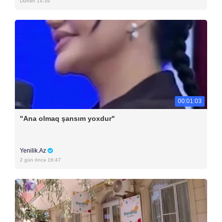
Dünən 14:39
00:01:03
"Ana olmaq şansım yoxdur"
Yenilik.Az
2 gün öncə 16:47