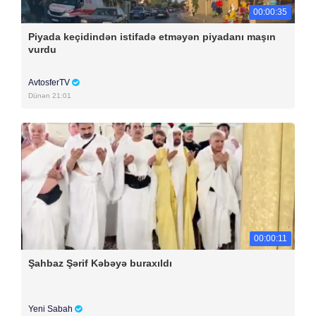
00:00:35
Piyada keçidindən istifadə etməyən piyadanı maşın
vurdu
AvtosferTV
Dünən 21:01
00:00:11
Şahbaz Şərif Kəbəyə buraxıldı
Yeni Sabah