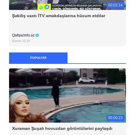
00:02:14
Şəkiliş vaxtı İTV əməkdaşlarına hücum etdilər
Qafqazinfo.az
Dünən 11:10
POPULYAR
00:00:23
Xuraman Şuşalı hovuzdan görüntülərini paylaşdı