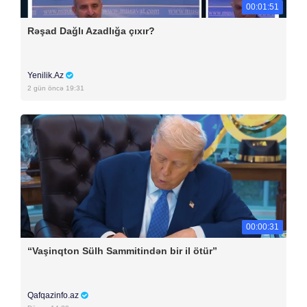
00:01:51
Rəşad Dağlı Azadlığa çıxır?
Yenilik.Az
2 gün öncə 19:31
00:00:31
“Vaşinqton Sülh Sammitindən bir il ötür”
Qafqazinfo.az