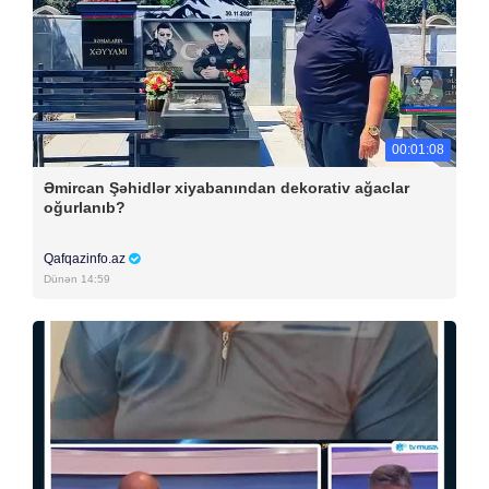
00:01:08
Əmircan Şəhidlər xiyabanından dekorativ ağaclar
oğurlanıb?
Qafqazinfo.az
Dünən 14:59