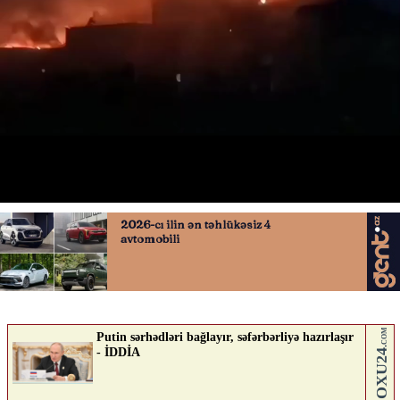
Maştağada güclü yanğın baş verib
02.06.2026
0
AVTOSFERTV
ABUNƏ OL
Nə düşünürsən?