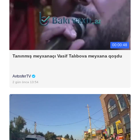
00:00:48
Tanınmış meyxanaçı Vasif Talıbova meyxana qoşdu
AvtosferTV
2 gün öncə 13:54