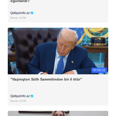
oğurlanıb?
Qafqazinfo.az
Dünən 14:59
00:00:31
“Vaşinqton Sülh Sammitindən bir il ötür”
Qafqazinfo.az
Dünən 14:39