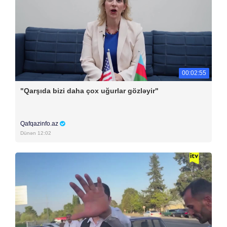
00:02:55
"Qarşıda bizi daha çox uğurlar gözləyir"
Qafqazinfo.az
Dünən 12:02