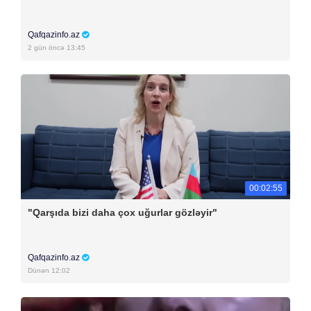
Qafqazinfo.az
2 gün öncə 13:45
00:02:55
"Qarşıda bizi daha çox uğurlar gözləyir"
Qafqazinfo.az
Dünən 12:02